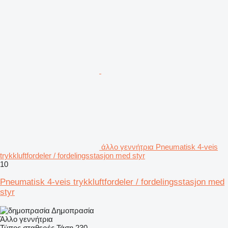
άλλο γεννήτρια Pneumatisk 4-veis
trykkluftfordeler / fordelingsstasjon med styr
10
Pneumatisk 4-veis trykkluftfordeler / fordelingsstasjon med
styr
Δημοπρασία
Άλλο γεννήτρια
Τύπος
σταθερές
Τάση
230