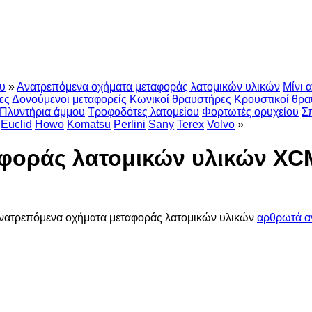
ου
»
Ανατρεπόμενα οχήματα μεταφοράς λατομικών υλικών
Μίνι 
ες
Δονούμενοι μεταφορείς
Κωνικοί θραυστήρες
Κρουστικοί θρα
Πλυντήρια άμμου
Τροφοδότες λατομείου
Φορτωτές ορυχείου
Σ
Euclid
Howo
Komatsu
Perlini
Sany
Terex
Volvo
»
αφοράς λατομικών υλικών X
νατρεπόμενα οχήματα μεταφοράς λατομικών υλικών
αρθρωτά α