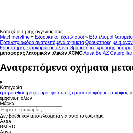
Καταχώριση της αγγελίας σας
Machineryline
»
Εξορυκτικοί εξοπλισμοί
»
Εξοπλισμοί λατομεί
Ερπυστριοφόρα ανατρεπόμενα οχήματα
Θραυστήρες με σιαγόν
θραυστήρες κατακόρυφου άξονα
Θραυστήρες κρούσης ρότορα
μεταφοράς λατομικών υλικών XCMG
Ausa
BelAZ
Caterpillar
Ανατρεπόμενα οχήματα μετ
Κατηγορία
εμπρόσθιοι τροχοφόροι φορτωτές
ερπυστριοφόροι εκσκαφείς
α
εμφάνιση όλων
Μάρκα
Δεν βρέθηκαν αποτελέσματα για αυτό το ερώτημα
Astra
BM
RD
Ausa