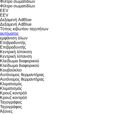
Φίλτρο σωματιδίων
Φίλτρο σωματιδίων
EEV
EEV
Δεξαμενή AdBlue
Δεξαμενή AdBlue
Τύπος κιβωτίου ταχυτήτων
αυτόματος
εμφάνιση όλων
Επιβραδυντής
Επιβραδυντής
Κεντρική λίπανση
Κεντρική λίπανση
Κλείδωμα διαφορικού
Κλείδωμα διαφορικού
Κουβούκλιο
Αυτόνομος θερμαντήρας
Αυτόνομος θερμαντήρας
Κλιματισμός
Κλιματισμός
Κρουζ κοντρόλ
Κρουζ κοντρόλ
Ταχογράφος
Ταχογράφος
Άξονες