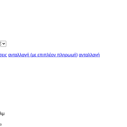
σεις
ανταλλαγή (με επιπλέον πληρωμή)
ανταλλαγή
λμ
³