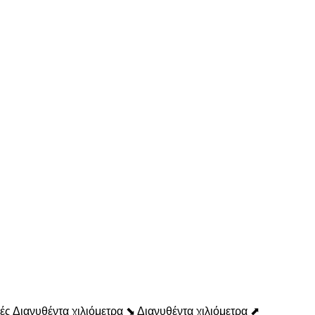
ές
Διανυθέντα χιλιόμετρα ⬊
Διανυθέντα χιλιόμετρα ⬈