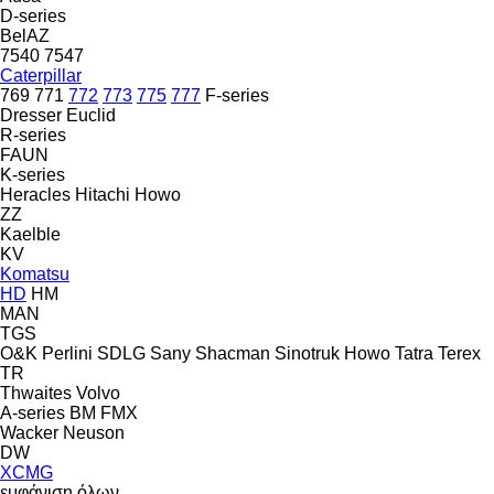
D-series
BelAZ
7540
7547
Caterpillar
769
771
772
773
775
777
F-series
Dresser
Euclid
R-series
FAUN
K-series
Heracles
Hitachi
Howo
ZZ
Kaelble
KV
Komatsu
HD
HM
MAN
TGS
O&K
Perlini
SDLG
Sany
Shacman
Sinotruk Howo
Tatra
Terex
TR
Thwaites
Volvo
A-series
BM
FMX
Wacker Neuson
DW
XCMG
εμφάνιση όλων