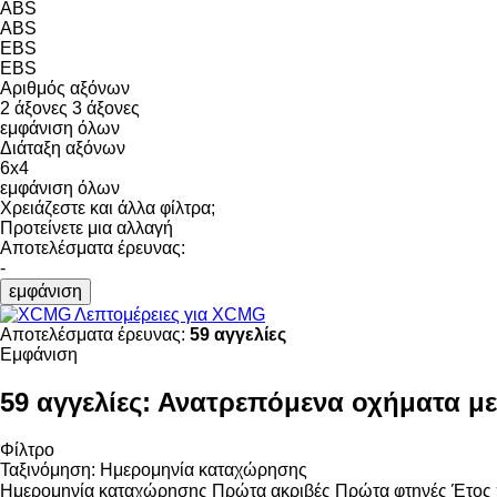
ABS
ABS
EBS
EBS
Αριθμός αξόνων
2 άξονες
3 άξονες
εμφάνιση όλων
Διάταξη αξόνων
6x4
εμφάνιση όλων
Χρειάζεστε και άλλα φίλτρα;
Προτείνετε μια αλλαγή
Αποτελέσματα έρευνας:
-
εμφάνιση
Λεπτομέρειες για XCMG
Αποτελέσματα έρευνας:
59 αγγελίες
Εμφάνιση
59 αγγελίες:
Ανατρεπόμενα οχήματα μ
Φίλτρο
Ταξινόμηση
:
Ημερομηνία καταχώρησης
Ημερομηνία καταχώρησης
Πρώτα ακριβές
Πρώτα φτηνές
Έτος 