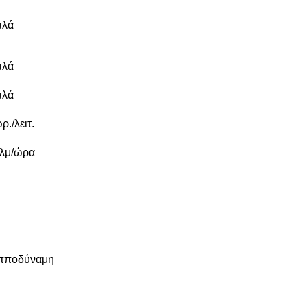
ιλά
ιλά
ιλά
ρ./λειτ.
λμ/ώρα
πποδύναμη