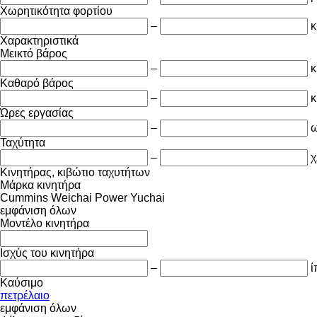
Χωρητικότητα φορτίου
–
κ
Χαρακτηριστικά
Μεικτό βάρος
–
κ
Καθαρό βάρος
–
κ
Ώρες εργασίας
–
ω
Ταχύτητα
–
χ
Κινητήρας, κιβώτιο ταχυτήτων
Μάρκα κινητήρα
Cummins
Weichai Power
Yuchai
εμφάνιση όλων
Μοντέλο κινητήρα
Ισχύς του κινητήρα
–
ί
Καύσιμο
πετρέλαιο
εμφάνιση όλων