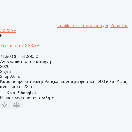
ανυψωτικό τύπου αράχνη Zoomlion
ZX23AE
6
Zoomlion ZX23AE
71.500 $
≈ 61.990 €
Ανυψωτικό τύπου αράχνη
2026
2 χλμ
3 ωρ./λειτ.
Καύσιμο
ηλεκτροκίνητο/ντίζελ
Ικανότητα φορτίου
200 κιλά
Ύψος
ανύψωσης
23 μ
Κίνα, Shanghai
Επικοινωνία με τον πωλητή