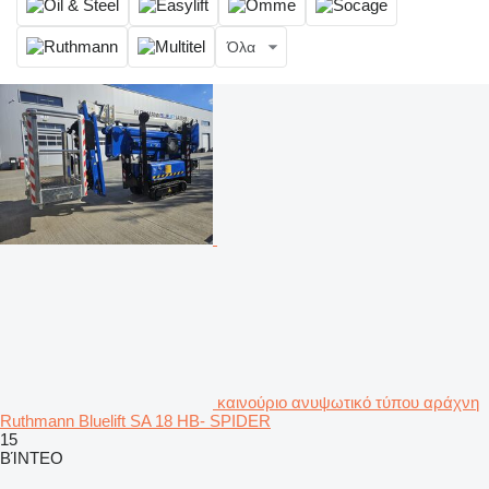
Όλα
καινούριο ανυψωτικό τύπου αράχνη
Ruthmann Bluelift SA 18 HB- SPIDER
15
ΒΊΝΤΕΟ