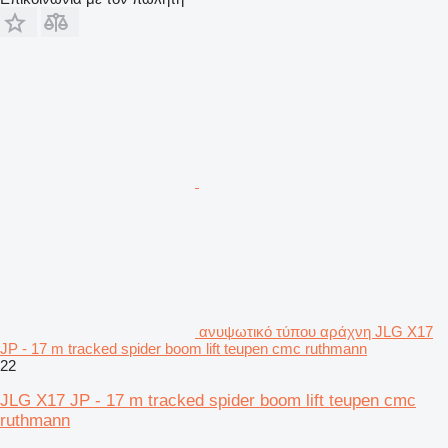
ανυψωτικό τύπου αράχνη JLG X17
JP - 17 m tracked spider boom lift teupen cmc ruthmann
22
JLG X17 JP - 17 m tracked spider boom lift teupen cmc
ruthmann