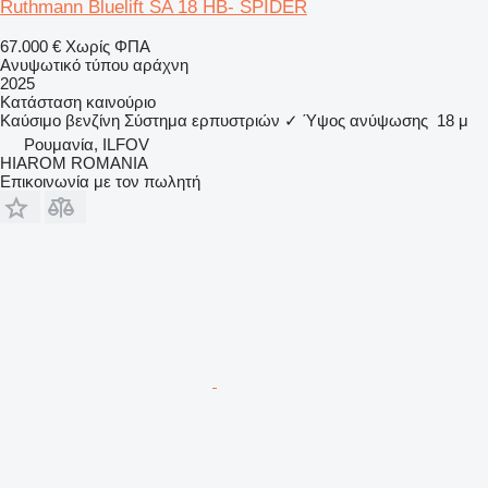
Ruthmann Bluelift SA 18 HB- SPIDER
67.000 €
Χωρίς ΦΠΑ
Ανυψωτικό τύπου αράχνη
2025
Κατάσταση
καινούριο
Καύσιμο
βενζίνη
Σύστημα ερπυστριών
✓
Ύψος ανύψωσης
18 μ
Ρουμανία, ILFOV
HIAROM ROMANIA
Επικοινωνία με τον πωλητή