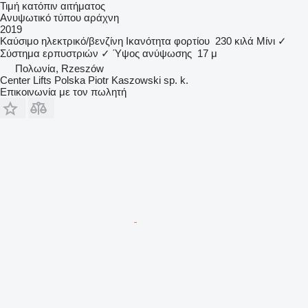
Τιμή κατόπιν αιτήματος
Ανυψωτικό τύπου αράχνη
2019
Καύσιμο
ηλεκτρικό/βενζίνη
Ικανότητα φορτίου
230 κιλά
Μίνι
✓
Σύστημα ερπυστριών
✓
Ύψος ανύψωσης
17 μ
Πολωνία, Rzeszów
Center Lifts Polska Piotr Kaszowski sp. k.
Επικοινωνία με τον πωλητή