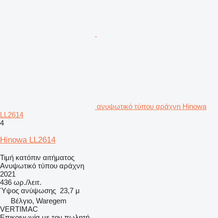
ανυψωτικό τύπου αράχνη Hinowa
LL2614
4
Hinowa LL2614
Τιμή κατόπιν αιτήματος
Ανυψωτικό τύπου αράχνη
2021
436 ωρ./λειτ.
Ύψος ανύψωσης
23,7 μ
Βέλγιο, Waregem
VERTIMAC
Επικοινωνία με τον πωλητή