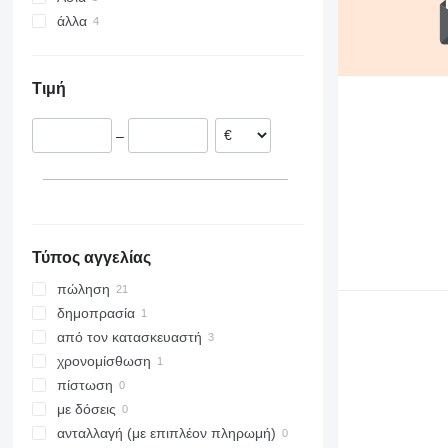
άλλα
Γερμανία
Τουρκία
Κροατία
Κίνα
Ουκρανία
Φιλανδία
Τιμή
Λετονία
Ιταλία
–
Ιρλανδία
Ουγγαρία
Τύπος αγγελίας
πώληση
δημοπρασία
από τον κατασκευαστή
χρονομίσθωση
πίστωση
με δόσεις
ανταλλαγή (με επιπλέον πληρωμή)