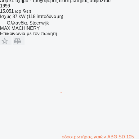
Δομικό όχημα - τροχοφόρος διαστρωτήρας ασφάλτου
1999
15.051 ωρ./λειτ.
Ισχύς
87 kW (118 ίπποδύναμη)
Ολλανδία, Steenwijk
MAX MACHINERY
Επικοινωνία με τον πωλητή
οδοστρωτήρας γαιών ABG SD 105