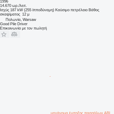
1996
14.670 ωρ./λειτ.
Ισχύς
187 kW (255 ίπποδύναμη)
Καύσιμο
πετρέλαιο
Βάθος
σκαψίματος
12 μ
Πολωνία, Warsaw
Good Pile Driver
Επικοινωνία με τον πωλητή
μηχάνημα έμπηξης πασσάλων ABI