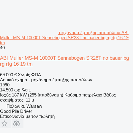
μηχάνημα έμπηξης πασσάλων ABI
Muller MS-M 10000T Sennebogen SR28T no bauer bg rg rtg 16 19
tm
40
ABI Muller MS-M 10000T Sennebogen SR28T no bauer bg
rg rtg 16 19 tm
69.000 €
Χωρίς ΦΠΑ
Δομικό όχημα - μηχάνημα έμπηξης πασσάλων
1990
14.500 ωρ./λειτ.
Ισχύς
187 kW (255 ίπποδύναμη)
Καύσιμο
πετρέλαιο
Βάθος
σκαψίματος
11 μ
Πολωνία, Warsaw
Good Pile Driver
Επικοινωνία με τον πωλητή