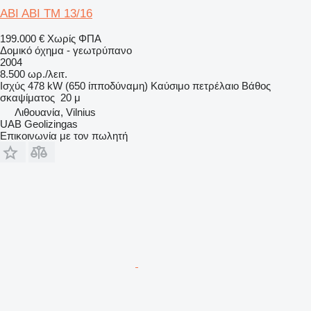
ABI ABI TM 13/16
199.000 €
Χωρίς ΦΠΑ
Δομικό όχημα - γεωτρύπανο
2004
8.500 ωρ./λειτ.
Ισχύς
478 kW (650 ίπποδύναμη)
Καύσιμο
πετρέλαιο
Βάθος
σκαψίματος
20 μ
Λιθουανία, Vilnius
UAB Geolizingas
Επικοινωνία με τον πωλητή