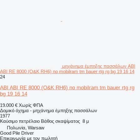
μηχάνημα έμπηξης πασσάλων ABI
ABI RE 8000 (O&K RH6) no mobilram tm bauer rtg rg bg 19 16 14
24
ABI ABI RE 8000 (O&K RH6) no mobilram tm bauer rtg rg
bg 19 16 14
19.000 €
Χωρίς ΦΠΑ
Δομικό όχημα - μηχάνημα έμπηξης πασσάλων
1977
Καύσιμο
πετρέλαιο
Βάθος σκαψίματος
8 μ
Πολωνία, Warsaw
Good Pile Driver
Επικοινωνία με τον πωλητή