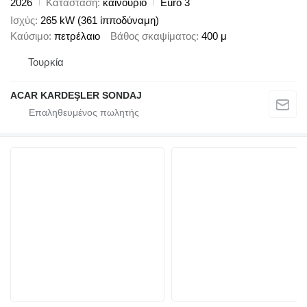
2026
Κατάσταση
καινούριο
Euro 3
Ισχύς
265 kW (361 ίπποδύναμη)
Καύσιμο
πετρέλαιο
Βάθος σκαψίματος
400 μ
Τουρκία
ACAR KARDEŞLER SONDAJ