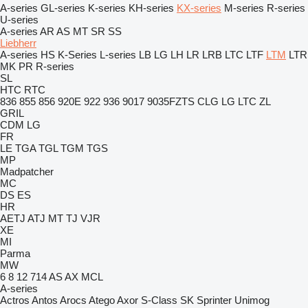
A-series
GL-series
K-series
KH-series
KX-series
M-series
R-series
U-series
A-series
AR
AS
MT
SR
SS
Liebherr
A-series
HS
K-Series
L-series
LB
LG
LH
LR
LRB
LTC
LTF
LTM
LTR
MK
PR
R-series
SL
HTC
RTC
836
855
856
920E
922
936
9017
9035FZTS
CLG
LG
LTC
ZL
GRIL
CDM
LG
FR
LE
TGA
TGL
TGM
TGS
MP
Madpatcher
MC
DS
ES
HR
AETJ
ATJ
MT
TJ
VJR
XE
MI
Parma
MW
6
8
12
714
AS
AX
MCL
A-series
Actros
Antos
Arocs
Atego
Axor
S-Class
SK
Sprinter
Unimog