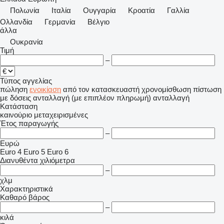
Πολωνία
Ιταλία
Ουγγαρία
Κροατία
Γαλλία
Ολλανδία
Γερμανία
Βέλγιο
άλλα
Ουκρανία
Τιμή
–
Τύπος αγγελίας
πώληση
ενοικίαση
από τον κατασκευαστή
χρονομίσθωση
πίστωση
με δόσεις
ανταλλαγή (με επιπλέον πληρωμή)
ανταλλαγή
Κατάσταση
καινούριο
μεταχειρισμένες
Έτος παραγωγής
–
Ευρώ
Euro 4
Euro 5
Euro 6
Διανυθέντα χιλιόμετρα
–
χλμ
Χαρακτηριστικά
Καθαρό βάρος
–
κιλά