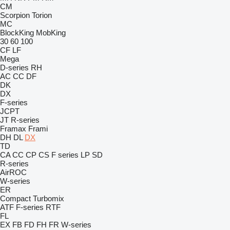
CM
Scorpion
Torion
MC
BlockKing
MobKing
30
60
100
CF
LF
Mega
D-series
RH
AC
CC
DF
DK
DX
F-series
JCPT
JT
R-series
Framax
Frami
DH
DL
DX
TD
CA
CC
CP
CS
F series
LP
SD
R-series
AirROC
W-series
ER
Compact
Turbomix
ATF
F-series
RTF
FL
EX
FB
FD
FH
FR
W-series