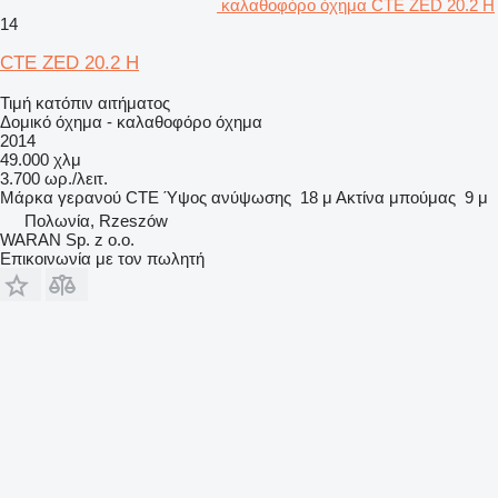
καλαθοφόρο όχημα CTE ZED 20.2 H
14
CTE ZED 20.2 H
Τιμή κατόπιν αιτήματος
Δομικό όχημα - καλαθοφόρο όχημα
2014
49.000 χλμ
3.700 ωρ./λειτ.
Μάρκα γερανού
CTE
Ύψος ανύψωσης
18 μ
Ακτίνα μπούμας
9 μ
Πολωνία, Rzeszów
WARAN Sp. z o.o.
Επικοινωνία με τον πωλητή