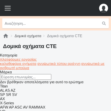
Δομικά οχήματα
Δομικά οχήματα CTE
Δομικά οχήματα CTE
Κατηγορία
πλατφόρμες εργασίας
καλαθοφόρα οχήματα
ανυψωτικά τύπου αράχνη
ανυψωτικά με
αρθρωτή μπούμα
Μάρκα
Δεν βρέθηκαν αποτελέσματα για αυτό το ερώτημα
Titan
AL
AS
AZ
SP
SR
SV
AX
X-Series
AFW
AP
ASC
AV
RAMMAX