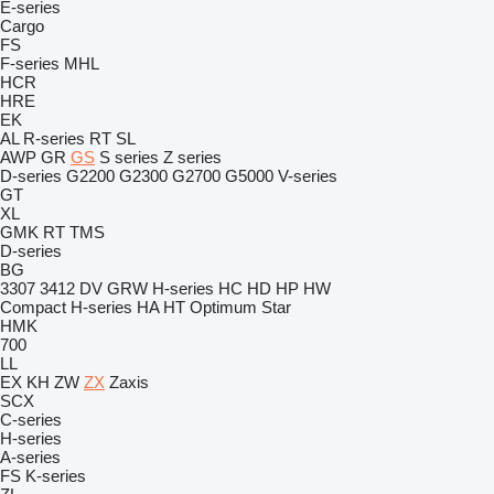
E-series
Cargo
FS
F-series
MHL
HCR
HRE
EK
AL
R-series
RT
SL
AWP
GR
GS
S series
Z series
D-series
G2200
G2300
G2700
G5000
V-series
GT
XL
GMK
RT
TMS
D-series
BG
3307
3412
DV
GRW
H-series
HC
HD
HP
HW
Compact
H-series
HA
HT
Optimum
Star
HMK
700
LL
EX
KH
ZW
ZX
Zaxis
SCX
C-series
H-series
A-series
FS
K-series