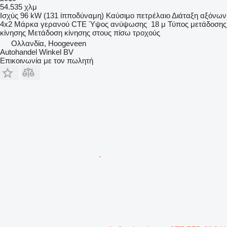
54.535 χλμ
Ισχύς
96 kW (131 ίπποδύναμη)
Καύσιμο
πετρέλαιο
Διάταξη αξόνων
4x2
Μάρκα γερανού
CTE
Ύψος ανύψωσης
18 μ
Τύπος μετάδοσης
κίνησης
Μετάδοση κίνησης στους πίσω τροχούς
Ολλανδία, Hoogeveen
Autohandel Winkel BV
Επικοινωνία με τον πωλητή