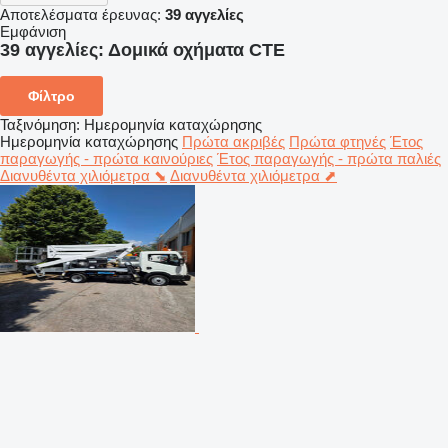
Αποτελέσματα έρευνας:
39 αγγελίες
Εμφάνιση
39 αγγελίες:
Δομικά οχήματα CTE
Φίλτρο
Ταξινόμηση
:
Ημερομηνία καταχώρησης
Ημερομηνία καταχώρησης
Πρώτα ακριβές
Πρώτα φτηνές
Έτος
παραγωγής - πρώτα καινούριες
Έτος παραγωγής - πρώτα παλιές
Διανυθέντα χιλιόμετρα ⬊
Διανυθέντα χιλιόμετρα ⬈