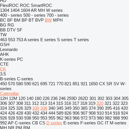
HD
FlexiROC
ROC
SmartROC
1304
1404
1604
AR
MH
W series
400 - series
500 - series
700 - series
BC
BF
BM
BP
BT
BVP
BW
MPH
BG
RG
BB
DTV
SF
TW
463
553
753
A series
E series
S series
T series
GSH
Leonardo
AHK
K-series
PC
CTE
CK
3.5
B-series
C-series
450
570
580
590
621
695
721
770
821
851
921
1650
CX
SR
SV
W-
series
Caterpillar
12H
12M
120
140
160
226
236
246
259D
262D
301
302
303
304
305
306
307
308
311
312
313
314
315
316
317
318
319
320
321
322
323
324
325
326
329
330
336
340
345
349
350
365
374
390
395
416
420
424
426
428
430
432
434
444
589
826
906
907
908
910
914
918
924
926
928
930
938
950
953
955
962
963
966
972
973
980
982
988
990
992
AP
C-series
CB
CS
D series
E-series
F-series
GC
IT
M-series
MH
NR
PM
RM