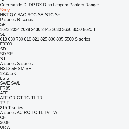
Commando
DI
DP
DX
Dino
Leopard
Pantera
Ranger
Sany
HBT
QY
SAC
SCC
SR
STC
SY
P-series
R-series
SP
1622
2024
2028
2430
2445
2630
3630
3650
8620 T
SL
613
630
730
818
821
825
830
835
5500
S series
F3000
SD
SD
SE
SJ
A-series
S-series
R312
SF
SM
SR
1265
SK
LS
SH
SWE
SWL
FR85
ATF
ATF
GR
GT
TG
TL
TR
TB
TL
815
T-series
A-series
AC
RC
TC
TL
TV
TW
CF
300F
URW