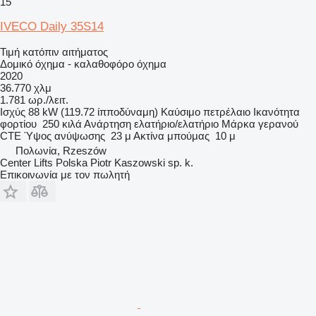
15
IVECO Daily 35S14
Τιμή κατόπιν αιτήματος
Δομικό όχημα - καλαθοφόρο όχημα
2020
36.770 χλμ
1.781 ωρ./λειτ.
Ισχύς
88 kW (119.72 ίπποδύναμη)
Καύσιμο
πετρέλαιο
Ικανότητα
φορτίου
250 κιλά
Ανάρτηση
ελατήριο/ελατήριο
Μάρκα γερανού
CTE
Ύψος ανύψωσης
23 μ
Ακτίνα μπούμας
10 μ
Πολωνία, Rzeszów
Center Lifts Polska Piotr Kaszowski sp. k.
Επικοινωνία με τον πωλητή