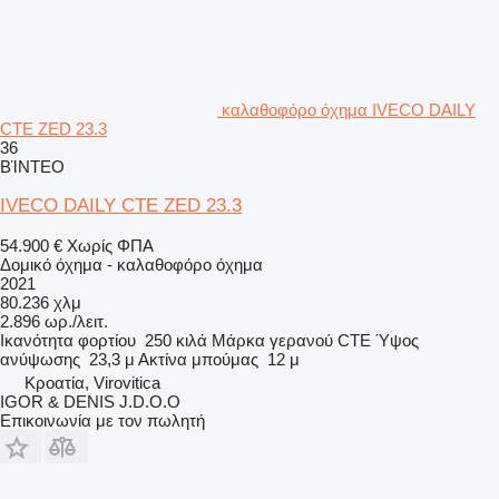
καλαθοφόρο όχημα IVECO DAILY
CTE ZED 23.3
36
ΒΊΝΤΕΟ
IVECO DAILY CTE ZED 23.3
54.900 €
Χωρίς ΦΠΑ
Δομικό όχημα - καλαθοφόρο όχημα
2021
80.236 χλμ
2.896 ωρ./λειτ.
Ικανότητα φορτίου
250 κιλά
Μάρκα γερανού
CTE
Ύψος
ανύψωσης
23,3 μ
Ακτίνα μπούμας
12 μ
Κροατία, Virovitica
IGOR & DENIS J.D.O.O
Επικοινωνία με τον πωλητή