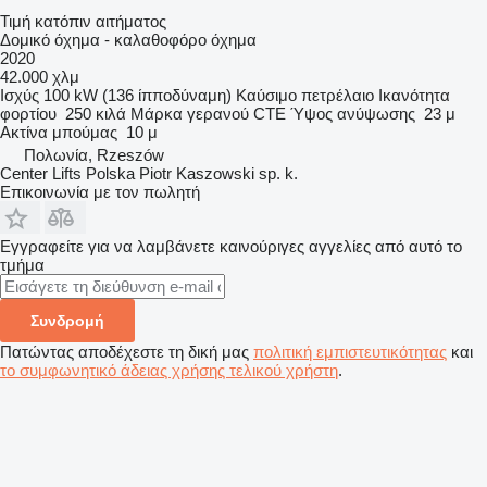
Τιμή κατόπιν αιτήματος
Δομικό όχημα - καλαθοφόρο όχημα
2020
42.000 χλμ
Ισχύς
100 kW (136 ίπποδύναμη)
Καύσιμο
πετρέλαιο
Ικανότητα
φορτίου
250 κιλά
Μάρκα γερανού
CTE
Ύψος ανύψωσης
23 μ
Ακτίνα μπούμας
10 μ
Πολωνία, Rzeszów
Center Lifts Polska Piotr Kaszowski sp. k.
Επικοινωνία με τον πωλητή
Εγγραφείτε για να λαμβάνετε καινούριγες αγγελίες από αυτό το
τμήμα
Συνδρομή
Πατώντας αποδέχεστε τη δική μας
πολιτική εμπιστευτικότητας
και
το συμφωνητικό άδειας χρήσης τελικού χρήστη
.