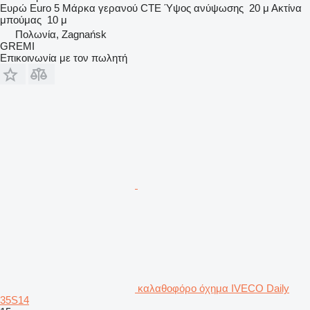
Ευρώ
Euro 5
Μάρκα γερανού
CTE
Ύψος ανύψωσης
20 μ
Ακτίνα
μπούμας
10 μ
Πολωνία, Zagnańsk
GREMI
Επικοινωνία με τον πωλητή
καλαθοφόρο όχημα IVECO Daily
35S14