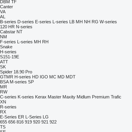
DBM
TF
Canter
VA
AL
B-series
D-series
E-series
L-series
LB
MH
NH
RG
W-series
120
HR
N-series
Cabstar
NT
NM
F-series
L-series
MH
RH
Snake
H-series
S151-19E
ATT
SK
Spider 18.90 Pro
GTMR
H-series
HD
IGO
MC
MD
MDT
BSA
M-series
SP
MR
RW
C-series
K-series
Kerax
Master
Maxity
Midlum
Premium
Trafic
XN
R-series
RX
E-Series
ER
L-Series
LG
655
656
816
919
920
921
922
TS
SE