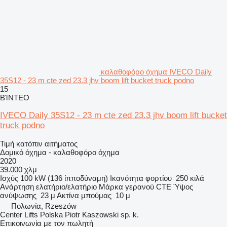
καλαθοφόρο όχημα IVECO Daily
35S12 - 23 m cte zed 23.3 jhv boom lift bucket truck podno
15
ΒΊΝΤΕΟ
IVECO Daily 35S12 - 23 m cte zed 23.3 jhv boom lift bucket
truck podno
Τιμή κατόπιν αιτήματος
Δομικό όχημα - καλαθοφόρο όχημα
2020
39.000 χλμ
Ισχύς
100 kW (136 ίπποδύναμη)
Ικανότητα φορτίου
250 κιλά
Ανάρτηση
ελατήριο/ελατήριο
Μάρκα γερανού
CTE
Ύψος
ανύψωσης
23 μ
Ακτίνα μπούμας
10 μ
Πολωνία, Rzeszów
Center Lifts Polska Piotr Kaszowski sp. k.
Επικοινωνία με τον πωλητή