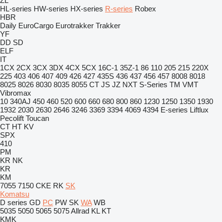
ZL
HL-series
HW-series
HX-series
R-series
Robex
HBR
Daily
EuroCargo
Eurotrakker
Trakker
YF
DD
SD
ELF
IT
1CX
2CX
3CX
3DX
4CX
5CX
16C-1
35Z-1
86
110
205
215
220X
225
403
406
407
409
426
427
435S
436
437
456
457
8008
8018
8025
8026
8030
8035
8055
CT
JS
JZ
NXT
S-Series
TM
VMT
Vibromax
10
340AJ
450
460
520
600
660
680
800
860
1230
1250
1350
1930
1932
2030
2630
2646
3246
3369
3394
4069
4394
E-series
Liftlux
Pecolift
Toucan
CT
HT
KV
SPX
410
PM
KR
NK
KR
KM
7055
7150
CKE
RK
SK
Komatsu
D series
GD
PC
PW
SK
WA
WB
5035
5050
5065
5075
Allrad
KL
KT
KMK