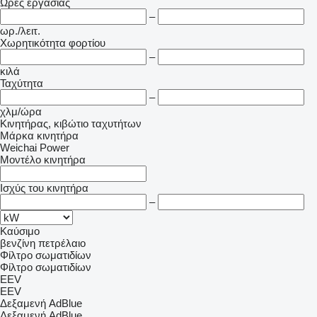
Ώρες εργασίας
–
ωρ./λειτ.
Χωρητικότητα φορτίου
–
κιλά
Ταχύτητα
–
χλμ/ώρα
Κινητήρας, κιβώτιο ταχυτήτων
Μάρκα κινητήρα
Weichai Power
Μοντέλο κινητήρα
Ισχύς του κινητήρα
–
Καύσιμο
βενζίνη
πετρέλαιο
Φίλτρο σωματιδίων
Φίλτρο σωματιδίων
EEV
EEV
Δεξαμενή AdBlue
Δεξαμενή AdBlue