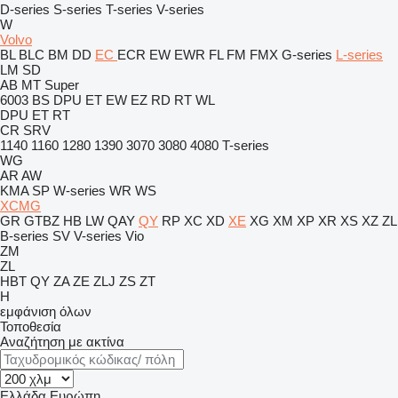
D-series
S-series
T-series
V-series
W
Volvo
BL
BLC
BM
DD
EC
ECR
EW
EWR
FL
FM
FMX
G-series
L-series
LM
SD
AB
MT
Super
6003
BS
DPU
ET
EW
EZ
RD
RT
WL
DPU
ET
RT
CR
SRV
1140
1160
1280
1390
3070
3080
4080
T-series
WG
AR
AW
KMA
SP
W-series
WR
WS
XCMG
GR
GTBZ
HB
LW
QAY
QY
RP
XC
XD
XE
XG
XM
XP
XR
XS
XZ
ZL
B-series
SV
V-series
Vio
ZM
ZL
HBT
QY
ZA
ZE
ZLJ
ZS
ZT
H
εμφάνιση όλων
Τοποθεσία
Αναζήτηση με ακτίνα
Ελλάδα
Ευρώπη