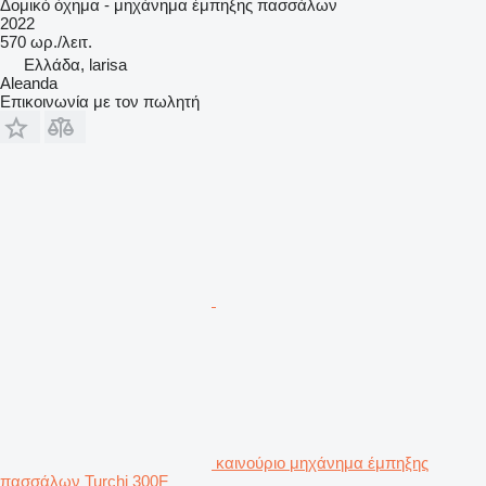
Δομικό όχημα - μηχάνημα έμπηξης πασσάλων
2022
570 ωρ./λειτ.
Ελλάδα, larisa
Aleanda
Επικοινωνία με τον πωλητή
καινούριο μηχάνημα έμπηξης
πασσάλων Turchi 300F