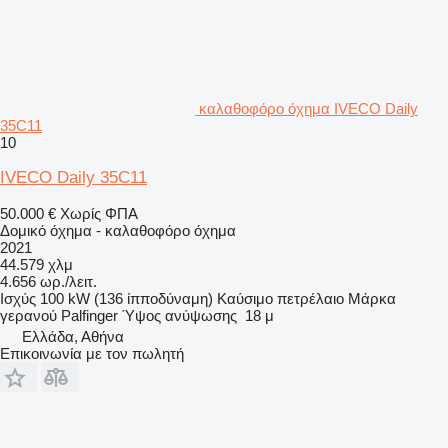
καλαθοφόρο όχημα IVECO Daily
35C11
10
IVECO Daily 35C11
50.000 €
Χωρίς ΦΠΑ
Δομικό όχημα - καλαθοφόρο όχημα
2021
44.579 χλμ
4.656 ωρ./λειτ.
Ισχύς
100 kW (136 ίπποδύναμη)
Καύσιμο
πετρέλαιο
Μάρκα
γερανού
Palfinger
Ύψος ανύψωσης
18 μ
Ελλάδα, Αθήνα
Επικοινωνία με τον πωλητή