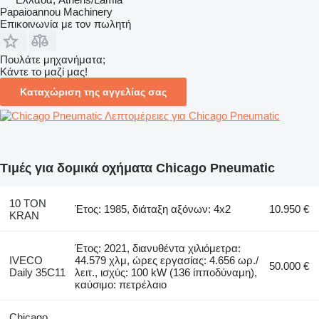
Papaioannou Machinery
Επικοινωνία με τον πωλητή
Πουλάτε μηχανήματα;
Κάντε το μαζί μας!
Καταχώριση της αγγελίας σας
Λεπτομέρειες για Chicago Pneumatic
Τιμές για δομικά οχήματα Chicago Pneumatic
10 TON
Έτος: 1985, διάταξη αξόνων: 4x2
10.950 €
KRAN
Έτος: 2021, διανυθέντα χιλιόμετρα:
IVECO
44.579 χλμ, ώρες εργασίας: 4.656 ωρ./
50.000 €
Daily 35C11
λειτ., ισχύς: 100 kW (136 ίπποδύναμη),
καύσιμο: πετρέλαιο
Chicago