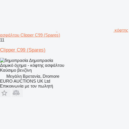
κόφτης
ασφάλτου Clipper C99 (Spares)
11
Clipper C99 (Spares)
Δημοπρασία
Δομικό όχημα - κόφτης ασφάλτου
Καύσιμο
βενζίνη
Μεγάλη Βρετανία, Dromore
EURO AUCTIONS UK Ltd
Επικοινωνία με τον πωλητή