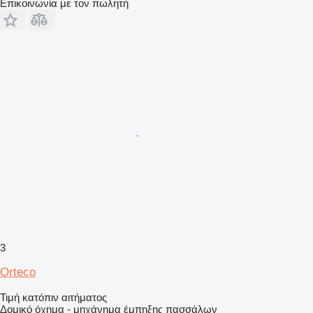
Επικοινωνία με τον πωλητή
3
Orteco
Τιμή κατόπιν αιτήματος
Δομικό όχημα - μηχάνημα έμπηξης πασσάλων