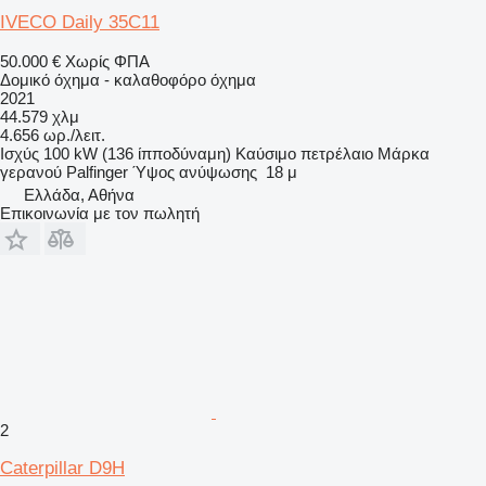
IVECO Daily 35C11
50.000 €
Χωρίς ΦΠΑ
Δομικό όχημα - καλαθοφόρο όχημα
2021
44.579 χλμ
4.656 ωρ./λειτ.
Ισχύς
100 kW (136 ίπποδύναμη)
Καύσιμο
πετρέλαιο
Μάρκα
γερανού
Palfinger
Ύψος ανύψωσης
18 μ
Ελλάδα, Αθήνα
Επικοινωνία με τον πωλητή
2
Caterpillar D9H