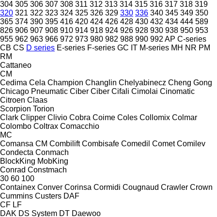
304
305
306
307
308
311
312
313
314
315
316
317
318
319
320
321
322
323
324
325
326
329
330
336
340
345
349
350
365
374
390
395
416
420
424
426
428
430
432
434
444
589
826
906
907
908
910
914
918
924
926
928
930
938
950
953
955
962
963
966
972
973
980
982
988
990
992
AP
C-series
CB
CS
D series
E-series
F-series
GC
IT
M-series
MH
NR
PM
RM
Cattaneo
CM
Cedima
Cela
Champion
Changlin
Chelyabinecz
Cheng Gong
Chicago Pneumatic
Ciber
Ciber
Cifali
Cimolai
Cinomatic
Citroen
Claas
Scorpion
Torion
Clark
Clipper
Clivio
Cobra
Coime
Coles
Collomix
Colmar
Colombo
Coltrax
Comacchio
MC
Comansa CM
Combilift
Combisafe
Comedil
Comet
Comilev
Condecta
Conmach
BlockKing
MobKing
Conrad
Constmach
30
60
100
Containex
Conver
Corinsa
Cormidi
Cougnaud
Crawler
Crown
Cummins
Custers
DAF
CF
LF
DAK
DS System
DT
Daewoo