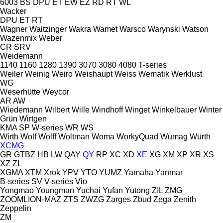
6003
BS
DPU
ET
EW
EZ
RD
RT
WL
Wacker
DPU
ET
RT
Wagner
Waitzinger
Wakra
Wamet
Warsco
Warynski
Watson
Wazenmix
Weber
CR
SRV
Weidemann
1140
1160
1280
1390
3070
3080
4080
T-series
Weiler
Weinig
Weiro
Weishaupt
Weiss
Wematik
Werklust
WG
Weserhütte
Weycor
AR
AW
Wiedemann
Wilbert
Wille
Windhoff
Winget
Winkelbauer
Winter
Grün
Wirtgen
KMA
SP
W-series
WR
WS
Wirth
Wolf
Wolff
Woltman
Woma
WorkyQuad
Wumag
Würth
XCMG
GR
GTBZ
HB
LW
QAY
QY
RP
XC
XD
XE
XG
XM
XP
XR
XS
XZ
ZL
XGMA
XTM
Xrok
YPV
YTO
YUMZ
Yamaha
Yanmar
B-series
SV
V-series
Vio
Yongmao
Youngman
Yuchai
Yufan
Yutong
ZIL
ZMG
ZOOMLION-MAZ
ZTS
ZWZG
Zarges
Zbud
Zega
Zenith
Zeppelin
ZM