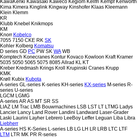
KawaKenki
Kawasaki
Kaweco
Kegiom
Kellfri
Kempf
Kenworth
Kima
Kimera
Kinglink
Kingway
Kinshofer
Klaas
Kleemann
Klein
Klemm
KR
Klubb
Knebel
Knikmops
KM
Knorr
Kobelco
7055
7150
CKE
RK
SK
Kohler
Kolberg
Komatsu
D series
GD
PC
PW
SK
WA
WB
Komptech
Konecranes
Kontur
Kovaco
Kowloon
Kraft
Kramer
5035
5050
5065
5075
8085
Allrad
KL
KT
Kreber
Kredmash
Krings
Kroll
Krupinski Cranes
Krupp
KMK
Krøll
Kubix
Kubota
A-series
GL-series
K-series
KH-series
KX-series
M-series
R-
series
U-series
LGCM
LGMG
A-series
AR
AS
MT
SR
SS
LIAZ
LM Trac
LMB Bouwmachines
LSB
LST
LT
LTMG
Ladys
Lancier
Lancy
Land Rover
Landini
Landward
Laser-Grader
Laski
Laurini
Layher
Lebrero
LeeBoy
Leffer
Leguan
Liba
Libra
Liebherr
A-series
HS
K-Series
L-series
LB
LG
LH
LR
LRB
LTC
LTF
LTM
LTR
MK
PR
R-series