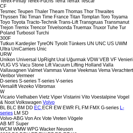
Terex-Finlay
Terex-Fuchs
Terra
Terrax
Tescar
CF
Tesmec
Teupen
Thaler
Theam
Thomas
Thor
Thwaites
Thyssen
Tiki
Timan
Time France
Titan
Tomplan
Toro
Toyama
Toyo
Toyota
Tracto-Technik
Trans-Lift
Transgruas
Transmanut
Trejon
Tremix
Trencor
Trivelsonda
Truemax
Truxor
Tuhe
Tur
Poland
Turbosol
Turchi
300F
Tutkun Kardeşler
TyreON
Tyrolit
Tünkers
UN
UNC
US
UWM
Ultra
UniCarriers
Unic
URW
Unikon
Universal
UpRight
Ural
Uğurmak
VDW
VEB
VF Venieri
VLIG
VS
Vacu Stone Lift
Vacuum Lifting Holland
Valla
Vallavagnen
Valmet
Vammas
Vanse
Veekmas
Vema
Verachtert
Veribor
Vermeer
D-series
S-series
T-series
V-series
Versalift
Vezeko
Vibromax
W
Vicario
Vielhaben
Vietz
Viper
Vistarini
Vito
Voestalpine
Vogel
& Noot
Volkswagen
Volvo
BL
BLC
BM
DD
EC
ECR
EW
EWR
FL
FM
FMX
G-series
L-
series
LM
SD
Volvo-ABG
Von Arx
Vote
Vreten
Vögele
AB
MT
Super
WCM
WMW
WPG
Wacker Neuson