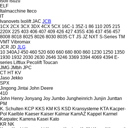
Isoli
Isuzu
ELF
Italmacchine
Iteco
IT
Ivanovets
Ixolift
JAC
JCB
1CX
2CX
3CX
3DX
4CX
5CX
16C-1
35Z-1
86
110
205
215
220X
225
403
406
407
409
426
427
435S
436
437
456
457
8008
8018
8025
8026
8030
8035
CT
JS
JZ
NXT
S-Series
TM
VMT
Vibromax
JCR
JD
JLG
10
340AJ
450
460
520
600
660
680
800
860
1230
1250
1350
1930
1932
2030
2630
2646
3246
3369
3394
4069
4394
E-
series
Liftlux
Pecolift
Toucan
JMG
JMbh
JPC
CT
HT
KV
Jaso
Jekko
SPX
Jingong
Jintai
John Deere
410
John Henry
Jonyang
Joy
Jumbo
Jungheinrich
Junjin
Junttan
PM
K. Schulten
KCP
KKS
KM
KS
KSD Kransysteme
KTA
Kacper-
Pol
Kaelble
Kaeser
Kaiser
Kalmar
KamAZ
Kappel
Karmel
Karpatec
Karrena
Kasei
Kato
KR
NK