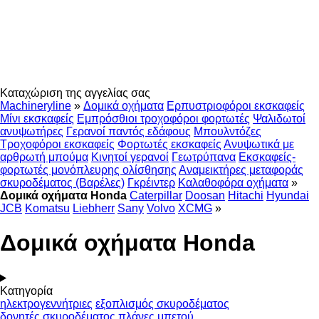
Καταχώριση της αγγελίας σας
Machineryline
»
Δομικά οχήματα
Ερπυστριοφόροι εκσκαφείς
Μίνι εκσκαφείς
Εμπρόσθιοι τροχοφόροι φορτωτές
Ψαλιδωτοί
ανυψωτήρες
Γερανοί παντός εδάφους
Μπουλντόζες
Τροχοφόροι εκσκαφείς
Φορτωτές εκσκαφείς
Ανυψωτικά με
αρθρωτή μπούμα
Κινητοί γερανοί
Γεωτρύπανα
Εκσκαφείς-
φορτωτές μονόπλευρης ολίσθησης
Αναμεικτήρες μεταφοράς
σκυροδέματος (Βαρέλες)
Γκρέιντερ
Καλαθοφόρα οχήματα
»
Δομικά οχήματα Honda
Caterpillar
Doosan
Hitachi
Hyundai
JCB
Komatsu
Liebherr
Sany
Volvo
XCMG
»
Δομικά οχήματα Honda
Κατηγορία
ηλεκτρογεννήτριες
εξοπλισμός σκυροδέματος
δονητές σκυροδέματος
πλάνες μπετού