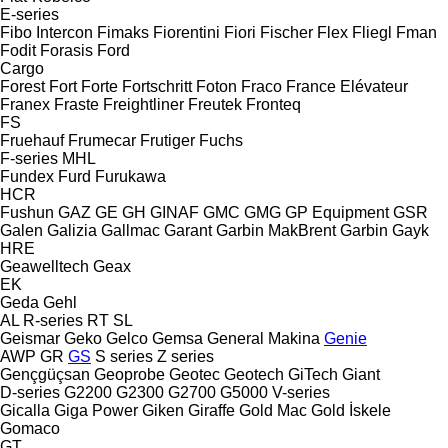
E-series
Fibo Intercon
Fimaks
Fiorentini
Fiori
Fischer
Flex
Fliegl
Fman
Fodit
Forasis
Ford
Cargo
Forest
Fort
Forte
Fortschritt
Foton
Fraco
France Elévateur
Franex
Fraste
Freightliner
Freutek
Fronteq
FS
Fruehauf
Frumecar
Frutiger
Fuchs
F-series
MHL
Fundex
Furd
Furukawa
HCR
Fushun
GAZ
GE
GH
GINAF
GMC
GMG
GP Equipment
GSR
Galen
Galizia
Gallmac
Garant
Garbin MakBrent
Garbin
Gayk
HRE
Geawelltech
Geax
EK
Geda
Gehl
AL
R-series
RT
SL
Geismar
Geko
Gelco
Gemsa
General Makina
Genie
AWP
GR
GS
S series
Z series
Gençgüçsan
Geoprobe
Geotec
Geotech
GiTech
Giant
D-series
G2200
G2300
G2700
G5000
V-series
Gicalla
Giga Power
Giken
Giraffe
Gold Mac
Gold İskele
Gomaco
GT