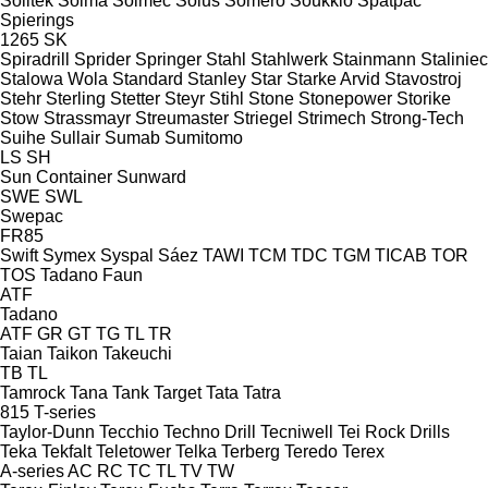
Soiltek
Soima
Solmec
Solus
Somero
Soukkio
Spatpac
Spierings
1265
SK
Spiradrill
Sprider
Springer
Stahl
Stahlwerk
Stainmann
Staliniec
Stalowa Wola
Standard
Stanley
Star
Starke Arvid
Stavostroj
Stehr
Sterling
Stetter
Steyr
Stihl
Stone
Stonepower
Storike
Stow
Strassmayr
Streumaster
Striegel
Strimech
Strong-Tech
Suihe
Sullair
Sumab
Sumitomo
LS
SH
Sun Container
Sunward
SWE
SWL
Swepac
FR85
Swift
Symex
Syspal
Sáez
TAWI
TCM
TDC
TGM
TICAB
TOR
TOS
Tadano Faun
ATF
Tadano
ATF
GR
GT
TG
TL
TR
Taian
Taikon
Takeuchi
TB
TL
Tamrock
Tana
Tank
Target
Tata
Tatra
815
T-series
Taylor-Dunn
Tecchio
Techno Drill
Tecniwell
Tei Rock Drills
Teka
Tekfalt
Teletower
Telka
Terberg
Teredo
Terex
A-series
AC
RC
TC
TL
TV
TW