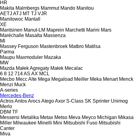
HR
Makita
Malmbergs
Mammut
Mando
Manitou
AETJ
ATJ
MT
TJ
VJR
Manitowoc
Mantall
XE
Mantsinen
Manut-LM
Maprein
Marchetti
Marini
Mars
Maréchalle
Masalta
Massenza
MI
Massey Ferguson
Mastenbroek
Matbro
Matilsa
Parma
Maupu
Maxmoduler
Mazaka
MW
Mazda
Małek Agregaty
Małek
Mecalac
6
8
12
714
AS
AX
MCL
Mecbo
Mecc Alte
Mega
Megaload
Meiller
Meka
Menart
Menck
Menzi Muck
A-series
Mercedes-Benz
Actros
Antos
Arocs
Atego
Axor
S-Class
SK
Sprinter
Unimog
Merlo
DBM
TF
Messersi
Metalika
Metax
Metso
Meva
Meyco
Michigan
Mikasa
Miller
Milwaukee
Minelli
Mini
Mitsubishi Fuso
Mitsubishi
Canter
Miva