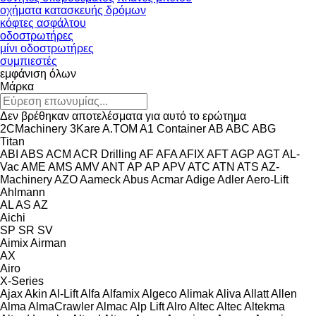
οχήματα κατασκευής δρόμων
κόφτες ασφάλτου
οδοστρωτήρες
μίνι οδοστρωτήρες
συμπιεστές
εμφάνιση όλων
Μάρκα
Δεν βρέθηκαν αποτελέσματα για αυτό το ερώτημα
2CMachinery
3Kare
A.TOM
A1 Container
AB
ABC
ABG
Titan
ABI
ABS
ACM
ACR Drilling
AF
AFA
AFIX
AFT
AGP
AGT
AL-
Vac
AME
AMS
AMV
ANT
AP
AP
APV
ATC
ATN
ATS
AZ-
Machinery
AZO
Aameck
Abus
Acmar
Adige
Adler
Aero-Lift
Ahlmann
AL
AS
AZ
Aichi
SP
SR
SV
Aimix
Airman
AX
Airo
X-Series
Ajax
Akin
Al-Lift
Alfa
Alfamix
Algeco
Alimak
Aliva
Allatt
Allen
Alma
AlmaCrawler
Almac
Alp Lift
Alro
Altec
Altec
Altekma