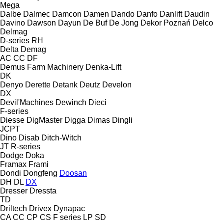
Mega
Dalbe
Dalmec
Damcon
Damen
Dando
Danfo
Danlift
Daudin
Davino
Dawson
Dayun
De Buf
De Jong
Dekor Poznań
Delco
Delmag
D-series
RH
Delta
Demag
AC
CC
DF
Demus Farm Machinery
Denka-Lift
DK
Denyo
Derette
Detank
Deutz
Develon
DX
Devil'Machines
Dewinch
Dieci
F-series
Diesse
DigMaster
Digga
Dimas
Dingli
JCPT
Dino
Disab
Ditch-Witch
JT
R-series
Dodge
Doka
Framax
Frami
Dondi
Dongfeng
Doosan
DH
DL
DX
Dresser
Dressta
TD
Driltech
Drivex
Dynapac
CA
CC
CP
CS
F series
LP
SD