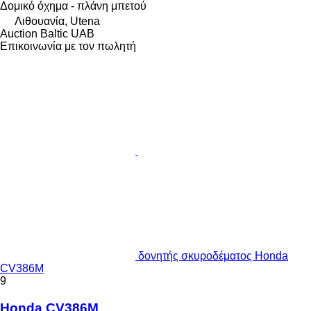
Δομικό όχημα - πλάνη μπετού
Λιθουανία, Utena
Auction Baltic UAB
Επικοινωνία με τον πωλητή
δονητής σκυροδέματος Honda
CV386M
9
Honda CV386M