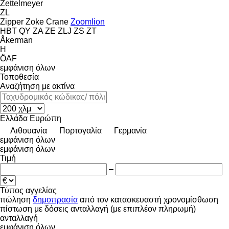
Zettelmeyer
ZL
Zipper
Zoke Crane
Zoomlion
HBT
QY
ZA
ZE
ZLJ
ZS
ZT
Åkerman
H
ÖAF
εμφάνιση όλων
Τοποθεσία
Αναζήτηση με ακτίνα
Ελλάδα
Ευρώπη
Λιθουανία
Πορτογαλία
Γερμανία
εμφάνιση όλων
εμφάνιση όλων
Τιμή
–
Τύπος αγγελίας
πώληση
δημοπρασία
από τον κατασκευαστή
χρονομίσθωση
πίστωση
με δόσεις
ανταλλαγή (με επιπλέον πληρωμή)
ανταλλαγή
εμφάνιση όλων