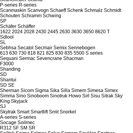
P-series
R-series
Scanmaskin
Scanvogn
Schaeff
Schenk
Schmalz
Schmidt
Schouten
Schramm
Schwing
SP
Schäfer
Schäffer
1622
2024
2028
2430
2445
2630
3630
3650
8620 T
Sdlool
SL
Sebhsa
Secatol
Secmair
Semix
Sennebogen
613
630
730
818
821
825
830
835
5500
S series
Sequani
Sermac
Sevencrane
Shacman
F3000
Shanding
SD
Shantui
SD
SE
Sherman
Sicom
Sigma
Sika
Silla
Simem
Simesa
Simex
Simma
Sino
Sinoboom
Sinotruk Howo
Sirl
Sisu
Sitrak
Sky
King
Skyjack
SJ
Skytrak
Smart
Smartlift
Smit
Snorkel
A-series
S-series
Socage
Soilmec
R312
SF
SM
SR