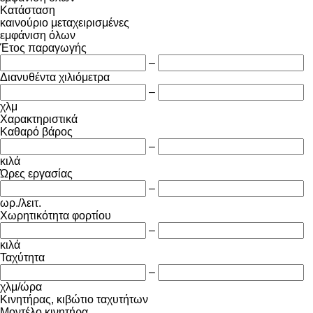
Κατάσταση
καινούριο
μεταχειρισμένες
εμφάνιση όλων
Έτος παραγωγής
–
Διανυθέντα χιλιόμετρα
–
χλμ
Χαρακτηριστικά
Καθαρό βάρος
–
κιλά
Ώρες εργασίας
–
ωρ./λειτ.
Χωρητικότητα φορτίου
–
κιλά
Ταχύτητα
–
χλμ/ώρα
Κινητήρας, κιβώτιο ταχυτήτων
Μοντέλο κινητήρα