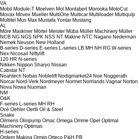
VA
Mobil
Module-T
Moelven
Mol
Montabert
Morooka
MotoCut
Movax
Movex
Mueller
MultiOne
Multicar
Multiloader
Multiquip
Multitel
Mus Max
Mustafa Yontar
Mustang
AL
Möre Maskiner
Mörtel Meister
Müba
Müller Machinery
Müller
NCB
NG
NGS
NPK
NSS
NT Makine
NTC
Nagano
Nederman
Nemek
Neuson
New Holland
B-series
D-series
E-series
L-series
LB
MH
NH
RG
W-series
Nex
Nicosail
Niftylift
120
HR
N-series
Nikken
Nippon Sharyo
Nissan
Cabstar
NT
Noahtech
Nobas
Noblelift
Nodigmarket24
Noe
Noggerath
Norcar
Nord-Verk
Nordmeyer
Normet
Norrlands Vagnar
Norton
Nova
Nowa
Nuoman
NM
O&K
F-series
L-series
MH
RH
Océ
Oehler
Oertli
Oil & Steel
Snake
Oilmens
Olinpump
Omac
Omega
Omme
Opel
Optimal
Machinery
Optimas
H-series
Ordem Makina
Ormig
Orteco
P&H
PB