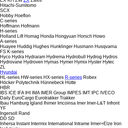
EX
KH
ZW
ZX
Zaxis
Hitachi-Sumitomo
SCX
Hobby
Hoeflon
C-series
Hoffmann
Hofmann
H-series
Holland Lift
Homag
Honda
Hongyuan
Horsch
Howo
A-series
Huayee
Huddig
Hughes
Hunklinger
Husmann
Husqvarna
FS
K-series
Hyco
Hydra
Hydraram
Hydrema
Hydrobull
Hydrog
Hydros
Hydrovane
Hydroven
Hymas
Hymer
Hymix
Hyster
Hytec
ZL
Hyundai
HL-series
HW-series
HX-series
R-series
Robex
Höcker Polytechnik
Hünnebeck
Hütte
HBR
IBS
ICE
IFA
IHI
IMA
IMER Group
IMPES
IMT
IPC
IVECO
Daily
EuroCargo
Eurotrakker
Trakker
Ibau Hamburg
Igland
Ihimer
Imcoinsa
Imer
Imer-L&T
Infront
YF
Ingersoll Rand
DD
SD
Inhersa
Instant
Intermix
International
Intrame
Irmer+Elze
Iron