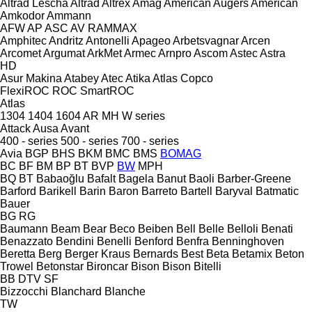
Altrad Lescha
Altrad
Altrex
Amag
American Augers
American
Amkodor
Ammann
AFW
AP
ASC
AV
RAMMAX
Amphitec
Andritz
Antonelli
Apageo
Arbetsvagnar
Arcen
Arcomet
Argumat
ArkMet
Armec
Arnpro
Ascom
Astec
Astra
HD
Asur Makina
Atabey
Atec
Atika
Atlas Copco
FlexiROC
ROC
SmartROC
Atlas
1304
1404
1604
AR
MH
W series
Attack
Ausa
Avant
400 - series
500 - series
700 - series
Avia
BGP
BHS
BKM
BMC
BMS
BOMAG
BC
BF
BM
BP
BT
BVP
BW
MPH
BQ
BT
Babaoğlu
Bafalt
Bagela
Banut
Baoli
Barber-Greene
Barford
Barikell
Barin
Baron
Barreto
Bartell
Baryval
Batmatic
Bauer
BG
RG
Baumann
Beam
Bear
Beco
Beiben
Bell
Belle
Belloli
Benati
Benazzato
Bendini
Benelli
Benford
Benfra
Benninghoven
Beretta
Berg
Berger Kraus
Bernards
Best
Beta
Betamix
Beton
Trowel
Betonstar
Bironcar
Bison
Bison
Bitelli
BB
DTV
SF
Bizzocchi
Blanchard
Blanche
TW