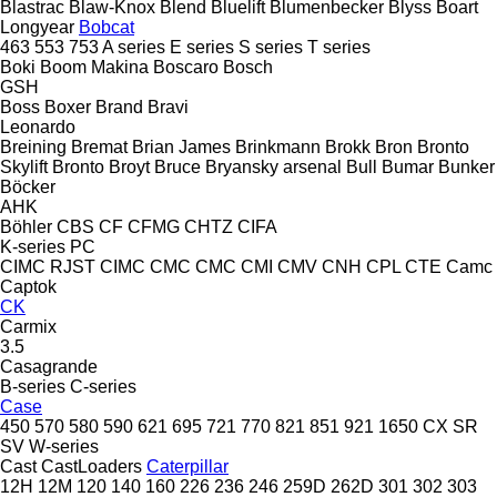
Blastrac
Blaw-Knox
Blend
Bluelift
Blumenbecker
Blyss
Boart
Longyear
Bobcat
463
553
753
A series
E series
S series
T series
Boki
Boom Makina
Boscaro
Bosch
GSH
Boss
Boxer
Brand
Bravi
Leonardo
Breining
Bremat
Brian James
Brinkmann
Brokk
Bron
Bronto
Skylift
Bronto
Broyt
Bruce
Bryansky arsenal
Bull
Bumar
Bunker
Böcker
AHK
Böhler
CBS
CF
CFMG
CHTZ
CIFA
K-series
PC
CIMC RJST
CIMC
CMC
CMC
CMI
CMV
CNH
CPL
CTE
Camc
Captok
CK
Carmix
3.5
Casagrande
B-series
C-series
Case
450
570
580
590
621
695
721
770
821
851
921
1650
CX
SR
SV
W-series
Cast
CastLoaders
Caterpillar
12H
12M
120
140
160
226
236
246
259D
262D
301
302
303