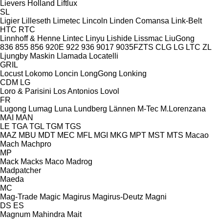
Lievers Holland
Liftlux
SL
Ligier
Lilleseth
Limetec
Lincoln
Linden Comansa
Link-Belt
HTC
RTC
Linnhoff & Henne
Lintec
Linyu
Lishide
Lissmac
LiuGong
836
855
856
920E
922
936
9017
9035FZTS
CLG
LG
LTC
ZL
Ljungby Maskin
Llamada
Locatelli
GRIL
Locust
Lokomo
Loncin
LongGong
Lonking
CDM
LG
Loro & Parisini
Los Antonios
Lovol
FR
Lugong
Lumag
Luna
Lundberg
Lännen
M-Tec
M.Lorenzana
MAI
MAN
LE
TGA
TGL
TGM
TGS
MAZ
MBU
MDT
MEC
MFL
MGI
MKG
MPT
MST
MTS
Macao
Mach
Machpro
MP
Mack
Macks
Maco
Madrog
Madpatcher
Maeda
MC
Mag-Trade
Magic
Magirus
Magirus-Deutz
Magni
DS
ES
Magnum
Mahindra
Mait