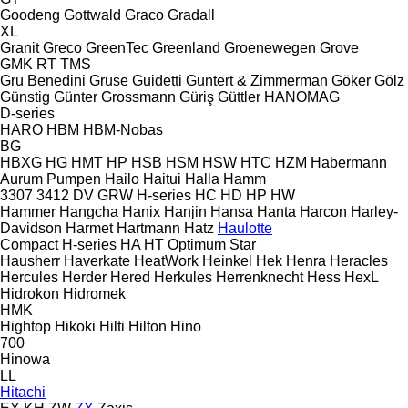
Goodeng
Gottwald
Graco
Gradall
XL
Granit
Greco
GreenTec
Greenland
Groenewegen
Grove
GMK
RT
TMS
Gru Benedini
Gruse
Guidetti
Guntert & Zimmerman
Göker
Gölz
Günstig
Günter Grossmann
Güriş
Güttler
HANOMAG
D-series
HARO
HBM
HBM-Nobas
BG
HBXG
HG
HMT
HP
HSB
HSM
HSW
HTC
HZM
Habermann
Aurum Pumpen
Hailo
Haitui
Halla
Hamm
3307
3412
DV
GRW
H-series
HC
HD
HP
HW
Hammer
Hangcha
Hanix
Hanjin
Hansa
Hanta
Harcon
Harley-
Davidson
Harmet
Hartmann
Hatz
Haulotte
Compact
H-series
HA
HT
Optimum
Star
Hausherr
Haverkate
HeatWork
Heinkel
Hek
Henra
Heracles
Hercules
Herder
Hered
Herkules
Herrenknecht
Hess
HexL
Hidrokon
Hidromek
HMK
Hightop
Hikoki
Hilti
Hilton
Hino
700
Hinowa
LL
Hitachi