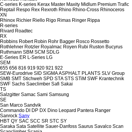
C-series
K-series
Kerax
Master
Maxity
Midlum
Premium
Trafic
Reptail
Respo
Rex
Rexroth
Rhino
Rhino-Cross
Rhinoceros
XN
Rhinox
Richier
Riello
Rigo
Rimas
Ringer
Rippa
R-series
Rivard
Roadtec
RX
Robbins
Robert
Robin
Rohr Bagger
Rosco
Rossetto
Rothlehner
Rotzler
Royalmac
Royen
Rubi
Ruston Bucyrus
Ruthmann
SBM
SCM
SDLG
E-Series
ER
L-Series
LG
SEM
655
656
816
919
920
921
922
SEW-Eurodrive
SID
SIGMA ASPHALT PLANTS
SLV Group
SMB
SMT Stichweh
SPD
STA
STS
STiM
SWF Krantechnik
SWF
Sachs
Saeclimber
Safi
Sakai
TS
Salzgitter
Samac
Sami
Samsung
SE
San Marco
Sandvik
Commando
DI
DP
DX
Dino
Leopard
Pantera
Ranger
Sanrock
Sany
HBT
QY
SAC
SCC
SR
STC
SY
Saraka
Sata
Satellite
Sauer-Danfoss
Saurus
Savalco
Scan
Scanclimber
Scania