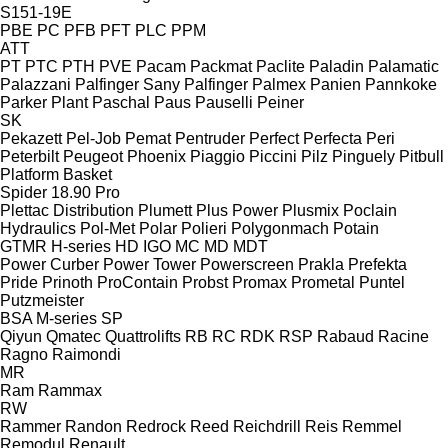
S151-19E
PBE
PC
PFB
PFT
PLC
PPM
ATT
PT
PTC
PTH
PVE
Pacam
Packmat
Paclite
Paladin
Palamatic
Palazzani
Palfinger Sany
Palfinger
Palmex
Panien
Pannkoke
Parker Plant
Paschal
Paus
Pauselli
Peiner
SK
Pekazett
Pel-Job
Pemat
Pentruder
Perfect
Perfecta
Peri
Peterbilt
Peugeot
Phoenix
Piaggio
Piccini
Pilz
Pinguely
Pitbull
Platform Basket
Spider 18.90 Pro
Plettac Distribution
Plumett
Plus Power
Plusmix
Poclain
Hydraulics
Pol-Met
Polar
Polieri
Polygonmach
Potain
GTMR
H-series
HD
IGO
MC
MD
MDT
Power Curber
Power Tower
Powerscreen
Prakla
Prefekta
Pride
Prinoth
ProContain
Probst
Promax
Prometal
Puntel
Putzmeister
BSA
M-series
SP
Qiyun
Qmatec
Quattrolifts
RB
RC
RDK
RSP
Rabaud
Racine
Ragno
Raimondi
MR
Ram
Rammax
RW
Rammer
Randon
Redrock
Reed
Reichdrill
Reis
Remmel
Remodul
Renault