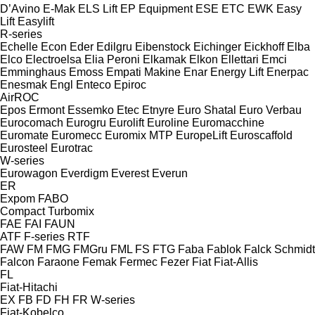
D’Avino
E-Mak
ELS Lift
EP Equipment
ESE
ETC
EWK
Easy
Lift
Easylift
R-series
Echelle
Econ
Eder
Edilgru
Eibenstock
Eichinger
Eickhoff
Elba
Elco
Electroelsa
Elia Peroni
Elkamak
Elkon
Ellettari
Emci
Emminghaus
Emoss
Empati Makine
Enar
Energy Lift
Enerpac
Enesmak
Engl
Enteco
Epiroc
AirROC
Epos
Ermont
Essemko
Etec
Etnyre
Euro Shatal
Euro Verbau
Eurocomach
Eurogru
Eurolift
Euroline
Euromacchine
Euromate
Euromecc
Euromix MTP
EuropeLift
Euroscaffold
Eurosteel
Eurotrac
W-series
Eurowagon
Everdigm
Everest
Everun
ER
Expom
FABO
Compact
Turbomix
FAE
FAI
FAUN
ATF
F-series
RTF
FAW
FM
FMG
FMGru
FML
FS
FTG
Faba
Fablok
Falck Schmidt
Falcon
Faraone
Femak
Fermec
Fezer
Fiat
Fiat-Allis
FL
Fiat-Hitachi
EX
FB
FD
FH
FR
W-series
Fiat-Kobelco