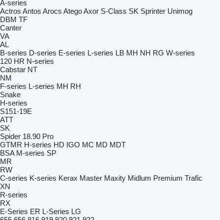
A-series
Actros
Antos
Arocs
Atego
Axor
S-Class
SK
Sprinter
Unimog
DBM
TF
Canter
VA
AL
B-series
D-series
E-series
L-series
LB
MH
NH
RG
W-series
120
HR
N-series
Cabstar
NT
NM
F-series
L-series
MH
RH
Snake
H-series
S151-19E
ATT
SK
Spider 18.90 Pro
GTMR
H-series
HD
IGO
MC
MD
MDT
BSA
M-series
SP
MR
RW
C-series
K-series
Kerax
Master
Maxity
Midlum
Premium
Trafic
XN
R-series
RX
E-Series
ER
L-Series
LG
655
656
816
919
920
921
922