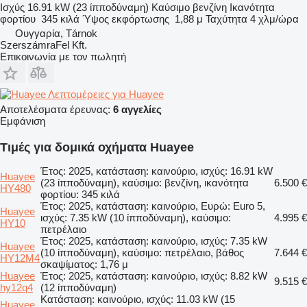
Ισχύς
16.91 kW (23 ίπποδύναμη)
Καύσιμο
βενζίνη
Ικανότητα
φορτίου
345 κιλά
Ύψος εκφόρτωσης
1,88 μ
Ταχύτητα
4 χλμ/ώρα
Ουγγαρία, Tárnok
SzerszámraFel Kft.
Επικοινωνία με τον πωλητή
Λεπτομέρειες για Huayee
Αποτελέσματα έρευνας:
6 αγγελίες
Εμφάνιση
Τιμές για δομικά οχήματα Huayee
Έτος: 2025, κατάσταση: καινούριο, ισχύς: 16.91 kW
Huayee
(23 ίπποδύναμη), καύσιμο: βενζίνη, ικανότητα
6.500 €
HY480
φορτίου: 345 κιλά
Έτος: 2025, κατάσταση: καινούριο, Ευρώ: Euro 5,
Huayee
ισχύς: 7.35 kW (10 ίπποδύναμη), καύσιμο:
4.995 €
HY10
πετρέλαιο
Έτος: 2025, κατάσταση: καινούριο, ισχύς: 7.35 kW
Huayee
(10 ίπποδύναμη), καύσιμο: πετρέλαιο, βάθος
7.644 €
HY12M4
σκαψίματος: 1,76 μ
Huayee
Έτος: 2025, κατάσταση: καινούριο, ισχύς: 8.82 kW
9.515 €
hy12q4
(12 ίπποδύναμη)
Κατάσταση: καινούριο, ισχύς: 11.03 kW (15
Huayee