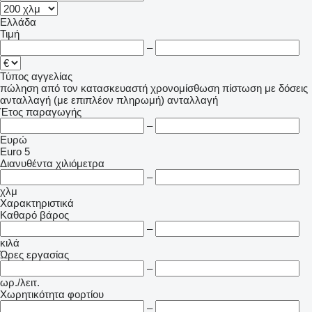
Ελλάδα
Τιμή
–
Τύπος αγγελίας
πώληση
από τον κατασκευαστή
χρονομίσθωση
πίστωση
με δόσεις
ανταλλαγή (με επιπλέον πληρωμή)
ανταλλαγή
Έτος παραγωγής
–
Ευρώ
Euro 5
Διανυθέντα χιλιόμετρα
–
χλμ
Χαρακτηριστικά
Καθαρό βάρος
–
κιλά
Ώρες εργασίας
–
ωρ./λειτ.
Χωρητικότητα φορτίου
–