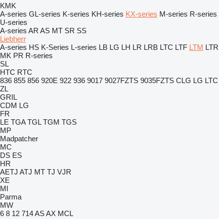
KMK
A-series
GL-series
K-series
KH-series
KX-series
M-series
R-series
U-series
A-series
AR
AS
MT
SR
SS
Liebherr
A-series
HS
K-Series
L-series
LB
LG
LH
LR
LRB
LTC
LTF
LTM
LTR
MK
PR
R-series
SL
HTC
RTC
836
855
856
920E
922
936
9017
9027FZTS
9035FZTS
CLG
LG
LTC
ZL
GRIL
CDM
LG
FR
LE
TGA
TGL
TGM
TGS
MP
Madpatcher
MC
DS
ES
HR
AETJ
ATJ
MT
TJ
VJR
XE
MI
Parma
MW
6
8
12
714
AS
AX
MCL