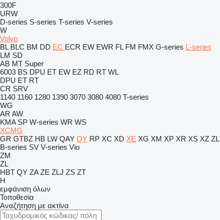
300F
URW
D-series
S-series
T-series
V-series
W
Volvo
BL
BLC
BM
DD
EC
ECR
EW
EWR
FL
FM
FMX
G-series
L-series
LM
SD
AB
MT
Super
6003
BS
DPU
ET
EW
EZ
RD
RT
WL
DPU
ET
RT
CR
SRV
1140
1160
1280
1390
3070
3080
4080
T-series
WG
AR
AW
KMA
SP
W-series
WR
WS
XCMG
GR
GTBZ
HB
LW
QAY
QY
RP
XC
XD
XE
XG
XM
XP
XR
XS
XZ
ZL
B-series
SV
V-series
Vio
ZM
ZL
HBT
QY
ZA
ZE
ZLJ
ZS
ZT
H
εμφάνιση όλων
Τοποθεσία
Αναζήτηση με ακτίνα