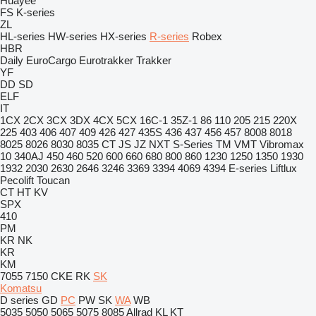
Huayee
FS
K-series
ZL
HL-series
HW-series
HX-series
R-series
Robex
HBR
Daily
EuroCargo
Eurotrakker
Trakker
YF
DD
SD
ELF
IT
1CX
2CX
3CX
3DX
4CX
5CX
16C-1
35Z-1
86
110
205
215
220X
225
403
406
407
409
426
427
435S
436
437
456
457
8008
8018
8025
8026
8030
8035
CT
JS
JZ
NXT
S-Series
TM
VMT
Vibromax
10
340AJ
450
460
520
600
660
680
800
860
1230
1250
1350
1930
1932
2030
2630
2646
3246
3369
3394
4069
4394
E-series
Liftlux
Pecolift
Toucan
CT
HT
KV
SPX
410
PM
KR
NK
KR
KM
7055
7150
CKE
RK
SK
Komatsu
D series
GD
PC
PW
SK
WA
WB
5035
5050
5065
5075
8085
Allrad
KL
KT