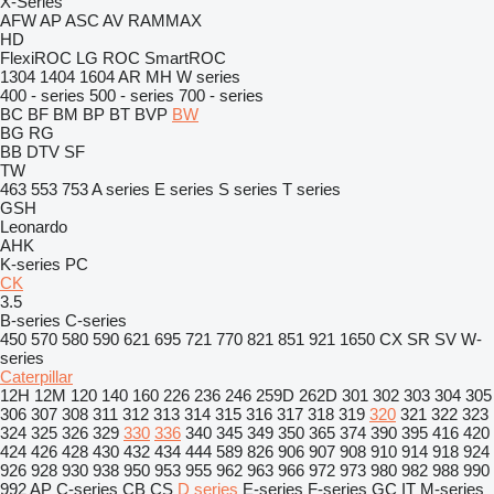
X-Series
AFW
AP
ASC
AV
RAMMAX
HD
FlexiROC
LG
ROC
SmartROC
1304
1404
1604
AR
MH
W series
400 - series
500 - series
700 - series
BC
BF
BM
BP
BT
BVP
BW
BG
RG
BB
DTV
SF
TW
463
553
753
A series
E series
S series
T series
GSH
Leonardo
AHK
K-series
PC
CK
3.5
B-series
C-series
450
570
580
590
621
695
721
770
821
851
921
1650
CX
SR
SV
W-
series
Caterpillar
12H
12M
120
140
160
226
236
246
259D
262D
301
302
303
304
305
306
307
308
311
312
313
314
315
316
317
318
319
320
321
322
323
324
325
326
329
330
336
340
345
349
350
365
374
390
395
416
420
424
426
428
430
432
434
444
589
826
906
907
908
910
914
918
924
926
928
930
938
950
953
955
962
963
966
972
973
980
982
988
990
992
AP
C-series
CB
CS
D series
E-series
F-series
GC
IT
M-series