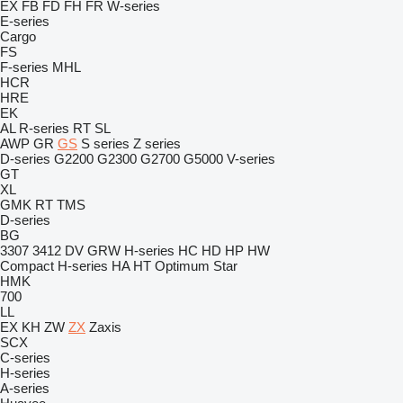
EX
FB
FD
FH
FR
W-series
E-series
Cargo
FS
F-series
MHL
HCR
HRE
EK
AL
R-series
RT
SL
AWP
GR
GS
S series
Z series
D-series
G2200
G2300
G2700
G5000
V-series
GT
XL
GMK
RT
TMS
D-series
BG
3307
3412
DV
GRW
H-series
HC
HD
HP
HW
Compact
H-series
HA
HT
Optimum
Star
HMK
700
LL
EX
KH
ZW
ZX
Zaxis
SCX
C-series
H-series
A-series