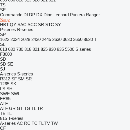
TS
SE
Commando
DI
DP
DX
Dino
Leopard
Pantera
Ranger
Sany
HBT
QY
SAC
SCC
SR
STC
SY
P-series
R-series
SP
1622
2024
2028
2430
2445
2630
3630
3650
8620 T
SL
613
630
730
818
821
825
830
835
5500
S series
F3000
SD
SD
SE
SJ
A-series
S-series
R312
SF
SM
SR
1265
SK
LS
SH
SWE
SWL
FR85
ATF
ATF
GR
GT
TG
TL
TR
TB
TL
815
T-series
A-series
AC
RC
TC
TL
TV
TW
CF