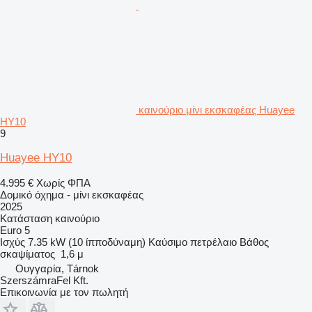
καινούριο μίνι εκσκαφέας Huayee
HY10
9
Huayee HY10
4.995 €
Χωρίς ΦΠΑ
Δομικό όχημα - μίνι εκσκαφέας
2025
Κατάσταση
καινούριο
Euro 5
Ισχύς
7.35 kW (10 ίπποδύναμη)
Καύσιμο
πετρέλαιο
Βάθος
σκαψίματος
1,6 μ
Ουγγαρία, Tárnok
SzerszámraFel Kft.
Επικοινωνία με τον πωλητή