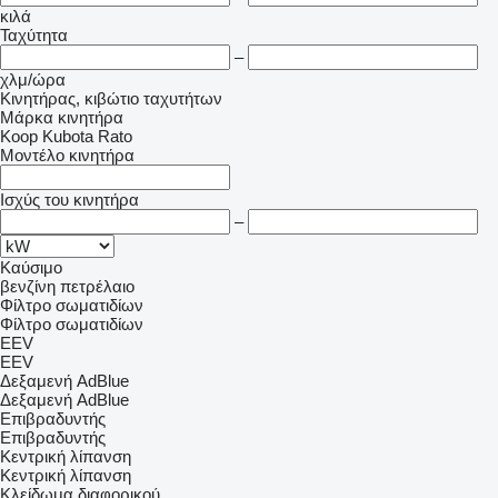
κιλά
Ταχύτητα
–
χλμ/ώρα
Κινητήρας, κιβώτιο ταχυτήτων
Μάρκα κινητήρα
Koop
Kubota
Rato
Μοντέλο κινητήρα
Ισχύς του κινητήρα
–
Καύσιμο
βενζίνη
πετρέλαιο
Φίλτρο σωματιδίων
Φίλτρο σωματιδίων
EEV
EEV
Δεξαμενή AdBlue
Δεξαμενή AdBlue
Επιβραδυντής
Επιβραδυντής
Κεντρική λίπανση
Κεντρική λίπανση
Κλείδωμα διαφορικού