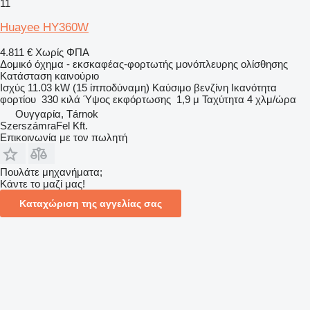
11
Huayee HY360W
4.811 €
Χωρίς ΦΠΑ
Δομικό όχημα - εκσκαφέας-φορτωτής μονόπλευρης ολίσθησης
Κατάσταση
καινούριο
Ισχύς
11.03 kW (15 ίπποδύναμη)
Καύσιμο
βενζίνη
Ικανότητα
φορτίου
330 κιλά
Ύψος εκφόρτωσης
1,9 μ
Ταχύτητα
4 χλμ/ώρα
Ουγγαρία, Tárnok
SzerszámraFel Kft.
Επικοινωνία με τον πωλητή
Πουλάτε μηχανήματα;
Κάντε το μαζί μας!
Καταχώριση της αγγελίας σας