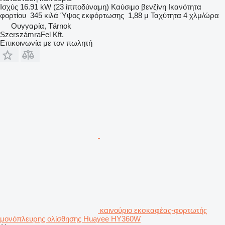
Ισχύς
16.91 kW (23 ίπποδύναμη)
Καύσιμο
βενζίνη
Ικανότητα
φορτίου
345 κιλά
Ύψος εκφόρτωσης
1,88 μ
Ταχύτητα
4 χλμ/ώρα
Ουγγαρία, Tárnok
SzerszámraFel Kft.
Επικοινωνία με τον πωλητή
καινούριο εκσκαφέας-φορτωτής
μονόπλευρης ολίσθησης Huayee HY360W