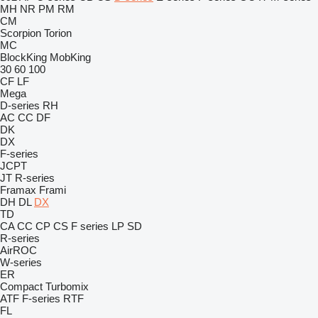
MH
NR
PM
RM
CM
Scorpion
Torion
MC
BlockKing
MobKing
30
60
100
CF
LF
Mega
D-series
RH
AC
CC
DF
DK
DX
F-series
JCPT
JT
R-series
Framax
Frami
DH
DL
DX
TD
CA
CC
CP
CS
F series
LP
SD
R-series
AirROC
W-series
ER
Compact
Turbomix
ATF
F-series
RTF
FL