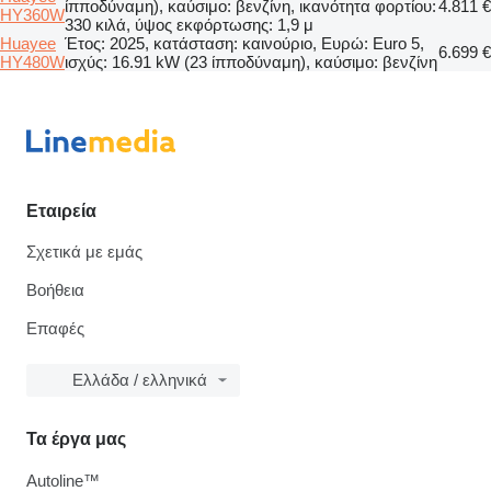
ίπποδύναμη), καύσιμο: βενζίνη, ικανότητα φορτίου:
4.811 €
HY360W
330 κιλά, ύψος εκφόρτωσης: 1,9 μ
Huayee
Έτος: 2025, κατάσταση: καινούριο, Ευρώ: Euro 5,
6.699 €
HY480W
ισχύς: 16.91 kW (23 ίπποδύναμη), καύσιμο: βενζίνη
Εταιρεία
Σχετικά με εμάς
Βοήθεια
Επαφές
Ελλάδα / ελληνικά
Τα έργα μας
Autoline™