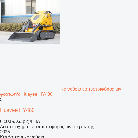
καινούριο ερπυστριφόρος μινι
φορτωτής Huayee HY480
5
Huayee HY480
6.500 €
Χωρίς ΦΠΑ
Δομικό όχημα - ερπυστριφόρος μινι φορτωτής
2025
Κατάσταση
καινούριο