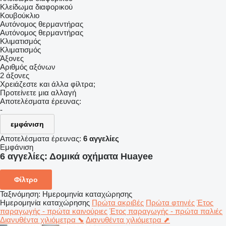
Κλείδωμα διαφορικού
Κουβούκλιο
Αυτόνομος θερμαντήρας
Αυτόνομος θερμαντήρας
Κλιματισμός
Κλιματισμός
Άξονες
Αριθμός αξόνων
2 άξονες
Χρειάζεστε και άλλα φίλτρα;
Προτείνετε μια αλλαγή
Αποτελέσματα έρευνας:
-
εμφάνιση
Αποτελέσματα έρευνας:
6 αγγελίες
Εμφάνιση
6 αγγελίες:
Δομικά οχήματα Huayee
Φίλτρο
Ταξινόμηση
:
Ημερομηνία καταχώρησης
Ημερομηνία καταχώρησης
Πρώτα ακριβές
Πρώτα φτηνές
Έτος
παραγωγής - πρώτα καινούριες
Έτος παραγωγής - πρώτα παλιές
Διανυθέντα χιλιόμετρα ⬊
Διανυθέντα χιλιόμετρα ⬈