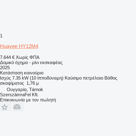
1
Huayee HY12M4
7.644 €
Χωρίς ΦΠΑ
Δομικό όχημα - μίνι εκσκαφέας
2025
Κατάσταση
καινούριο
Ισχύς
7.35 kW (10 ίπποδύναμη)
Καύσιμο
πετρέλαιο
Βάθος
σκαψίματος
1,76 μ
Ουγγαρία, Tárnok
SzerszámraFel Kft.
Επικοινωνία με τον πωλητή