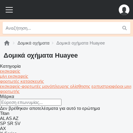
Δομικά οχήματα
Δομικά οχήματα Huayee
Δομικά οχήματα Huayee
Κατηγορία
εκσκαφείς
μίνι εκσκαφείς
φορτωτές κατασκευής
εκσκαφείς-φορτωτές μονόπλευρης ολίσθησης
ερπυστριοφόροι μινι
φορτωτής
Μάρκα
Δεν βρέθηκαν αποτελέσματα για αυτό το ερώτημα
Titan
AL
AS
AZ
SP
SR
SV
AX