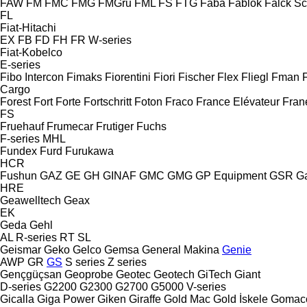
FAW
FM
FMC
FMG
FMGru
FML
FS
FTG
Faba
Fablok
Falck S
FL
Fiat-Hitachi
EX
FB
FD
FH
FR
W-series
Fiat-Kobelco
E-series
Fibo Intercon
Fimaks
Fiorentini
Fiori
Fischer
Flex
Fliegl
Fman
Cargo
Forest
Fort
Forte
Fortschritt
Foton
Fraco
France Elévateur
Fran
FS
Fruehauf
Frumecar
Frutiger
Fuchs
F-series
MHL
Fundex
Furd
Furukawa
HCR
Fushun
GAZ
GE
GH
GINAF
GMC
GMG
GP Equipment
GSR
G
HRE
Geawelltech
Geax
EK
Geda
Gehl
AL
R-series
RT
SL
Geismar
Geko
Gelco
Gemsa
General Makina
Genie
AWP
GR
GS
S series
Z series
Gençgüçsan
Geoprobe
Geotec
Geotech
GiTech
Giant
D-series
G2200
G2300
G2700
G5000
V-series
Gicalla
Giga Power
Giken
Giraffe
Gold Mac
Gold İskele
Gomac