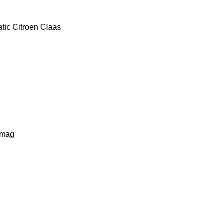
tic
Citroen
Claas
lmag