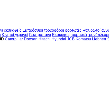
νι εκσκαφείς
Εμπρόσθιοι τροχοφόροι φορτωτές
Ψαλιδωτοί ανυ
α
Κινητοί γερανοί
Γεωτρύπανα
Εκσκαφείς-φορτωτές μονόπλευρ
JD
Caterpillar
Doosan
Hitachi
Hyundai
JCB
Komatsu
Liebherr