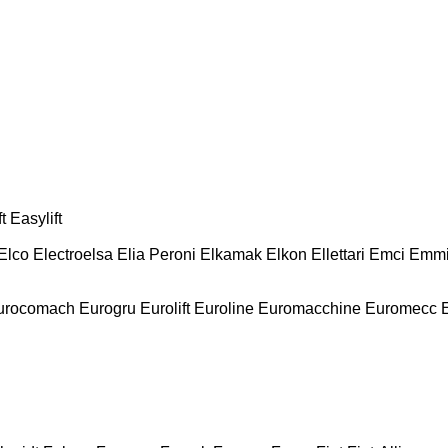
t
Easylift
Elco
Electroelsa
Elia Peroni
Elkamak
Elkon
Ellettari
Emci
Emmi
urocomach
Eurogru
Eurolift
Euroline
Euromacchine
Euromecc