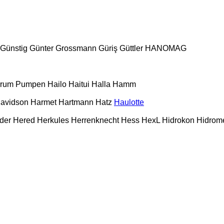
Günstig
Günter Grossmann
Güriş
Güttler
HANOMAG
urum Pumpen
Hailo
Haitui
Halla
Hamm
Davidson
Harmet
Hartmann
Hatz
Haulotte
der
Hered
Herkules
Herrenknecht
Hess
HexL
Hidrokon
Hidrom