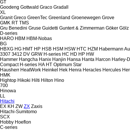
GT
Goodeng
Gottwald
Graco
Gradall
XL
Granit
Greco
GreenTec
Greenland
Groenewegen
Grove
GMK
RT
TMS
Gru Benedini
Gruse
Guidetti
Guntert & Zimmerman
Göker
Gölz
D-series
HARO
HBM
HBM-Nobas
BG
HBXG
HG
HMT
HP
HSB
HSM
HSW
HTC
HZM
Habermann A
3307
3412
DV
GRW
H-series
HC
HD
HP
HW
Hammer
Hangcha
Hanix
Hanjin
Hansa
Hanta
Harcon
Harley-
Compact
H-series
HA
HT
Optimum
Star
Hausherr
HeatWork
Heinkel
Hek
Henra
Heracles
Hercules
Her
HMK
Hightop
Hikoki
Hilti
Hilton
Hino
700
Hinowa
LL
Hitachi
EX
KH
ZW
ZX
Zaxis
Hitachi-Sumitomo
SCX
Hobby
Hoeflon
C-series