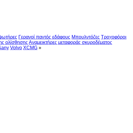
ψωτήρες
Γερανοί παντός εδάφους
Μπουλντόζες
Τροχοφόροι
ης ολίσθησης
Αναμεικτήρες μεταφοράς σκυροδέματος
Sany
Volvo
XCMG
»