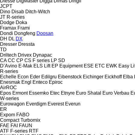
Diesse
DigMaster
Digga
Dimas
Dingli
JCPT
Dino
Disab
Ditch-Witch
JT
R-series
Dodge
Doka
Framax
Frami
Dondi
Dongfeng
Doosan
DH
DL
DX
Dresser
Dressta
TD
Driltech
Drivex
Dynapac
CA
CC
CP
CS
F series
LP
SD
D’Avino
E-Mak
ELS Lift
EP Equipment
ESE
ETC
EWK
Easy Lif
R-series
Echelle
Econ
Eder
Edilgru
Eibenstock
Eichinger
Eickhoff
Elba
Enesmak
Engl
Enteco
Epiroc
AirROC
Epos
Ermont
Essemko
Etec
Etnyre
Euro Shatal
Euro Verbau
E
W-series
Eurowagon
Everdigm
Everest
Everun
ER
Expom
FABO
Compact
Turbomix
FAE
FAI
FAUN
ATF
F-series
RTF