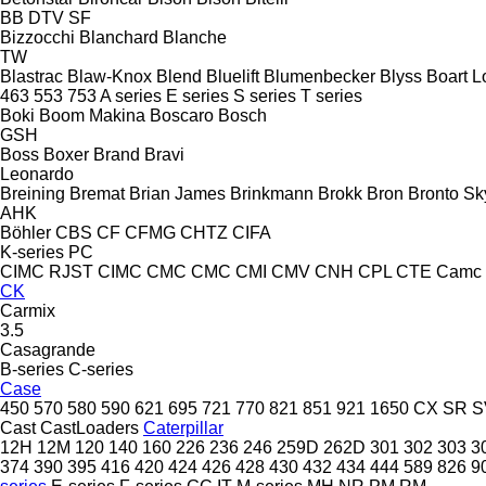
BB
DTV
SF
Bizzocchi
Blanchard
Blanche
TW
Blastrac
Blaw-Knox
Blend
Bluelift
Blumenbecker
Blyss
Boart L
463
553
753
A series
E series
S series
T series
Boki
Boom Makina
Boscaro
Bosch
GSH
Boss
Boxer
Brand
Bravi
Leonardo
Breining
Bremat
Brian James
Brinkmann
Brokk
Bron
Bronto Sky
AHK
Böhler
CBS
CF
CFMG
CHTZ
CIFA
K-series
PC
CIMC RJST
CIMC
CMC
CMC
CMI
CMV
CNH
CPL
CTE
Camc
CK
Carmix
3.5
Casagrande
B-series
C-series
Case
450
570
580
590
621
695
721
770
821
851
921
1650
CX
SR
S
Cast
CastLoaders
Caterpillar
12H
12M
120
140
160
226
236
246
259D
262D
301
302
303
3
374
390
395
416
420
424
426
428
430
432
434
444
589
826
9