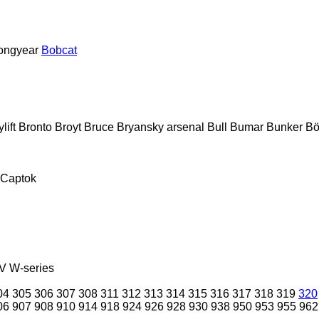
ongyear
Bobcat
lift
Bronto
Broyt
Bruce
Bryansky arsenal
Bull
Bumar
Bunker
Bö
Captok
V
W-series
04
305
306
307
308
311
312
313
314
315
316
317
318
319
320
06
907
908
910
914
918
924
926
928
930
938
950
953
955
962