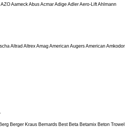
AZO
Aameck
Abus
Acmar
Adige
Adler
Aero-Lift
Ahlmann
escha
Altrad
Altrex
Amag
American Augers
American
Amkodor
r
Berg
Berger Kraus
Bernards
Best
Beta
Betamix
Beton Trowel