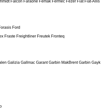
chmidt
Falcon
Faraone
Femak
Fermec
Fezer
Fiat
Fiat-Allis
Forasis
Ford
ex
Fraste
Freightliner
Freutek
Fronteq
alen
Galizia
Gallmac
Garant
Garbin MakBrent
Garbin
Gayk
o