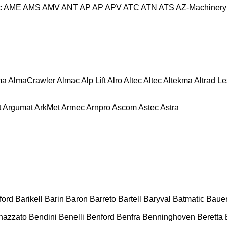
c
AME
AMS
AMV
ANT
AP
AP
APV
ATC
ATN
ATS
AZ-Machinery
ma
AlmaCrawler
Almac
Alp Lift
Alro
Altec
Altec
Altekma
Altrad L
t
Argumat
ArkMet
Armec
Arnpro
Ascom
Astec
Astra
ford
Barikell
Barin
Baron
Barreto
Bartell
Baryval
Batmatic
Baue
nazzato
Bendini
Benelli
Benford
Benfra
Benninghoven
Beretta