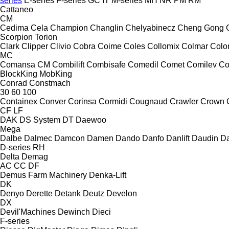
series
E-series
F-series
GC
IT
M-series
MH
NR
PM
RM
Cattaneo
CM
Cedima
Cela
Champion
Changlin
Chelyabinecz
Cheng Gong
Scorpion
Torion
Clark
Clipper
Clivio
Cobra
Coime
Coles
Collomix
Colmar
Col
MC
Comansa CM
Combilift
Combisafe
Comedil
Comet
Comilev
Co
BlockKing
MobKing
Conrad
Constmach
30
60
100
Containex
Conver
Corinsa
Cormidi
Cougnaud
Crawler
Crown
CF
LF
DAK
DS System
DT
Daewoo
Mega
Dalbe
Dalmec
Damcon
Damen
Dando
Danfo
Danlift
Daudin
Da
D-series
RH
Delta
Demag
AC
CC
DF
Demus Farm Machinery
Denka-Lift
DK
Denyo
Derette
Detank
Deutz
Develon
DX
Devil'Machines
Dewinch
Dieci
F-series