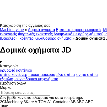
Καταχώριση της αγγελίας σας
Machineryline
»
Δομικά οχήματα
Ερπυστριοφόροι εκσκαφείς
Μί
εκσκαφείς
Φορτωτές εκσκαφείς
Ανυψωτικά με αρθρωτή μπούμ
(Βαρέλες)
Γκρέιντερ
Καλαθοφόρα οχήματα
»
Δομικά οχήματα 
Δομικά οχήματα JD
Κατηγορία
αρθρωτά κοντέινερ
σπίτια κοντέινερ
προκατασκευασμένα σπίτια
κινητά σπίτια
εξοπλισμοί για δομικά μηχανήματα
εμφάνιση όλων
Μάρκα
Δεν βρέθηκαν αποτελέσματα για αυτό το ερώτημα
2CMachinery
3Kare
A.TOM
A1 Container
AB
ABC
ABG
Titan