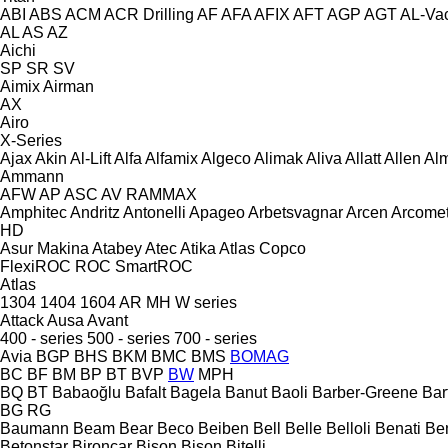
ABI
ABS
ACM
ACR Drilling
AF
AFA
AFIX
AFT
AGP
AGT
AL-Va
AL
AS
AZ
Aichi
SP
SR
SV
Aimix
Airman
AX
Airo
X-Series
Ajax
Akin
Al-Lift
Alfa
Alfamix
Algeco
Alimak
Aliva
Allatt
Allen
Al
Ammann
AFW
AP
ASC
AV
RAMMAX
Amphitec
Andritz
Antonelli
Apageo
Arbetsvagnar
Arcen
Arcome
HD
Asur Makina
Atabey
Atec
Atika
Atlas Copco
FlexiROC
ROC
SmartROC
Atlas
1304
1404
1604
AR
MH
W series
Attack
Ausa
Avant
400 - series
500 - series
700 - series
Avia
BGP
BHS
BKM
BMC
BMS
BOMAG
BC
BF
BM
BP
BT
BVP
BW
MPH
BQ
BT
Babaoğlu
Bafalt
Bagela
Banut
Baoli
Barber-Greene
Bar
BG
RG
Baumann
Beam
Bear
Beco
Beiben
Bell
Belle
Belloli
Benati
Be
Betonstar
Bironcar
Bison
Bison
Bitelli