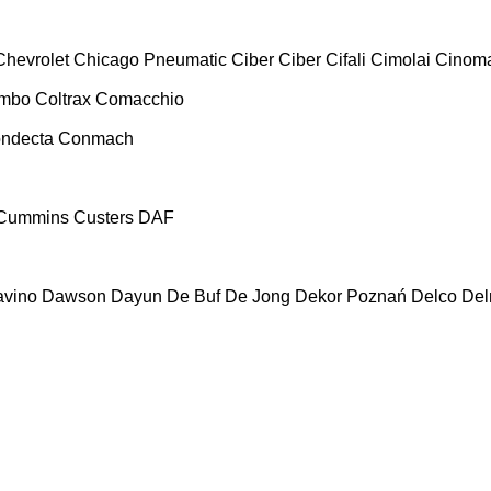
Chevrolet
Chicago Pneumatic
Ciber
Ciber
Cifali
Cimolai
Cinoma
ombo
Coltrax
Comacchio
ndecta
Conmach
Cummins
Custers
DAF
vino
Dawson
Dayun
De Buf
De Jong
Dekor Poznań
Delco
De