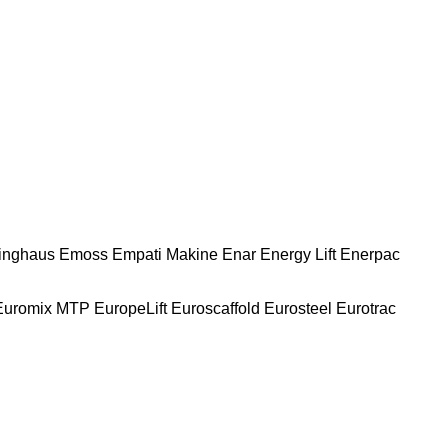
nghaus
Emoss
Empati Makine
Enar
Energy Lift
Enerpac
Euromix MTP
EuropeLift
Euroscaffold
Eurosteel
Eurotrac