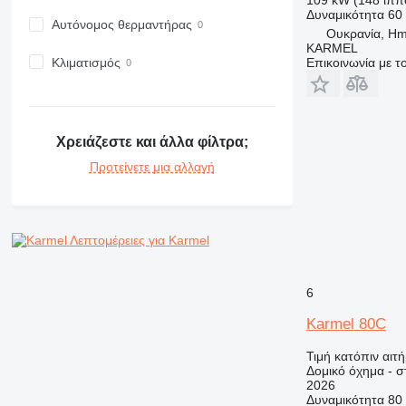
Δυναμικότητα
60
973
Αυτόνομος θερμαντήρας
Ουκρανία, Hme
980
KARMEL
982
Κλιματισμός
Επικοινωνία με 
988
990
992
Χρειάζεστε και άλλα φίλτρα;
AP
Προτείνετε μια αλλαγή
C-series
CB
CS
D series
Λεπτομέρειες για Karmel
E-series
F-series
6
GC
IT
Karmel 80C
M-series
Τιμή κατόπιν αιτ
MH
Δομικό όχημα - 
2026
NR
Δυναμικότητα
80