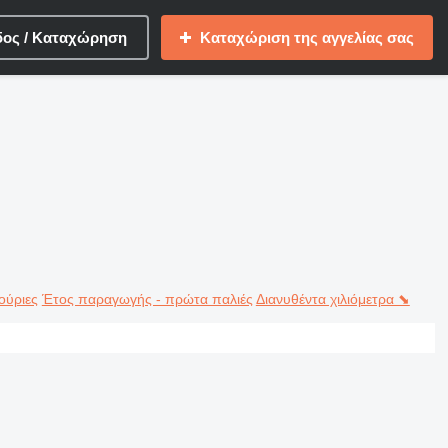
δος / Καταχώρηση
Καταχώριση της αγγελίας σας
ούριες
Έτος παραγωγής - πρώτα παλιές
Διανυθέντα χιλιόμετρα ⬊