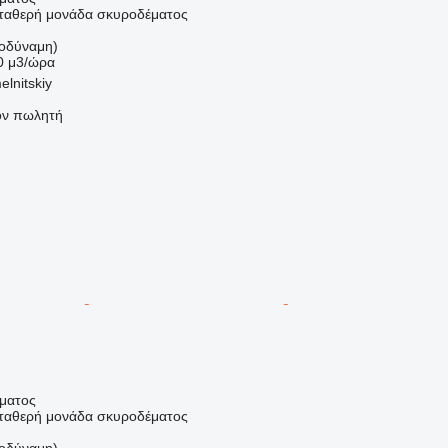
σταθερή μονάδα σκυροδέματος
οδύναμη)
0 μ3/ώρα
lnitskiy
τον πωλητή
ήματος
σταθερή μονάδα σκυροδέματος
οδύναμη)