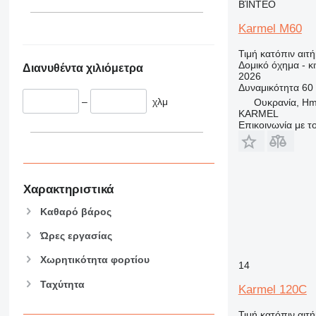
345
Vibromax
ΒΊΝΤΕΟ
349
Karmel M60
350
365
Τιμή κατόπιν αιτ
Δομικό όχημα - 
Διανυθέντα χιλιόμετρα
374
2026
390
Δυναμικότητα
60
–
χλμ
Ουκρανία, Hme
395
KARMEL
416
Επικοινωνία με 
420
424
426
428
Χαρακτηριστικά
430
Καθαρό βάρος
432
Ώρες εργασίας
434
444
Χωρητικότητα φορτίου
14
589
Ταχύτητα
Karmel 120C
826
906
Τιμή κατόπιν αιτ