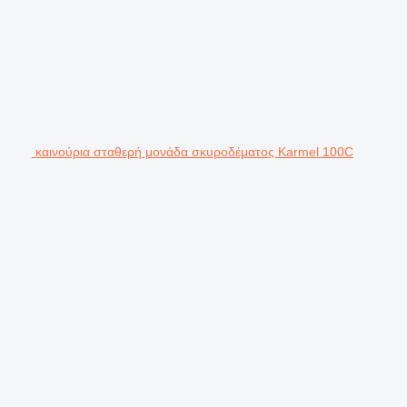
καινούρια σταθερή μονάδα σκυροδέματος Karmel 100C