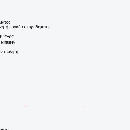
ήματος
κινητή μονάδα σκυροδέματος
 μ3/ώρα
lnitskiy
τον πωλητή
ήματος