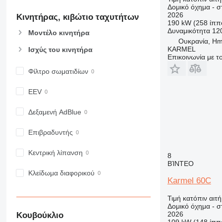
907
Δομικό όχημα - 
2026
Κινητήρας, κιβώτιο ταχυτήτων
908
190 kW (258 ίππ
910
Δυναμικότητα
12
Μοντέλο κινητήρα
914
Ουκρανία, Hme
KARMEL
Ισχύς του κινητήρα
918
Επικοινωνία με 
920
Φίλτρο σωματιδίων
924
926
EEV
928
930
Δεξαμενή AdBlue
931
Επιβραδυντής
938
950
Κεντρική λίπανση
8
953
ΒΊΝΤΕΟ
955
Κλείδωμα διαφορικού
Karmel 60C
962
963
Τιμή κατόπιν αιτ
Δομικό όχημα - 
966
2026
Κουβούκλιο
972
109 kW (148 ίππ