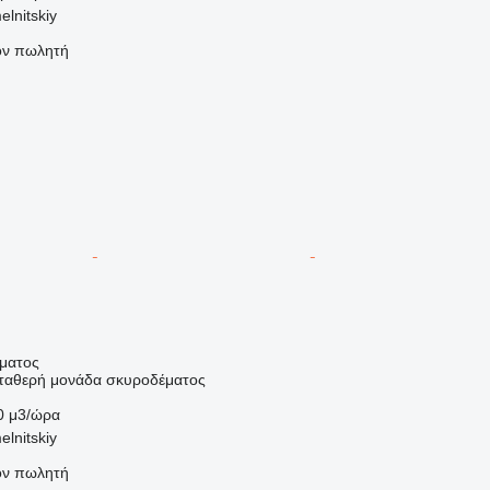
lnitskiy
τον πωλητή
ήματος
σταθερή μονάδα σκυροδέματος
0 μ3/ώρα
lnitskiy
τον πωλητή