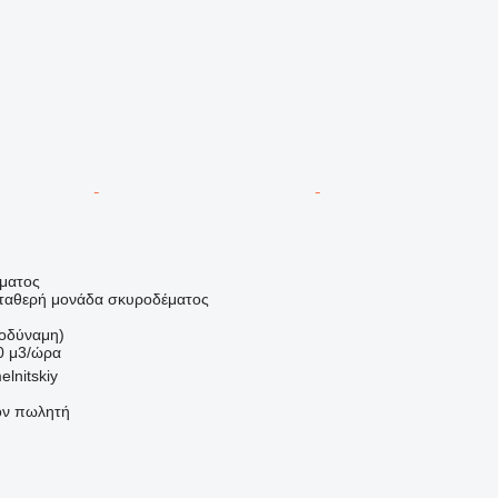
ήματος
σταθερή μονάδα σκυροδέματος
οδύναμη)
0 μ3/ώρα
lnitskiy
τον πωλητή