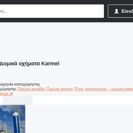
Είσο
Δομικά οχήματα Karmel
ομηνία καταχώρησης
αχώρησης
Πρώτα ακριβές
Πρώτα φτηνές
Έτος παραγωγής - πρώτα καιν
μετρα ⬈