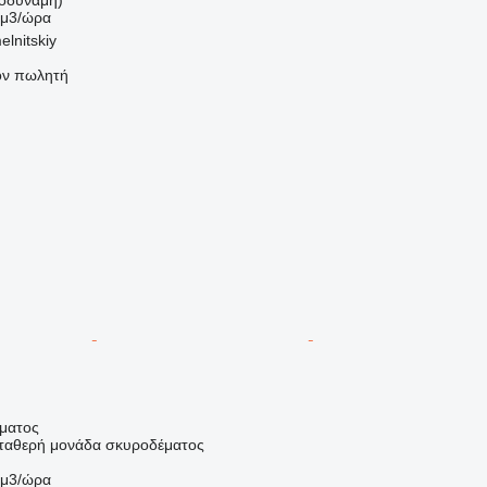
 μ3/ώρα
lnitskiy
τον πωλητή
ήματος
σταθερή μονάδα σκυροδέματος
 μ3/ώρα