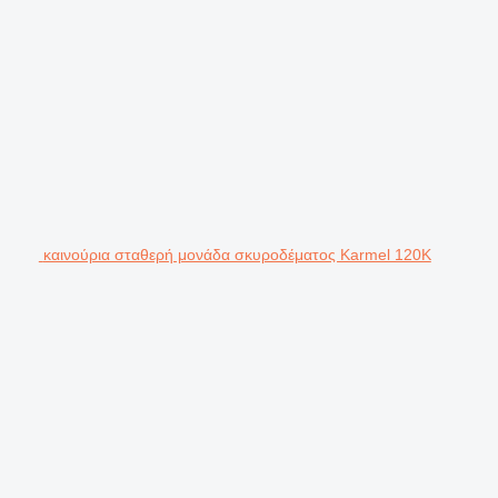
καινούρια σταθερή μονάδα σκυροδέματος Karmel 120K