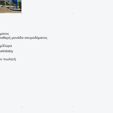
ήματος
σταθερή μονάδα σκυροδέματος
 μ3/ώρα
lnitskiy
τον πωλητή