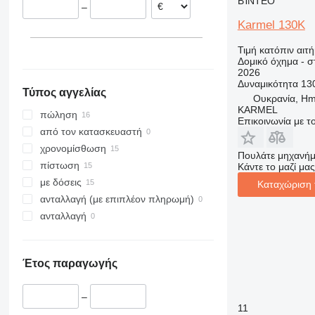
ΒΊΝΤΕΟ
–
313
435S
3394
XS
Karmel 130K
314
436
4069
XZ
315
437
4394
ZL
Τιμή κατόπιν αιτ
Δομικό όχημα - 
316
456
E-series
2026
317
457
Liftlux
Δυναμικότητα
13
Τύπος αγγελίας
318
8008
Pecolift
Ουκρανία, Hme
KARMEL
319
8018
R-series
πώληση
Επικοινωνία με 
320
8025
Toucan
από τον κατασκευαστή
321
8026
χρονομίσθωση
Πουλάτε μηχανήμ
322
8030
πίστωση
Κάντε το μαζί μας
323
8035
με δόσεις
Καταχώριση 
324
CT
ανταλλαγή (με επιπλέον πληρωμή)
325
JS
ανταλλαγή
326
JZ
329
NXT
Έτος παραγωγής
330
S-Series
336
TM
–
340
VMT
11