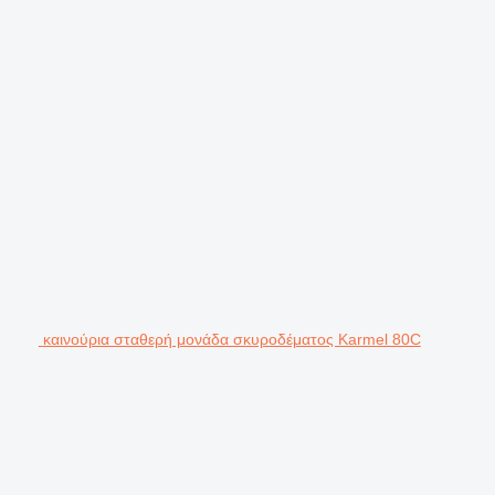
καινούρια σταθερή μονάδα σκυροδέματος Karmel 80C