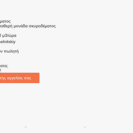
ήματος
σταθερή μονάδα σκυροδέματος
0 μ3/ώρα
lnitskiy
τον πωλητή
ατα;
!
της αγγελίας σας