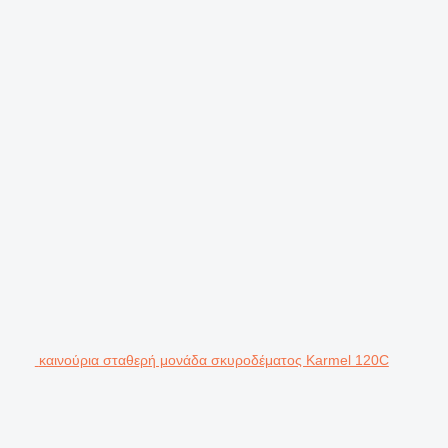
καινούρια σταθερή μονάδα σκυροδέματος Karmel 120C