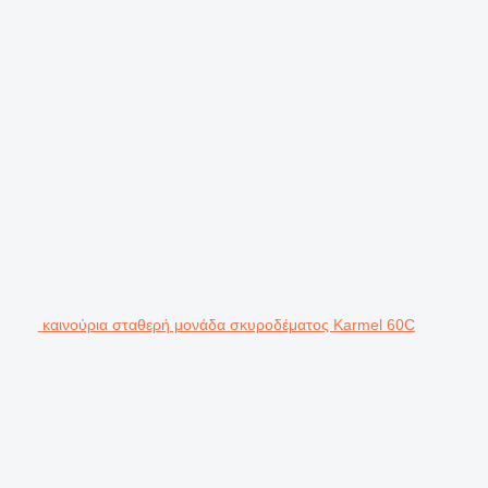
καινούρια σταθερή μονάδα σκυροδέματος Karmel 60C