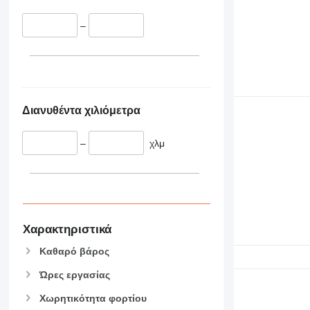
336
TM
–
340
VMT
345
Vibromax
349
350
365
Διανυθέντα χιλιόμετρα
374
390
–
χλμ
395
416
420
424
426
428
Χαρακτηριστικά
430
Καθαρό βάρος
432
Ώρες εργασίας
434
444
Χωρητικότητα φορτίου