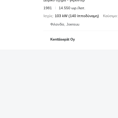
1981
14.550 ωρ./λειτ.
Ισχύς
103 kW (140 ίπποδύναμη)
Καύσιμο
Φιλανδία, Joensuu
Kenttäsepät Oy