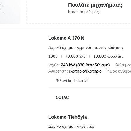
Πουλάτε μηχανήματα;
Κάντε το μαζί μας!
Lokomo A 370 N
Δομικό όχημα - γερανός παντός εδάφους
1985
70.000 χλμ
19.800 ωρ./λειτ.
Ισχύς
243 kW (330 ίπποδύναμη)
Καύσιμο
Ανάρτηση
ελατήριο/ελατήριο
Ύψος ανύψω
Φιλανδία, Helsinki
COTAC
Lokomo Tiehöylä
Δομικό όχημα - γκρέιντερ