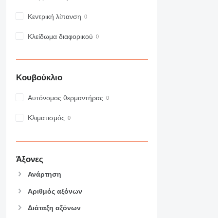
963
966
Κεντρική λίπανση
972
Κλείδωμα διαφορικού
973
980
982
988
Κουβούκλιο
990
992
Αυτόνομος θερμαντήρας
AP
Κλιματισμός
C-series
CB
CS
D series
Άξονες
E-series
Ανάρτηση
F-series
GC
Αριθμός αξόνων
IT
Διάταξη αξόνων
M-series