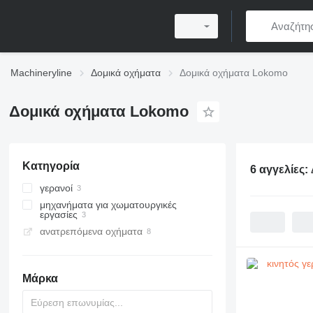
Machineryline
Δομικά οχήματα
Δομικά οχήματα Lokomo
Δομικά οχήματα Lokomo
Κατηγορία
6 αγγελίες:
γερανοί
μηχανήματα για χωματουργικές
κινητοί γερανοί
εργασίες
γερανοί παντός εδάφους
ανατρεπόμενα οχήματα
γκρέιντερ
Μάρκα