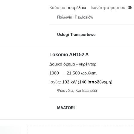
Καύσιμο
πετρέλαιο
Ικανότητα φορτίου
35.
Πολωνία, Pawłosiów
Usługi Transportowe
Lokomo AH152 A
Δομικό όχημα - γκρέιντερ
1980
21.500 ωρ./λειτ.
Ισχύς
103 kW (140 ίπποδύναμη)
Φιλανδία, Kankaanpää
MAATORI