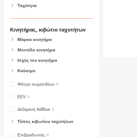
589
Ταχύτητα
826
906
907
Κινητήρας, κιβώτιο ταχυτήτων
908
910
Μάρκα κινητήρα
914
Μοντέλο κινητήρα
918
920
Ισχύς του κινητήρα
924
Καύσιμο
926
928
Φίλτρο σωματιδίων
930
931
EEV
938
Δεξαμενή AdBlue
950
953
Τύπος κιβωτίου ταχυτήτων
955
962
Επιβραδυντής