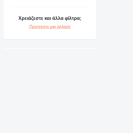
MH
NR
Χρειάζεστε και άλλα φίλτρα;
PM
RM
Προτείνετε μια αλλαγή
Λεπτομέρειες για Lokomo
Τιμές για δομικά οχήματα Lokomo
Lokomo AH 132 C
Έτος: 1981, ώρες εργασίας: 
Lokomo AH152 A
Έτος: 1980, ώρες εργασίας: 