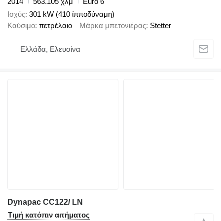
2014
563.105 χλμ
Euro 6
Ισχύς
301 kW (410 ίπποδύναμη)
Καύσιμο
πετρέλαιο
Μάρκα μπετονιέρας
Stetter
Ελλάδα, Ελευσίνα
Dynapac CC122/ LN
Τιμή κατόπιν αιτήματος