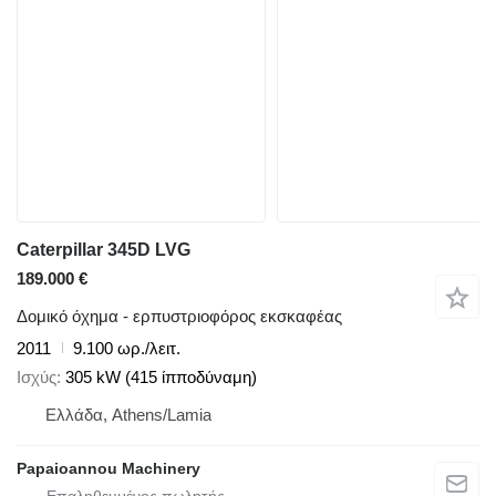
Caterpillar 345D LVG
189.000 €
Δομικό όχημα - ερπυστριοφόρος εκσκαφέας
2011
9.100 ωρ./λειτ.
Ισχύς
305 kW (415 ίπποδύναμη)
Ελλάδα, Athens/Lamia
Papaioannou Machinery