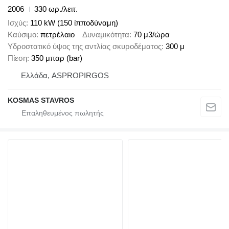
2006
330 ωρ./λειτ.
Ισχύς
110 kW (150 ίπποδύναμη)
Καύσιμο
πετρέλαιο
Δυναμικότητα
70 μ3/ώρα
Υδροστατικό ύψος της αντλίας σκυροδέματος
300 μ
Πίεση
350 μπαρ (bar)
Ελλάδα, ASPROPIRGOS
KOSMAS STAVROS