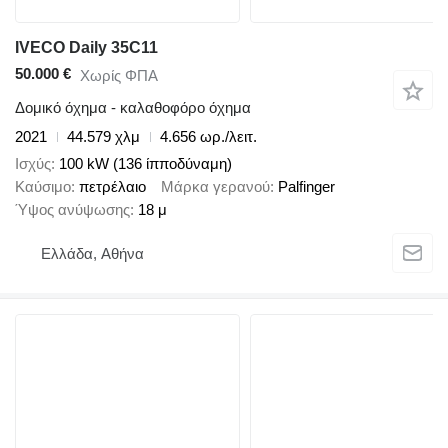
IVECO Daily 35C11
50.000 €
Χωρίς ΦΠΑ
Δομικό όχημα - καλαθοφόρο όχημα
2021
44.579 χλμ
4.656 ωρ./λειτ.
Ισχύς
100 kW (136 ίπποδύναμη)
Καύσιμο
πετρέλαιο
Μάρκα γερανού
Palfinger
Ύψος ανύψωσης
18 μ
Ελλάδα, Αθήνα