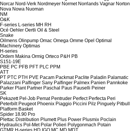
Norcar
Nord-Verk
Nordmeyer
Normet
Norrlands Vagnar
Norton
Nova
Nowa
Nuoman
NM
O&K
F-series
L-series
MH
RH
Océ
Oehler
Oertli
Oil & Steel
Snake
Oilmens
Olinpump
Omac
Omega
Omme
Opel
Optimal
Machinery
Optimas
H-series
Ordem Makina
Ormig
Orteco
P&H
PB
S151-19E
PBE
PC
PFB
PFT
PLC
PPM
ATT
PT
PTC
PTH
PVE
Pacam
Packmat
Paclite
Paladin
Palamatic
Palazzani
Palfinger Sany
Palfinger
Palmex
Panien
Pannkoke
Parker Plant
Partner
Paschal
Paus
Pauselli
Peiner
SK
Pekazett
Pel-Job
Pemat
Pentruder
Perfect
Perfecta
Peri
Peterbilt
Peugeot
Phoenix
Piaggio
Piccini
Pilz
Pinguely
Pitbull
Platform Basket
Spider 18.90 Pro
Plettac Distribution
Plumett
Plus Power
Plusmix
Poclain
Hydraulics
Pol-Met
Polar
Polieri
Polygonmach
Potain
GTMR
H-series
HD
IGO
MC
MD
MDT