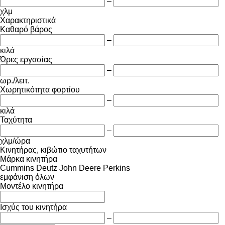
–
χλμ
Χαρακτηριστικά
Καθαρό βάρος
–
κιλά
Ώρες εργασίας
–
ωρ./λειτ.
Χωρητικότητα φορτίου
–
κιλά
Ταχύτητα
–
χλμ/ώρα
Κινητήρας, κιβώτιο ταχυτήτων
Μάρκα κινητήρα
Cummins
Deutz
John Deere
Perkins
εμφάνιση όλων
Μοντέλο κινητήρα
Ισχύς του κινητήρα
–