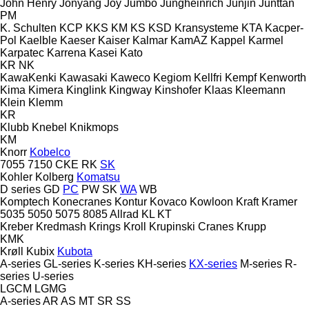
John Henry
Jonyang
Joy
Jumbo
Jungheinrich
Junjin
Junttan
PM
K. Schulten
KCP
KKS
KM
KS
KSD Kransysteme
KTA
Kacper-
Pol
Kaelble
Kaeser
Kaiser
Kalmar
KamAZ
Kappel
Karmel
Karpatec
Karrena
Kasei
Kato
KR
NK
KawaKenki
Kawasaki
Kaweco
Kegiom
Kellfri
Kempf
Kenworth
Kima
Kimera
Kinglink
Kingway
Kinshofer
Klaas
Kleemann
Klein
Klemm
KR
Klubb
Knebel
Knikmops
KM
Knorr
Kobelco
7055
7150
CKE
RK
SK
Kohler
Kolberg
Komatsu
D series
GD
PC
PW
SK
WA
WB
Komptech
Konecranes
Kontur
Kovaco
Kowloon
Kraft
Kramer
5035
5050
5075
8085
Allrad
KL
KT
Kreber
Kredmash
Krings
Kroll
Krupinski Cranes
Krupp
KMK
Krøll
Kubix
Kubota
A-series
GL-series
K-series
KH-series
KX-series
M-series
R-
series
U-series
LGCM
LGMG
A-series
AR
AS
MT
SR
SS