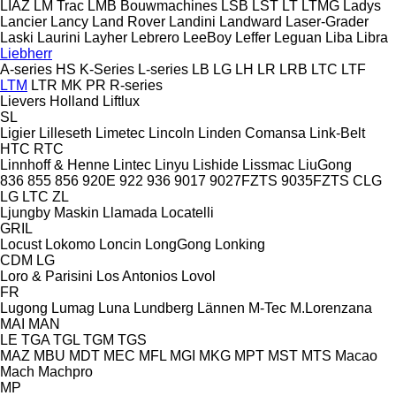
LIAZ
LM Trac
LMB Bouwmachines
LSB
LST
LT
LTMG
Ladys
Lancier
Lancy
Land Rover
Landini
Landward
Laser-Grader
Laski
Laurini
Layher
Lebrero
LeeBoy
Leffer
Leguan
Liba
Libra
Liebherr
A-series
HS
K-Series
L-series
LB
LG
LH
LR
LRB
LTC
LTF
LTM
LTR
MK
PR
R-series
Lievers Holland
Liftlux
SL
Ligier
Lilleseth
Limetec
Lincoln
Linden Comansa
Link-Belt
HTC
RTC
Linnhoff & Henne
Lintec
Linyu
Lishide
Lissmac
LiuGong
836
855
856
920E
922
936
9017
9027FZTS
9035FZTS
CLG
LG
LTC
ZL
Ljungby Maskin
Llamada
Locatelli
GRIL
Locust
Lokomo
Loncin
LongGong
Lonking
CDM
LG
Loro & Parisini
Los Antonios
Lovol
FR
Lugong
Lumag
Luna
Lundberg
Lännen
M-Tec
M.Lorenzana
MAI
MAN
LE
TGA
TGL
TGM
TGS
MAZ
MBU
MDT
MEC
MFL
MGI
MKG
MPT
MST
MTS
Macao
Mach
Machpro
MP