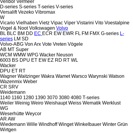
Veribor
Vermeer
D-series
S-series
T-series
V-series
Versalift
Vezeko
Vibromax
W
Vicario
Vielhaben
Vietz
Vipac
Viper
Vistarini
Vito
Voestalpine
Vogel & Noot
Volkswagen
Volvo
BL
BLC
BM
DD
EC
ECR
EW
EWR
FL
FM
FMX
G-series
L-
series
LM
SD
Volvo-ABG
Von Arx
Vote
Vreten
Vögele
AB
MT
Super
WCM
WMW
WPG
Wacker Neuson
6003
BS
DPU
ET
EW
EZ
RD
RT
WL
Wacker
DPU
ET
RT
Wagner
Waitzinger
Wakra
Wamet
Warsco
Warynski
Watson
Wazenmix
Weber
CR
SRV
Weidemann
1140
1160
1280
1390
3070
3080
4080
T-series
Weiler
Weinig
Weiro
Weishaupt
Weiss
Wematik
Werklust
WG
Weserhütte
Weycor
AR
AW
Wiedemann
Wille
Windhoff
Winget
Winkelbauer
Winter Grün
Wirtgen