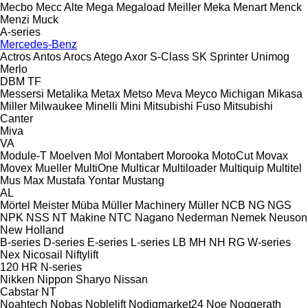
Mecbo
Mecc Alte
Mega
Megaload
Meiller
Meka
Menart
Menck
Menzi Muck
A-series
Mercedes-Benz
Actros
Antos
Arocs
Atego
Axor
S-Class
SK
Sprinter
Unimog
Merlo
DBM
TF
Messersi
Metalika
Metax
Metso
Meva
Meyco
Michigan
Mikasa
Miller
Milwaukee
Minelli
Mini
Mitsubishi Fuso
Mitsubishi
Canter
Miva
VA
Module-T
Moelven
Mol
Montabert
Morooka
MotoCut
Movax
Movex
Mueller
MultiOne
Multicar
Multiloader
Multiquip
Multitel
Mus Max
Mustafa Yontar
Mustang
AL
Mörtel Meister
Müba
Müller Machinery
Müller
NCB
NG
NGS
NPK
NSS
NT Makine
NTC
Nagano
Nederman
Nemek
Neuson
New Holland
B-series
D-series
E-series
L-series
LB
MH
NH
RG
W-series
Nex
Nicosail
Niftylift
120
HR
N-series
Nikken
Nippon Sharyo
Nissan
Cabstar
NT
Noahtech
Nobas
Noblelift
Nodigmarket24
Noe
Noggerath