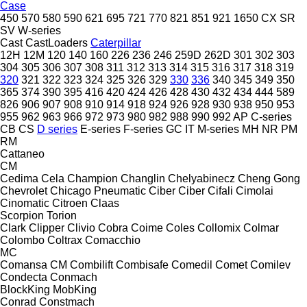
Case
450
570
580
590
621
695
721
770
821
851
921
1650
CX
SR
SV
W-series
Cast
CastLoaders
Caterpillar
12H
12M
120
140
160
226
236
246
259D
262D
301
302
303
304
305
306
307
308
311
312
313
314
315
316
317
318
319
320
321
322
323
324
325
326
329
330
336
340
345
349
350
365
374
390
395
416
420
424
426
428
430
432
434
444
589
826
906
907
908
910
914
918
924
926
928
930
938
950
953
955
962
963
966
972
973
980
982
988
990
992
AP
C-series
CB
CS
D series
E-series
F-series
GC
IT
M-series
MH
NR
PM
RM
Cattaneo
CM
Cedima
Cela
Champion
Changlin
Chelyabinecz
Cheng Gong
Chevrolet
Chicago Pneumatic
Ciber
Ciber
Cifali
Cimolai
Cinomatic
Citroen
Claas
Scorpion
Torion
Clark
Clipper
Clivio
Cobra
Coime
Coles
Collomix
Colmar
Colombo
Coltrax
Comacchio
MC
Comansa CM
Combilift
Combisafe
Comedil
Comet
Comilev
Condecta
Conmach
BlockKing
MobKing
Conrad
Constmach