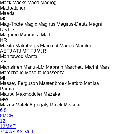
Mack
Macks
Maco
Madrog
Madpatcher
Maeda
MC
Mag-Trade
Magic
Magirus
Magirus-Deutz
Magni
DS
ES
Magnum
Mahindra
Mait
HR
Makita
Malmbergs
Mammut
Mando
Manitou
AETJ
ATJ
MT
TJ
VJR
Manitowoc
Mantall
XE
Mantsinen
Manut-LM
Maprein
Marchetti
Marini
Mars
Maréchalle
Masalta
Massenza
MI
Massey Ferguson
Mastenbroek
Matbro
Matilsa
Parma
Maupu
Maxmoduler
Mazaka
MW
Mazda
Małek Agregaty
Małek
Mecalac
6
8
8MCR
12
12MXT
714
AS
AX
MCL