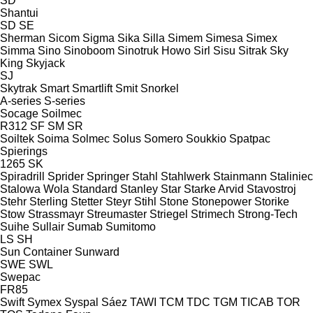
SD
Shantui
SD
SE
Sherman
Sicom
Sigma
Sika
Silla
Simem
Simesa
Simex
Simma
Sino
Sinoboom
Sinotruk Howo
Sirl
Sisu
Sitrak
Sky
King
Skyjack
SJ
Skytrak
Smart
Smartlift
Smit
Snorkel
A-series
S-series
Socage
Soilmec
R312
SF
SM
SR
Soiltek
Soima
Solmec
Solus
Somero
Soukkio
Spatpac
Spierings
1265
SK
Spiradrill
Sprider
Springer
Stahl
Stahlwerk
Stainmann
Staliniec
Stalowa Wola
Standard
Stanley
Star
Starke Arvid
Stavostroj
Stehr
Sterling
Stetter
Steyr
Stihl
Stone
Stonepower
Storike
Stow
Strassmayr
Streumaster
Striegel
Strimech
Strong-Tech
Suihe
Sullair
Sumab
Sumitomo
LS
SH
Sun Container
Sunward
SWE
SWL
Swepac
FR85
Swift
Symex
Syspal
Sáez
TAWI
TCM
TDC
TGM
TICAB
TOR