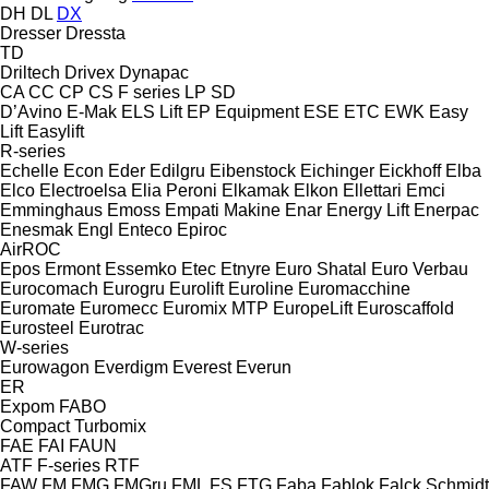
DH
DL
DX
Dresser
Dressta
TD
Driltech
Drivex
Dynapac
CA
CC
CP
CS
F series
LP
SD
D’Avino
E-Mak
ELS Lift
EP Equipment
ESE
ETC
EWK
Easy
Lift
Easylift
R-series
Echelle
Econ
Eder
Edilgru
Eibenstock
Eichinger
Eickhoff
Elba
Elco
Electroelsa
Elia Peroni
Elkamak
Elkon
Ellettari
Emci
Emminghaus
Emoss
Empati Makine
Enar
Energy Lift
Enerpac
Enesmak
Engl
Enteco
Epiroc
AirROC
Epos
Ermont
Essemko
Etec
Etnyre
Euro Shatal
Euro Verbau
Eurocomach
Eurogru
Eurolift
Euroline
Euromacchine
Euromate
Euromecc
Euromix MTP
EuropeLift
Euroscaffold
Eurosteel
Eurotrac
W-series
Eurowagon
Everdigm
Everest
Everun
ER
Expom
FABO
Compact
Turbomix
FAE
FAI
FAUN
ATF
F-series
RTF
FAW
FM
FMG
FMGru
FML
FS
FTG
Faba
Fablok
Falck Schmidt