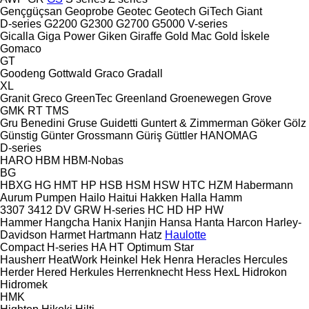
Gençgüçsan
Geoprobe
Geotec
Geotech
GiTech
Giant
D-series
G2200
G2300
G2700
G5000
V-series
Gicalla
Giga Power
Giken
Giraffe
Gold Mac
Gold İskele
Gomaco
GT
Goodeng
Gottwald
Graco
Gradall
XL
Granit
Greco
GreenTec
Greenland
Groenewegen
Grove
GMK
RT
TMS
Gru Benedini
Gruse
Guidetti
Guntert & Zimmerman
Göker
Gölz
Günstig
Günter Grossmann
Güriş
Güttler
HANOMAG
D-series
HARO
HBM
HBM-Nobas
BG
HBXG
HG
HMT
HP
HSB
HSM
HSW
HTC
HZM
Habermann
Aurum Pumpen
Hailo
Haitui
Hakken
Halla
Hamm
3307
3412
DV
GRW
H-series
HC
HD
HP
HW
Hammer
Hangcha
Hanix
Hanjin
Hansa
Hanta
Harcon
Harley-
Davidson
Harmet
Hartmann
Hatz
Haulotte
Compact
H-series
HA
HT
Optimum
Star
Hausherr
HeatWork
Heinkel
Hek
Henra
Heracles
Hercules
Herder
Hered
Herkules
Herrenknecht
Hess
HexL
Hidrokon
Hidromek
HMK