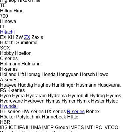
Hightop
Hikoki
Hilti
TE
Hilton
Hino
700
Hinowa
LL
Hitachi
EX
KH
ZW
ZX
Zaxis
Hitachi-Sumitomo
SCX
Hobby
Hoeflon
C-series
Hoffmann
Hofmann
H-series
Holland Lift
Homag
Honda
Hongyuan
Horsch
Howo
A-series
Huayee
Huddig
Hughes
Hunklinger
Husmann
Husqvarna
FS
K-series
Hyco
Hydra
Hydraram
Hydrema
Hydrobull
Hydrog
Hydros
Hydrovane
Hydroven
Hymas
Hymer
Hymix
Hyster
Hytec
Hyundai
HL-series
HW-series
HX-series
R-series
Robex
Höcker Polytechnik
Hünnebeck
Hütte
HBR
IBS
ICE
IFA
IHI
IMA
IMER Group
IMPES
IMT
IPC
IVECO