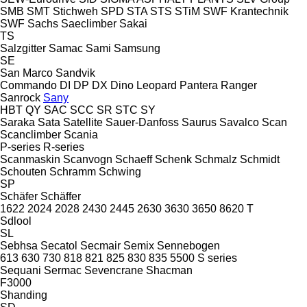
SMB
SMT Stichweh
SPD
STA
STS
STiM
SWF Krantechnik
SWF
Sachs
Saeclimber
Sakai
TS
Salzgitter
Samac
Sami
Samsung
SE
San Marco
Sandvik
Commando
DI
DP
DX
Dino
Leopard
Pantera
Ranger
Sanrock
Sany
HBT
QY
SAC
SCC
SR
STC
SY
Saraka
Sata
Satellite
Sauer-Danfoss
Saurus
Savalco
Scan
Scanclimber
Scania
P-series
R-series
Scanmaskin
Scanvogn
Schaeff
Schenk
Schmalz
Schmidt
Schouten
Schramm
Schwing
SP
Schäfer
Schäffer
1622
2024
2028
2430
2445
2630
3630
3650
8620 T
Sdlool
SL
Sebhsa
Secatol
Secmair
Semix
Sennebogen
613
630
730
818
821
825
830
835
5500
S series
Sequani
Sermac
Sevencrane
Shacman
F3000
Shanding