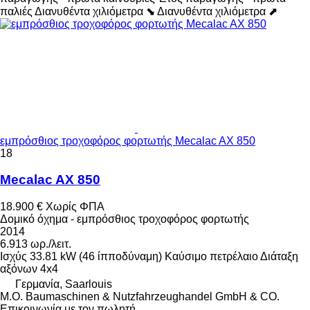
παλιές
Διανυθέντα χιλιόμετρα ⬊
Διανυθέντα χιλιόμετρα ⬈
εμπρόσθιος τροχοφόρος φορτωτής Mecalac AX 850
18
Mecalac AX 850
18.900 €
Χωρίς ΦΠΑ
Δομικό όχημα - εμπρόσθιος τροχοφόρος φορτωτής
2014
6.913 ωρ./λειτ.
Ισχύς
33.81 kW (46 ίπποδύναμη)
Καύσιμο
πετρέλαιο
Διάταξη
αξόνων
4x4
Γερμανία, Saarlouis
M.O. Baumaschinen & Nutzfahrzeughandel GmbH & CO.
Επικοινωνία με τον πωλητή