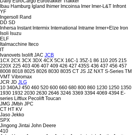
Daily
EuroCargo
Eurotrakker
Trakker
Ibau Hamburg
Igland
Ihimer
Imcoinsa
Imer
Imer-L&T
Infront
YF
Ingersoll Rand
DD
SD
Inhersa
Instant
Intermix
International
Intrame
Irmer+Elze
Iron
Isoli
Isuzu
ELF
Italmacchine
Iteco
IT
Ivanovets
Ixolift
JAC
JCB
1CX
2CX
3CX
3DX
4CX
5CX
16C-1
35Z-1
86
110
205
215
220X
225
403
406
407
409
426
427
435S
436
437
456
457
8008
8018
8025
8026
8030
8035
CT
JS
JZ
NXT
S-Series
TM
VMT
Vibromax
JCR
JD
JLG
10
340AJ
450
460
520
600
660
680
800
860
1230
1250
1350
1930
1932
2030
2630
2646
3246
3369
3394
4069
4394
E-
series
Liftlux
Pecolift
Toucan
JMG
JMbh
JPC
CT
HT
KV
Jaso
Jekko
SPX
Jingong
Jintai
John Deere
410