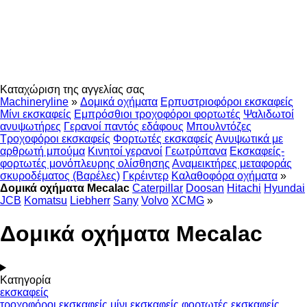
Καταχώριση της αγγελίας σας
Machineryline
»
Δομικά οχήματα
Ερπυστριοφόροι εκσκαφείς
Μίνι εκσκαφείς
Εμπρόσθιοι τροχοφόροι φορτωτές
Ψαλιδωτοί
ανυψωτήρες
Γερανοί παντός εδάφους
Μπουλντόζες
Τροχοφόροι εκσκαφείς
Φορτωτές εκσκαφείς
Ανυψωτικά με
αρθρωτή μπούμα
Κινητοί γερανοί
Γεωτρύπανα
Εκσκαφείς-
φορτωτές μονόπλευρης ολίσθησης
Αναμεικτήρες μεταφοράς
σκυροδέματος (Βαρέλες)
Γκρέιντερ
Καλαθοφόρα οχήματα
»
Δομικά οχήματα Mecalac
Caterpillar
Doosan
Hitachi
Hyundai
JCB
Komatsu
Liebherr
Sany
Volvo
XCMG
»
Δομικά οχήματα Mecalac
Κατηγορία
εκσκαφείς
τροχοφόροι εκσκαφείς
μίνι εκσκαφείς
φορτωτές εκσκαφείς