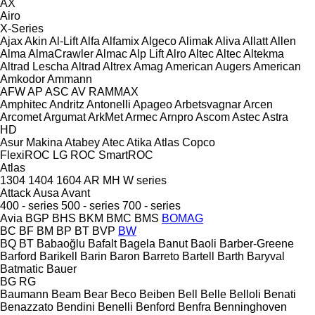
AX
Airo
X-Series
Ajax
Akin
Al-Lift
Alfa
Alfamix
Algeco
Alimak
Aliva
Allatt
Allen
Alma
AlmaCrawler
Almac
Alp Lift
Alro
Altec
Altec
Altekma
Altrad Lescha
Altrad
Altrex
Amag
American Augers
American
Amkodor
Ammann
AFW
AP
ASC
AV
RAMMAX
Amphitec
Andritz
Antonelli
Apageo
Arbetsvagnar
Arcen
Arcomet
Argumat
ArkMet
Armec
Arnpro
Ascom
Astec
Astra
HD
Asur Makina
Atabey
Atec
Atika
Atlas Copco
FlexiROC
LG
ROC
SmartROC
Atlas
1304
1404
1604
AR
MH
W series
Attack
Ausa
Avant
400 - series
500 - series
700 - series
Avia
BGP
BHS
BKM
BMC
BMS
BOMAG
BC
BF
BM
BP
BT
BVP
BW
BQ
BT
Babaoğlu
Bafalt
Bagela
Banut
Baoli
Barber-Greene
Barford
Barikell
Barin
Baron
Barreto
Bartell
Barth
Baryval
Batmatic
Bauer
BG
RG
Baumann
Beam
Bear
Beco
Beiben
Bell
Belle
Belloli
Benati
Benazzato
Bendini
Benelli
Benford
Benfra
Benninghoven