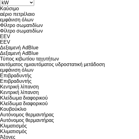
Καύσιμο
αέριο
πετρέλαιο
εμφάνιση όλων
Φίλτρο σωματιδίων
Φίλτρο σωματιδίων
EEV
EEV
Δεξαμενή AdBlue
Δεξαμενή AdBlue
Τύπος κιβωτίου ταχυτήτων
αυτόματος
ημιαυτόματος
υδροστατική μετάδοση
εμφάνιση όλων
Επιβραδυντής
Επιβραδυντής
Κεντρική λίπανση
Κεντρική λίπανση
Κλείδωμα διαφορικού
Κλείδωμα διαφορικού
Κουβούκλιο
Αυτόνομος θερμαντήρας
Αυτόνομος θερμαντήρας
Κλιματισμός
Κλιματισμός
Άξονες