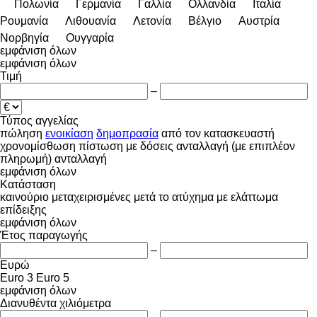
Πολωνία
Γερμανία
Γαλλία
Ολλανδία
Ιταλία
Ρουμανία
Λιθουανία
Λετονία
Βέλγιο
Αυστρία
Νορβηγία
Ουγγαρία
εμφάνιση όλων
εμφάνιση όλων
Τιμή
–
Τύπος αγγελίας
πώληση
ενοικίαση
δημοπρασία
από τον κατασκευαστή
χρονομίσθωση
πίστωση
με δόσεις
ανταλλαγή (με επιπλέον
πληρωμή)
ανταλλαγή
εμφάνιση όλων
Κατάσταση
καινούριο
μεταχειρισμένες
μετά το ατύχημα
με ελάττωμα
επίδειξης
εμφάνιση όλων
Έτος παραγωγής
–
Ευρώ
Euro 3
Euro 5
εμφάνιση όλων
Διανυθέντα χιλιόμετρα