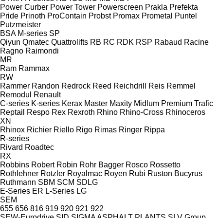
Power Curber
Power Tower
Powerscreen
Prakla
Prefekta
Pride
Prinoth
ProContain
Probst
Promax
Prometal
Puntel
Putzmeister
BSA
M-series
SP
Qiyun
Qmatec
Quattrolifts
RB
RC
RDK
RSP
Rabaud
Racine
Ragno
Raimondi
MR
Ram
Rammax
RW
Rammer
Randon
Redrock
Reed
Reichdrill
Reis
Remmel
Remodul
Renault
C-series
K-series
Kerax
Master
Maxity
Midlum
Premium
Trafic
Reptail
Respo
Rex
Rexroth
Rhino
Rhino-Cross
Rhinoceros
XN
Rhinox
Richier
Riello
Rigo
Rimas
Ringer
Rippa
R-series
Rivard
Roadtec
RX
Robbins
Robert
Robin
Rohr Bagger
Rosco
Rossetto
Rothlehner
Rotzler
Royalmac
Royen
Rubi
Ruston Bucyrus
Ruthmann
SBM
SCM
SDLG
E-Series
ER
L-Series
LG
SEM
655
656
816
919
920
921
922
SEW-Eurodrive
SID
SIGMA ASPHALT PLANTS
SLV Group