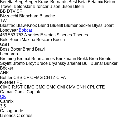
Beretta
Berg
Berger Kraus
Bernards
Best
Beta
Betamix
Beton
Trowel
Betonstar
Bironcar
Bison
Bison
Bitelli
BB
DTV
SF
Bizzocchi
Blanchard
Blanche
TW
Blastrac
Blaw-Knox
Blend
Bluelift
Blumenbecker
Blyss
Boart
Longyear
Bobcat
463
553
753
A series
E series
S series
T series
Boki
Boom Makina
Boscaro
Bosch
GSH
Boss
Boxer
Brand
Bravi
Leonardo
Breining
Bremat
Brian James
Brinkmann
Brokk
Bron
Bronto
Skylift
Bronto
Broyt
Bruce
Bryansky arsenal
Bull
Bumar
Bunker
Böcker
AHK
Böhler
CBS
CF
CFMG
CHTZ
CIFA
K-series
PC
CIMC RJST
CIMC
CMC
CMC
CMI
CMV
CNH
CPL
CTE
Camac
Camc
Captok
CK
Carmix
3.5
Casagrande
B-series
C-series