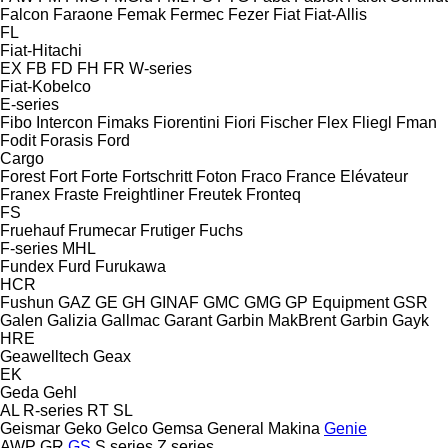
Falcon
Faraone
Femak
Fermec
Fezer
Fiat
Fiat-Allis
FL
Fiat-Hitachi
EX
FB
FD
FH
FR
W-series
Fiat-Kobelco
E-series
Fibo Intercon
Fimaks
Fiorentini
Fiori
Fischer
Flex
Fliegl
Fman
Fodit
Forasis
Ford
Cargo
Forest
Fort
Forte
Fortschritt
Foton
Fraco
France Elévateur
Franex
Fraste
Freightliner
Freutek
Fronteq
FS
Fruehauf
Frumecar
Frutiger
Fuchs
F-series
MHL
Fundex
Furd
Furukawa
HCR
Fushun
GAZ
GE
GH
GINAF
GMC
GMG
GP Equipment
GSR
Galen
Galizia
Gallmac
Garant
Garbin MakBrent
Garbin
Gayk
HRE
Geawelltech
Geax
EK
Geda
Gehl
AL
R-series
RT
SL
Geismar
Geko
Gelco
Gemsa
General Makina
Genie
AWP
GR
GS
S series
Z series