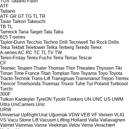
TOS
Tadano Faun
ATF
Tadano
ATF
GR
GT
TG
TL
TR
Taian
Taikon
Takeuchi
TB
TL
Tamrock
Tana
Target
Tata
Tatra
815
T-series
Taylor-Dunn
Tecchio
Techno Drill
Tecniwell
Tei Rock Drills
Teka
Tekfalt
Teletower
Telka
Terberg
Teredo
Terex
A-series
AC
RC
TC
TL
TV
TW
Terex-Finlay
Terex-Fuchs
Terra
Terrax
Tescar
CF
Tesmec
Teupen
Thaler
Thomas
Thor
Thwaites
Thyssen
Tiki
Timan
Time France
Titan
Tomplan
Toro
Toyama
Toyo
Toyota
Tracto-Technik
Trans-Lift
Transgruas
Transmanut
Trejon
Tremix
Trencor
Trivelsonda
Truemax
Truxor
Tuhe
Tur Poland
Turbosol
Turchi
300F
Tutkun Kardeşler
TyreON
Tyrolit
Tünkers
UN
UNC
US
UWM
Ultra
UniCarriers
Unic
URW
Universal
UpRight
Ural
Uğurmak
VDW
VEB
VF Venieri
VLIG
VS
Vacu Stone Lift
Vacuum Lifting Holland
Valla
Vallavagnen
Valmet
Vammas
Vanse
Veekmas
Velox
Vema
Verachtert