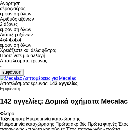
Ανάρτηση
αέρος/αέρος
εμφάνιση όλων
Αριθμός αξόνων
2 άξονες
εμφάνιση όλων
Διάταξη αξόνων
4x4
4x4x4
εμφάνιση όλων
Χρειάζεστε και άλλα φίλτρα;
Προτείνετε μια αλλαγή
Αποτελέσματα έρευνας:
-
εμφάνιση
Λεπτομέρειες για Mecalac
Αποτελέσματα έρευνας:
142 αγγελίες
Εμφάνιση
142 αγγελίες:
Δομικά οχήματα Mecalac
Φίλτρο
Ταξινόμηση
:
Ημερομηνία καταχώρησης
Ημερομηνία καταχώρησης
Πρώτα ακριβές
Πρώτα φτηνές
Έτος
παραγωγής - πρώτα καινούριες
Έτος παραγωγής - πρώτα