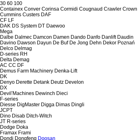
30
60
100
Containex
Conver
Corinsa
Cormidi
Cougnaud
Crawler
Crown
Cummins
Custers
DAF
CF
LF
DAK
DS System
DT
Daewoo
Mega
Dalbe
Dalmec
Damcon
Damen
Dando
Danfo
Danlift
Daudin
Davino
Dawson
Dayun
De Buf
De Jong
Dehn
Dekor Poznań
Delco
Delmag
D-series
RH
Delta
Demag
AC
CC
DF
Demus Farm Machinery
Denka-Lift
DK
Denyo
Derette
Detank
Deutz
Develon
DX
Devil'Machines
Dewinch
Dieci
F-series
Diesse
DigMaster
Digga
Dimas
Dingli
JCPT
Dino
Disab
Ditch-Witch
JT
R-series
Dodge
Doka
Framax
Frami
Dondi
Dongfeng
Doosan