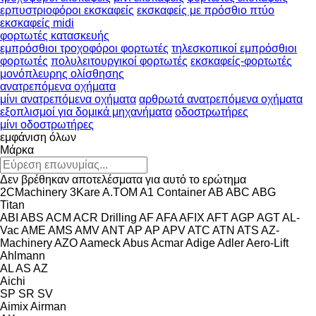
ερπυστριοφόροι εκσκαφείς
εκσκαφείς με πρόσθιο πτύο
εκσκαφείς midi
φορτωτές κατασκευής
εμπρόσθιοι τροχοφόροι φορτωτές
τηλεσκοπικοί εμπρόσθιοι
φορτωτές
πολυλειτουργικοί φορτωτές
εκσκαφείς-φορτωτές
μονόπλευρης ολίσθησης
ανατρεπόμενα οχήματα
μίνι ανατρεπόμενα οχήματα
αρθρωτά ανατρεπόμενα οχήματα
εξοπλισμοί για δομικά μηχανήματα
οδοστρωτήρες
μίνι οδοστρωτήρες
εμφάνιση όλων
Μάρκα
Δεν βρέθηκαν αποτελέσματα για αυτό το ερώτημα
2CMachinery
3Kare
A.TOM
A1 Container
AB
ABC
ABG
Titan
ABI
ABS
ACM
ACR Drilling
AF
AFA
AFIX
AFT
AGP
AGT
AL-
Vac
AME
AMS
AMV
ANT
AP
AP
APV
ATC
ATN
ATS
AZ-
Machinery
AZO
Aameck
Abus
Acmar
Adige
Adler
Aero-Lift
Ahlmann
AL
AS
AZ
Aichi
SP
SR
SV
Aimix
Airman