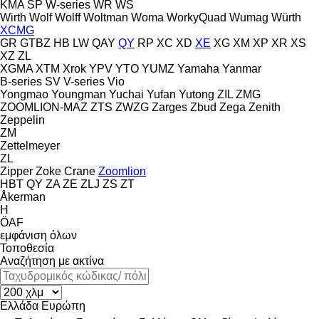
KMA
SP
W-series
WR
WS
Wirth
Wolf
Wolff
Woltman
Woma
WorkyQuad
Wumag
Würth
XCMG
GR
GTBZ
HB
LW
QAY
QY
RP
XC
XD
XE
XG
XM
XP
XR
XS
XZ
ZL
XGMA
XTM
Xrok
YPV
YTO
YUMZ
Yamaha
Yanmar
B-series
SV
V-series
Vio
Yongmao
Youngman
Yuchai
Yufan
Yutong
ZIL
ZMG
ZOOMLION-MAZ
ZTS
ZWZG
Zarges
Zbud
Zega
Zenith
Zeppelin
ZM
Zettelmeyer
ZL
Zipper
Zoke Crane
Zoomlion
HBT
QY
ZA
ZE
ZLJ
ZS
ZT
Åkerman
H
ÖAF
εμφάνιση όλων
Τοποθεσία
Αναζήτηση με ακτίνα
Ελλάδα
Ευρώπη