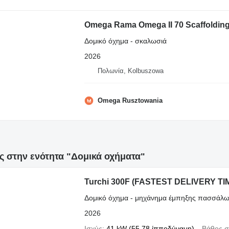
Omega Rama Omega II 70 Scaffolding,
Δομικό όχημα - σκαλωσιά
2026
Πολωνία, Kolbuszowa
Omega Rusztowania
ς στην ενότητα "Δομικά οχήματα"
Turchi 300F (FASTEST DELIVERY TI
Δομικό όχημα - μηχάνημα έμπηξης πασσάλ
2026
Ισχύς
41 kW (55.78 ίπποδύναμη)
Βάθος σ