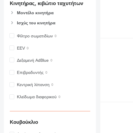
Κινητήρας, κιβώτιο ταχυτήτων
907
908
Μοντέλο κινητήρα
910
Ισχύς του κινητήρα
914
918
Φίλτρο σωματιδίων
920
924
EEV
926
928
Δεξαμενή AdBlue
930
Επιβραδυντής
931
938
Κεντρική λίπανση
950
953
Κλείδωμα διαφορικού
955
962
963
Κουβούκλιο
966
972