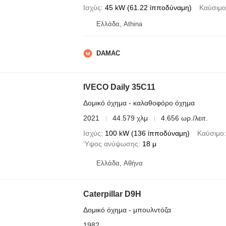
Ισχύς
45 kW (61.22 ίπποδύναμη)
Καύσιμο
Ελλάδα, Athina
DAMAC
IVECO Daily 35C11
Δομικό όχημα - καλαθοφόρο όχημα
2021
44.579 χλμ
4.656 ωρ./λειτ.
Ισχύς
100 kW (136 ίπποδύναμη)
Καύσιμο
Ύψος ανύψωσης
18 μ
Ελλάδα, Αθήνα
Caterpillar D9H
Δομικό όχημα - μπουλντόζα
1982