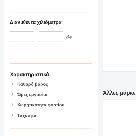
345
Vibromax
349
350
Διανυθέντα χιλιόμετρα
365
374
–
χλμ
390
395
416
420
424
426
Χαρακτηριστικά
428
Καθαρό βάρος
430
Άλλες μάρκε
Ώρες εργασίας
432
434
Χωρητικότητα φορτίου
444
Ταχύτητα
589
826
906