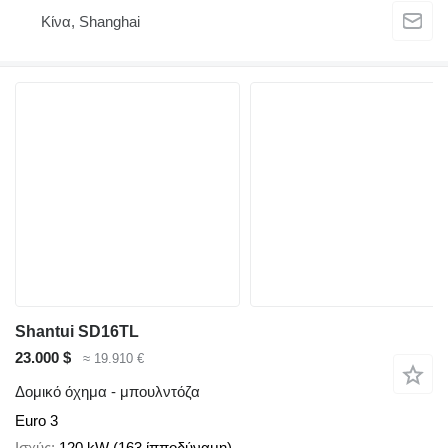
Κίνα, Shanghai
Shantui SD16TL
23.000 $
≈ 19.910 €
Δομικό όχημα - μπουλντόζα
Euro 3
Ισχύς
120 kW (163 ίπποδύναμη)