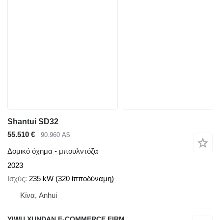
Shantui SD32
55.510 €
90.960 A$
Δομικό όχημα - μπουλντόζα
2023
Ισχύς
235 kW (320 ίπποδύναμη)
Κίνα, Anhui
YIWU XUNDAN E-COMMERCE FIRM