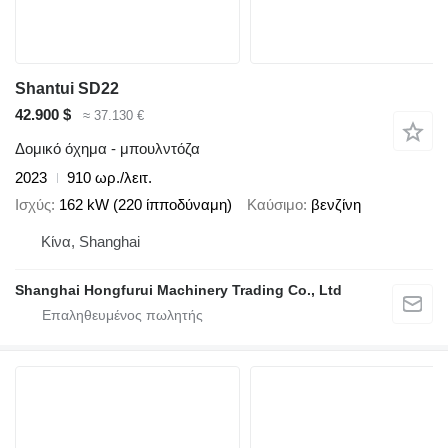
Shantui SD22
42.900 $
≈ 37.130 €
Δομικό όχημα - μπουλντόζα
2023
910 ωρ./λειτ.
Ισχύς
162 kW (220 ίπποδύναμη)
Καύσιμο
βενζίνη
Κίνα, Shanghai
Shanghai Hongfurui Machinery Trading Co., Ltd