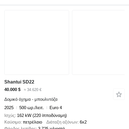
Shantui SD22
40.000 $
≈ 34.620 €
Δομικό όχημα - μπουλντόζα
2025
500 ωρ./λειτ.
Euro 4
Ισχύς
162 kW (220 ίπποδύναμη)
Καύσιμο
πετρέλαιο
Διάταξη αξόνων
6x2
Φάρδος λεπίδας
3.725 χιλιοστό