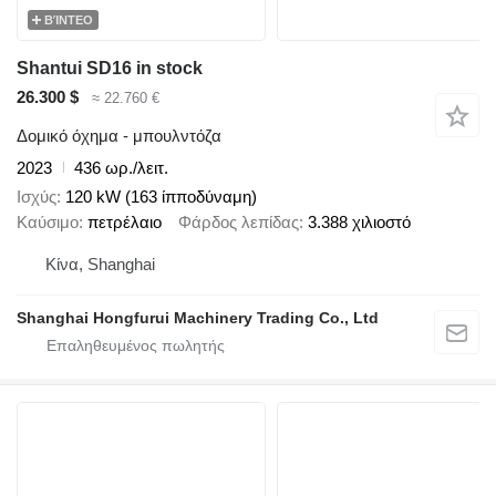
ΒΊΝΤΕΟ
Shantui SD16 in stock
26.300 $
≈ 22.760 €
Δομικό όχημα - μπουλντόζα
2023
436 ωρ./λειτ.
Ισχύς
120 kW (163 ίπποδύναμη)
Καύσιμο
πετρέλαιο
Φάρδος λεπίδας
3.388 χιλιοστό
Κίνα, Shanghai
Shanghai Hongfurui Machinery Trading Co., Ltd