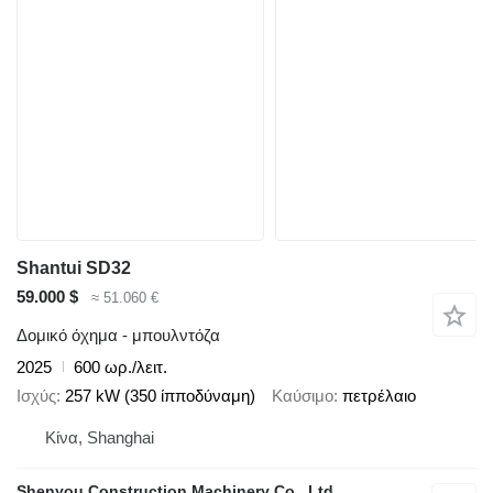
Shantui SD32
59.000 $
≈ 51.060 €
Δομικό όχημα - μπουλντόζα
2025
600 ωρ./λειτ.
Ισχύς
257 kW (350 ίπποδύναμη)
Καύσιμο
πετρέλαιο
Κίνα, Shanghai
Shenyou Construction Machinery Co., Ltd