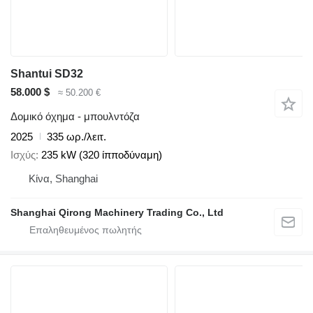
Shantui SD32
58.000 $
≈ 50.200 €
Δομικό όχημα - μπουλντόζα
2025
335 ωρ./λειτ.
Ισχύς
235 kW (320 ίπποδύναμη)
Κίνα, Shanghai
Shanghai Qirong Machinery Trading Co., Ltd