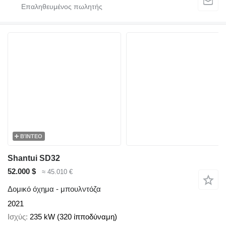
ΒΊΝΤΕΟ
Shantui SD32
52.000 $
≈ 45.010 €
Δομικό όχημα - μπουλντόζα
2021
Ισχύς
235 kW (320 ίπποδύναμη)