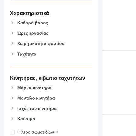
907
908
Χαρακτηριστικά
910
Καθαρό βάρος
914
918
Ώρες εργασίας
924
Χωρητικότητα φορτίου
926
Ταχύτητα
928
930
938
950
Κινητήρας, κιβώτιο ταχυτήτων
953
Μάρκα κινητήρα
955
962
Μοντέλο κινητήρα
963
Ισχύς του κινητήρα
966
Καύσιμο
972
973
Φίλτρο σωματιδίων
980