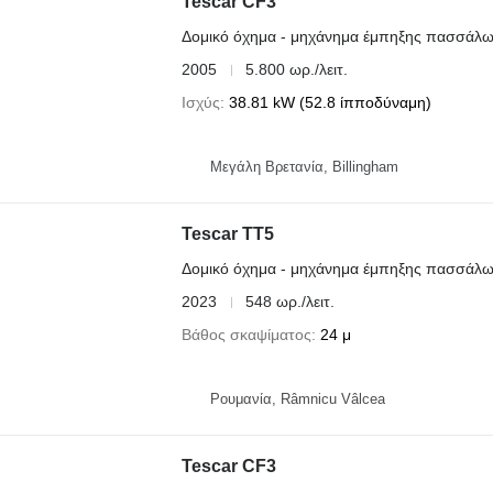
Tescar CF3
Δομικό όχημα - μηχάνημα έμπηξης πασσάλ
2005
5.800 ωρ./λειτ.
Ισχύς
38.81 kW (52.8 ίπποδύναμη)
Μεγάλη Βρετανία, Billingham
Tescar TT5
Δομικό όχημα - μηχάνημα έμπηξης πασσάλ
2023
548 ωρ./λειτ.
Βάθος σκαψίματος
24 μ
Ρουμανία, Râmnicu Vâlcea
Tescar CF3