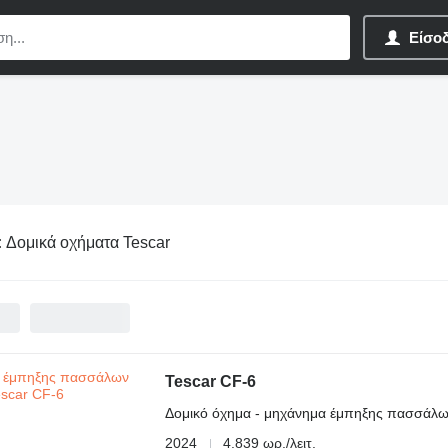
Είσο
:
Δομικά οχήματα Tescar
Tescar CF-6
Δομικό όχημα - μηχάνημα έμπηξης πασσάλ
2024
4.839 ωρ./λειτ.