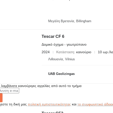
Μεγάλη Βρετανία, Billingham
Tescar CF 6
Δομικό όχημα - γεωτρύπανο
2024
Κατάσταση
καινούριο
10 ωρ./λε
Λιθουανία, Vilnius
UAB Geolizingas
α λαμβάνετε καινούριγες αγγελίες από αυτό το τμήμα
εστε τη δική μας
πολιτική εμπιστευτικότητας
και
το συμφωνητικό άδεια