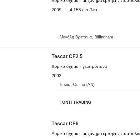
Δομικό όχημα - μηχάνημα έμπηξης πασσάλ
2009
4.158 ωρ./λειτ.
Μεγάλη Βρετανία, Billingham
Tescar CF2.5
Δομικό όχημα - γεωτρύπανο
2003
Ιταλία, Osimo (AN)
TONTI TRADING
Tescar CF6
Δομικό όχημα - μηχάνημα έμπηξης πασσάλ