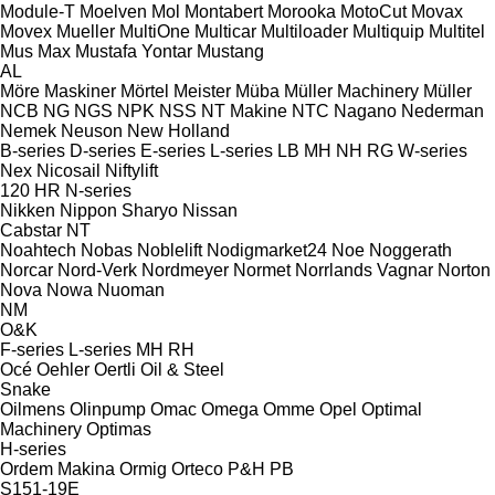
Module-T
Moelven
Mol
Montabert
Morooka
MotoCut
Movax
Movex
Mueller
MultiOne
Multicar
Multiloader
Multiquip
Multitel
Mus Max
Mustafa Yontar
Mustang
AL
Möre Maskiner
Mörtel Meister
Müba
Müller Machinery
Müller
NCB
NG
NGS
NPK
NSS
NT Makine
NTC
Nagano
Nederman
Nemek
Neuson
New Holland
B-series
D-series
E-series
L-series
LB
MH
NH
RG
W-series
Nex
Nicosail
Niftylift
120
HR
N-series
Nikken
Nippon Sharyo
Nissan
Cabstar
NT
Noahtech
Nobas
Noblelift
Nodigmarket24
Noe
Noggerath
Norcar
Nord-Verk
Nordmeyer
Normet
Norrlands Vagnar
Norton
Nova
Nowa
Nuoman
NM
O&K
F-series
L-series
MH
RH
Océ
Oehler
Oertli
Oil & Steel
Snake
Oilmens
Olinpump
Omac
Omega
Omme
Opel
Optimal
Machinery
Optimas
H-series
Ordem Makina
Ormig
Orteco
P&H
PB
S151-19E