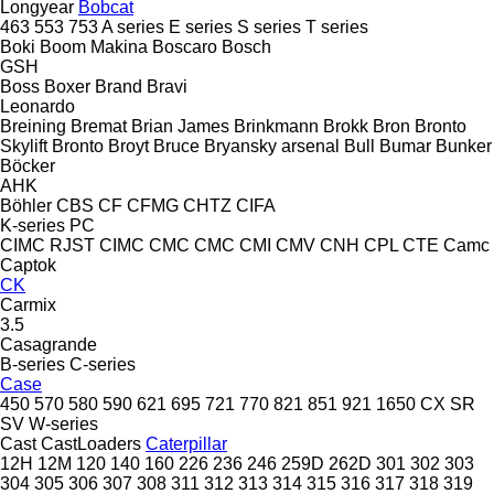
Longyear
Bobcat
463
553
753
A series
E series
S series
T series
Boki
Boom Makina
Boscaro
Bosch
GSH
Boss
Boxer
Brand
Bravi
Leonardo
Breining
Bremat
Brian James
Brinkmann
Brokk
Bron
Bronto
Skylift
Bronto
Broyt
Bruce
Bryansky arsenal
Bull
Bumar
Bunker
Böcker
AHK
Böhler
CBS
CF
CFMG
CHTZ
CIFA
K-series
PC
CIMC RJST
CIMC
CMC
CMC
CMI
CMV
CNH
CPL
CTE
Camc
Captok
CK
Carmix
3.5
Casagrande
B-series
C-series
Case
450
570
580
590
621
695
721
770
821
851
921
1650
CX
SR
SV
W-series
Cast
CastLoaders
Caterpillar
12H
12M
120
140
160
226
236
246
259D
262D
301
302
303
304
305
306
307
308
311
312
313
314
315
316
317
318
319