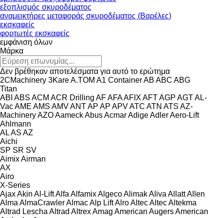
εξοπλισμός σκυροδέματος
αναμεικτήρες μεταφοράς σκυροδέματος (Βαρέλες)
εκσκαφείς
φορτωτές εκσκαφείς
εμφάνιση όλων
Μάρκα
Δεν βρέθηκαν αποτελέσματα για αυτό το ερώτημα
2CMachinery
3Kare
A.TOM
A1 Container
AB
ABC
ABG
Titan
ABI
ABS
ACM
ACR Drilling
AF
AFA
AFIX
AFT
AGP
AGT
AL-
Vac
AME
AMS
AMV
ANT
AP
AP
APV
ATC
ATN
ATS
AZ-
Machinery
AZO
Aameck
Abus
Acmar
Adige
Adler
Aero-Lift
Ahlmann
AL
AS
AZ
Aichi
SP
SR
SV
Aimix
Airman
AX
Airo
X-Series
Ajax
Akin
Al-Lift
Alfa
Alfamix
Algeco
Alimak
Aliva
Allatt
Allen
Alma
AlmaCrawler
Almac
Alp Lift
Alro
Altec
Altec
Altekma
Altrad Lescha
Altrad
Altrex
Amag
American Augers
American