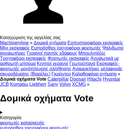
Καταχώριση της αγγελίας σας
Machineryline
»
Δομικά οχήματα
Ερπυστριοφόροι εκσκαφείς
Μίνι εκσκαφείς
Εμπρόσθιοι τροχοφόροι φορτωτές
Ψαλιδωτοί
ανυψωτήρες
Γερανοί παντός εδάφους
Μπουλντόζες
Τροχοφόροι εκσκαφείς
Φορτωτές εκσκαφείς
Ανυψωτικά με
αρθρωτή μπούμα
Κινητοί γερανοί
Γεωτρύπανα
Εκσκαφείς-
φορτωτές μονόπλευρης ολίσθησης
Αναμεικτήρες μεταφοράς
σκυροδέματος (Βαρέλες)
Γκρέιντερ
Καλαθοφόρα οχήματα
»
Δομικά οχήματα Vote
Caterpillar
Doosan
Hitachi
Hyundai
JCB
Komatsu
Liebherr
Sany
Volvo
XCMG
»
Δομικά οχήματα Vote
Κατηγορία
φορτωτές κατασκευής
εμπρόσθιοι τροχοφόροι φορτωτές