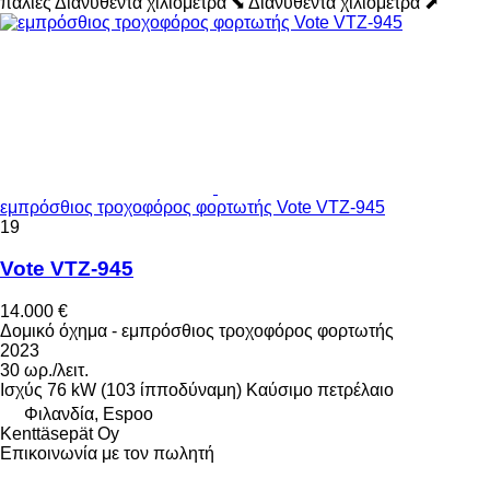
παλιές
Διανυθέντα χιλιόμετρα ⬊
Διανυθέντα χιλιόμετρα ⬈
εμπρόσθιος τροχοφόρος φορτωτής Vote VTZ-945
19
Vote VTZ-945
14.000 €
Δομικό όχημα - εμπρόσθιος τροχοφόρος φορτωτής
2023
30 ωρ./λειτ.
Ισχύς
76 kW (103 ίπποδύναμη)
Καύσιμο
πετρέλαιο
Φιλανδία, Espoo
Kenttäsepät Oy
Επικοινωνία με τον πωλητή