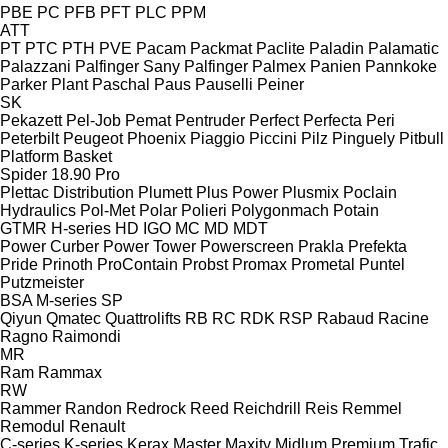
PBE
PC
PFB
PFT
PLC
PPM
ATT
PT
PTC
PTH
PVE
Pacam
Packmat
Paclite
Paladin
Palamatic
Palazzani
Palfinger Sany
Palfinger
Palmex
Panien
Pannkoke
Parker Plant
Paschal
Paus
Pauselli
Peiner
SK
Pekazett
Pel-Job
Pemat
Pentruder
Perfect
Perfecta
Peri
Peterbilt
Peugeot
Phoenix
Piaggio
Piccini
Pilz
Pinguely
Pitbull
Platform Basket
Spider 18.90 Pro
Plettac Distribution
Plumett
Plus Power
Plusmix
Poclain
Hydraulics
Pol-Met
Polar
Polieri
Polygonmach
Potain
GTMR
H-series
HD
IGO
MC
MD
MDT
Power Curber
Power Tower
Powerscreen
Prakla
Prefekta
Pride
Prinoth
ProContain
Probst
Promax
Prometal
Puntel
Putzmeister
BSA
M-series
SP
Qiyun
Qmatec
Quattrolifts
RB
RC
RDK
RSP
Rabaud
Racine
Ragno
Raimondi
MR
Ram
Rammax
RW
Rammer
Randon
Redrock
Reed
Reichdrill
Reis
Remmel
Remodul
Renault
C-series
K-series
Kerax
Master
Maxity
Midlum
Premium
Trafic