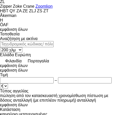
ZL
Zipper
Zoke Crane
Zoomlion
HBT
QY
ZA
ZE
ZLJ
ZS
ZT
Åkerman
H
ÖAF
εμφάνιση όλων
Τοποθεσία
Αναζήτηση με ακτίνα
Ελλάδα
Ευρώπη
Φιλανδία
Πορτογαλία
εμφάνιση όλων
εμφάνιση όλων
Τιμή
–
Τύπος αγγελίας
πώληση
από τον κατασκευαστή
χρονομίσθωση
πίστωση
με
δόσεις
ανταλλαγή (με επιπλέον πληρωμή)
ανταλλαγή
εμφάνιση όλων
Κατάσταση
καινούριο
μεταχειρισμένες