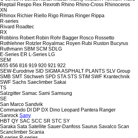
Reptail
Respo
Rex
Rexroth
Rhino
Rhino-Cross
Rhinoceros
XN
Rhinox
Richier
Riello
Rigo
Rimas
Ringer
Rippa
R-series
Rivard
Roadtec
RX
Robbins
Robert
Robin
Rohr Bagger
Rosco
Rossetto
Rothlehner
Rotzler
Royalmac
Royen
Rubi
Ruston Bucyrus
Ruthmann
SBM
SCM
SDLG
E-Series
ER
L-Series
LG
SEM
655
656
816
919
920
921
922
SEW-Eurodrive
SID
SIGMA ASPHALT PLANTS
SLV Group
SMB
SMT Stichweh
SPD
STA
STS
STiM
SWF Krantechnik
SWF
Sachs
Saeclimber
Sakai
TS
Salzgitter
Samac
Sami
Samsung
SE
San Marco
Sandvik
Commando
DI
DP
DX
Dino
Leopard
Pantera
Ranger
Sanrock
Sany
HBT
QY
SAC
SCC
SR
STC
SY
Saraka
Sata
Satellite
Sauer-Danfoss
Saurus
Savalco
Scan
Scanclimber
Scania
P-series
R-series