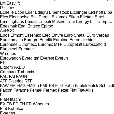
Lift
Easylift
R-series
Echelle
Econ
Eder
Edilgru
Eibenstock
Eichinger
Eickhoff
Elba
Elco
Electroelsa
Elia Peroni
Elkamak
Elkon
Ellettari
Emci
Emminghaus
Emoss
Empati Makine
Enar
Energy Lift
Enerpac
Enesmak
Engl
Enteco
Epiroc
AirROC
Epos
Ermont
Essemko
Etec
Etnyre
Euro Shatal
Euro Verbau
Eurocomach
Eurogru
Eurolift
Euroline
Euromacchine
Euromate
Euromecc
Euromix MTP
EuropeLift
Euroscaffold
Eurosteel
Eurotrac
W-series
Eurowagon
Everdigm
Everest
Everun
ER
Expom
FABO
Compact
Turbomix
FAE
FAI
FAUN
ATF
F-series
RTF
FAW
FM
FMG
FMGru
FML
FS
FTG
Faba
Fablok
Falck Schmidt
Falcon
Faraone
Femak
Fermec
Fezer
Fiat
Fiat-Allis
FL
Fiat-Hitachi
EX
FB
FD
FH
FR
W-series
Fiat-Kobelco
E-series