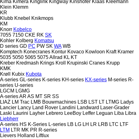
Kima
Kimera
Kinglink
Kingway
Kinshofer
Klaas
Kleemann
Klein
Klemm
KR
Klubb
Knebel
Knikmops
KM
Knorr
Kobelco
7055
7150
CKE
RK
SK
Kohler
Kolberg
Komatsu
D series
GD
PC
PW
SK
WA
WB
Komptech
Konecranes
Kontur
Kovaco
Kowloon
Kraft
Kramer
5035
5050
5065
5075
Allrad
KL
KT
Kreber
Kredmash
Krings
Kroll
Krupinski Cranes
Krupp
KMK
Krøll
Kubix
Kubota
A-series
GL-series
K-series
KH-series
KX-series
M-series
R-
series
U-series
LGCM
LGMG
A-series
AR
AS
MT
SR
SS
LIAZ
LM Trac
LMB Bouwmachines
LSB
LST
LT
LTMG
Ladys
Lancier
Lancy
Land Rover
Landini
Landward
Laser-Grader
Laski
Laurini
Layher
Lebrero
LeeBoy
Leffer
Leguan
Liba
Libra
Liebherr
A-series
HS
K-Series
L-series
LB
LG
LH
LR
LRB
LTC
LTF
LTM
LTR
MK
PR
R-series
Lievers Holland
Liftlux