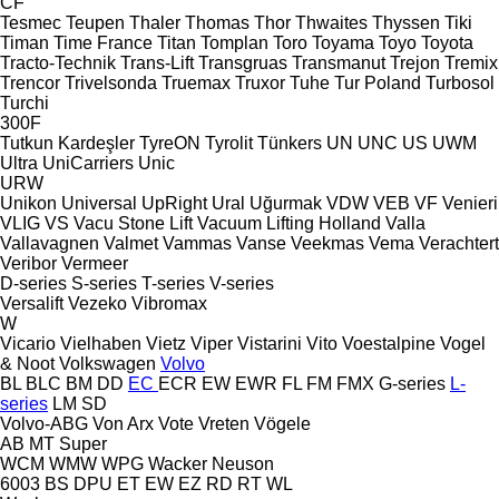
CF
Tesmec
Teupen
Thaler
Thomas
Thor
Thwaites
Thyssen
Tiki
Timan
Time France
Titan
Tomplan
Toro
Toyama
Toyo
Toyota
Tracto-Technik
Trans-Lift
Transgruas
Transmanut
Trejon
Tremix
Trencor
Trivelsonda
Truemax
Truxor
Tuhe
Tur Poland
Turbosol
Turchi
300F
Tutkun Kardeşler
TyreON
Tyrolit
Tünkers
UN
UNC
US
UWM
Ultra
UniCarriers
Unic
URW
Unikon
Universal
UpRight
Ural
Uğurmak
VDW
VEB
VF Venieri
VLIG
VS
Vacu Stone Lift
Vacuum Lifting Holland
Valla
Vallavagnen
Valmet
Vammas
Vanse
Veekmas
Vema
Verachtert
Veribor
Vermeer
D-series
S-series
T-series
V-series
Versalift
Vezeko
Vibromax
W
Vicario
Vielhaben
Vietz
Viper
Vistarini
Vito
Voestalpine
Vogel
& Noot
Volkswagen
Volvo
BL
BLC
BM
DD
EC
ECR
EW
EWR
FL
FM
FMX
G-series
L-
series
LM
SD
Volvo-ABG
Von Arx
Vote
Vreten
Vögele
AB
MT
Super
WCM
WMW
WPG
Wacker Neuson
6003
BS
DPU
ET
EW
EZ
RD
RT
WL