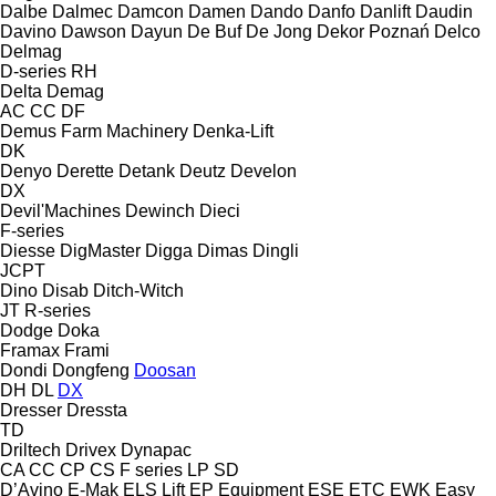
Dalbe
Dalmec
Damcon
Damen
Dando
Danfo
Danlift
Daudin
Davino
Dawson
Dayun
De Buf
De Jong
Dekor Poznań
Delco
Delmag
D-series
RH
Delta
Demag
AC
CC
DF
Demus Farm Machinery
Denka-Lift
DK
Denyo
Derette
Detank
Deutz
Develon
DX
Devil'Machines
Dewinch
Dieci
F-series
Diesse
DigMaster
Digga
Dimas
Dingli
JCPT
Dino
Disab
Ditch-Witch
JT
R-series
Dodge
Doka
Framax
Frami
Dondi
Dongfeng
Doosan
DH
DL
DX
Dresser
Dressta
TD
Driltech
Drivex
Dynapac
CA
CC
CP
CS
F series
LP
SD
D’Avino
E-Mak
ELS Lift
EP Equipment
ESE
ETC
EWK
Easy