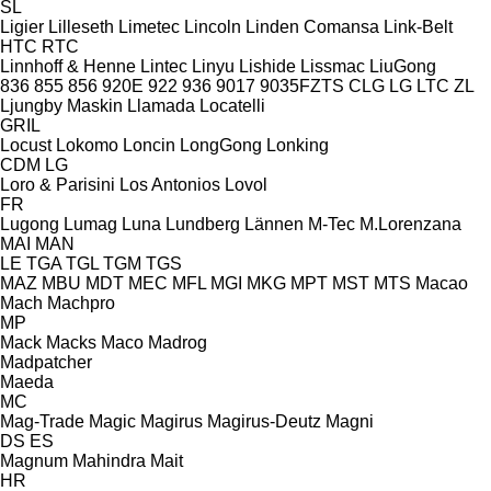
SL
Ligier
Lilleseth
Limetec
Lincoln
Linden Comansa
Link-Belt
HTC
RTC
Linnhoff & Henne
Lintec
Linyu
Lishide
Lissmac
LiuGong
836
855
856
920E
922
936
9017
9035FZTS
CLG
LG
LTC
ZL
Ljungby Maskin
Llamada
Locatelli
GRIL
Locust
Lokomo
Loncin
LongGong
Lonking
CDM
LG
Loro & Parisini
Los Antonios
Lovol
FR
Lugong
Lumag
Luna
Lundberg
Lännen
M-Tec
M.Lorenzana
MAI
MAN
LE
TGA
TGL
TGM
TGS
MAZ
MBU
MDT
MEC
MFL
MGI
MKG
MPT
MST
MTS
Macao
Mach
Machpro
MP
Mack
Macks
Maco
Madrog
Madpatcher
Maeda
MC
Mag-Trade
Magic
Magirus
Magirus-Deutz
Magni
DS
ES
Magnum
Mahindra
Mait
HR