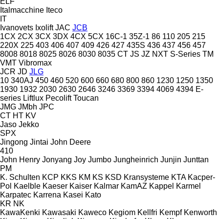
ELF
Italmacchine
Iteco
IT
Ivanovets
Ixolift
JAC
JCB
1CX
2CX
3CX
3DX
4CX
5CX
16C-1
35Z-1
86
110
205
215
220X
225
403
406
407
409
426
427
435S
436
437
456
457
8008
8018
8025
8026
8030
8035
CT
JS
JZ
NXT
S-Series
TM
VMT
Vibromax
JCR
JD
JLG
10
340AJ
450
460
520
600
660
680
800
860
1230
1250
1350
1930
1932
2030
2630
2646
3246
3369
3394
4069
4394
E-
series
Liftlux
Pecolift
Toucan
JMG
JMbh
JPC
CT
HT
KV
Jaso
Jekko
SPX
Jingong
Jintai
John Deere
410
John Henry
Jonyang
Joy
Jumbo
Jungheinrich
Junjin
Junttan
PM
K. Schulten
KCP
KKS
KM
KS
KSD Kransysteme
KTA
Kacper-
Pol
Kaelble
Kaeser
Kaiser
Kalmar
KamAZ
Kappel
Karmel
Karpatec
Karrena
Kasei
Kato
KR
NK
KawaKenki
Kawasaki
Kaweco
Kegiom
Kellfri
Kempf
Kenworth