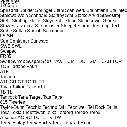
Spierings
1265
SK
Spiradrill
Sprider
Springer
Stahl
Stahlwerk
Stainmann
Staliniec
Stalowa Wola
Standard
Stanley
Star
Starke Arvid
Stavostroj
Stehr
Sterling
Stetter
Steyr
Stihl
Stone
Stonepower
Storike
Stow
Strassmayr
Streumaster
Striegel
Strimech
Strong-Tech
Suihe
Sullair
Sumab
Sumitomo
LS
SH
Sun Container
Sunward
SWE
SWL
Swepac
FR85
Swift
Symex
Syspal
Sáez
TAWI
TCM
TDC
TGM
TICAB
TOR
TOS
Tadano Faun
ATF
Tadano
ATF
GR
GT
TG
TL
TR
Taian
Taikon
Takeuchi
TB
TL
Tamrock
Tana
Target
Tata
Tatra
815
T-series
Taylor-Dunn
Tecchio
Techno Drill
Tecniwell
Tei Rock Drills
Teka
Tekfalt
Teletower
Telka
Terberg
Teredo
Terex
A-series
AC
RC
TC
TL
TV
TW
Terex-Finlay
Terex-Fuchs
Terra
Terrax
Tescar