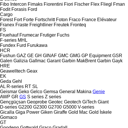
Fibo Intercon
Fimaks
Fiorentini
Fiori
Fischer
Flex
Fliegl
Fman
Fodit
Forasis
Ford
Cargo
Forest
Fort
Forte
Fortschritt
Foton
Fraco
France Elévateur
Franex
Fraste
Freightliner
Freutek
Fronteq
FS
Fruehauf
Frumecar
Frutiger
Fuchs
F-series
MHL
Fundex
Furd
Furukawa
HCR
Fushun
GAZ
GE
GH
GINAF
GMC
GMG
GP Equipment
GSR
Galen
Galizia
Gallmac
Garant
Garbin MakBrent
Garbin
Gayk
HRE
Geawelltech
Geax
EK
Geda
Gehl
AL
R-series
RT
SL
Geismar
Geko
Gelco
Gemsa
General Makina
Genie
AWP
GR
GS
S series
Z series
Gençgüçsan
Geoprobe
Geotec
Geotech
GiTech
Giant
D-series
G2200
G2300
G2700
G5000
V-series
Gicalla
Giga Power
Giken
Giraffe
Gold Mac
Gold İskele
Gomaco
GT
Goodeng
Gottwald
Graco
Gradall