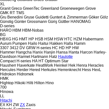
XL
Granit
Greco
GreenTec
Greenland
Groenewegen
Grove
GMK
RT
TMS
Gru Benedini
Gruse
Guidetti
Guntert & Zimmerman
Göker
Gölz
Günstig
Günter Grossmann
Güriş
Güttler
HANOMAG
D-series
HARO
HBM
HBM-Nobas
BG
HBXG
HG
HMT
HP
HSB
HSM
HSW
HTC
HZM
Habermann
Aurum Pumpen
Hailo
Haitui
Hakken
Halla
Hamm
3307
3412
DV
GRW
H-series
HC
HD
HP
HW
Hammer
Hangcha
Hanix
Hanjin
Hansa
Hanta
Harcon
Harley-
Davidson
Harmet
Hartmann
Hatz
Haulotte
Compact
H-series
HA
HT
Optimum
Star
Hausherr
Haverkate
HeatWork
Heinkel
Hek
Henra
Heracles
Hercules
Herder
Hered
Herkules
Herrenknecht
Hess
HexL
Hidrokon
Hidromek
HMK
Hightop
Hikoki
Hilti
Hilton
Hino
700
Hinowa
LL
Hitachi
EX
KH
ZW
ZX
Zaxis