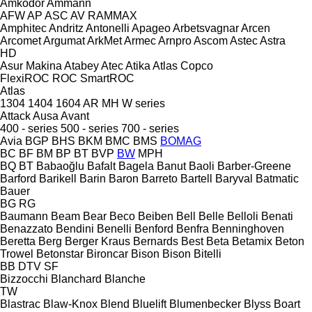
Amkodor
Ammann
AFW
AP
ASC
AV
RAMMAX
Amphitec
Andritz
Antonelli
Apageo
Arbetsvagnar
Arcen
Arcomet
Argumat
ArkMet
Armec
Arnpro
Ascom
Astec
Astra
HD
Asur Makina
Atabey
Atec
Atika
Atlas Copco
FlexiROC
ROC
SmartROC
Atlas
1304
1404
1604
AR
MH
W series
Attack
Ausa
Avant
400 - series
500 - series
700 - series
Avia
BGP
BHS
BKM
BMC
BMS
BOMAG
BC
BF
BM
BP
BT
BVP
BW
MPH
BQ
BT
Babaoğlu
Bafalt
Bagela
Banut
Baoli
Barber-Greene
Barford
Barikell
Barin
Baron
Barreto
Bartell
Baryval
Batmatic
Bauer
BG
RG
Baumann
Beam
Bear
Beco
Beiben
Bell
Belle
Belloli
Benati
Benazzato
Bendini
Benelli
Benford
Benfra
Benninghoven
Beretta
Berg
Berger Kraus
Bernards
Best
Beta
Betamix
Beton
Trowel
Betonstar
Bironcar
Bison
Bison
Bitelli
BB
DTV
SF
Bizzocchi
Blanchard
Blanche
TW
Blastrac
Blaw-Knox
Blend
Bluelift
Blumenbecker
Blyss
Boart