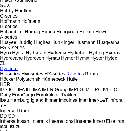
Hitachi-Sumitomo
SCX
Hobby
Hoeflon
C-series
Hoffmann
Hofmann
H-series
Holland Lift
Homag
Honda
Hongyuan
Horsch
Howo
A-series
Huayee
Huddig
Hughes
Hunklinger
Husmann
Husqvarna
FS
K-series
Hyco
Hydra
Hydraram
Hydrema
Hydrobull
Hydrog
Hydros
Hydrovane
Hydroven
Hymas
Hymer
Hymix
Hyster
Hytec
ZL
Hyundai
HL-series
HW-series
HX-series
R-series
Robex
Höcker Polytechnik
Hünnebeck
Hütte
HBR
IBS
ICE
IFA
IHI
IMA
IMER Group
IMPES
IMT
IPC
IVECO
Daily
EuroCargo
Eurotrakker
Trakker
Ibau Hamburg
Igland
Ihimer
Imcoinsa
Imer
Imer-L&T
Infront
YF
Ingersoll Rand
DD
SD
Inhersa
Instant
Intermix
International
Intrame
Irmer+Elze
Iron
Isoli
Isuzu