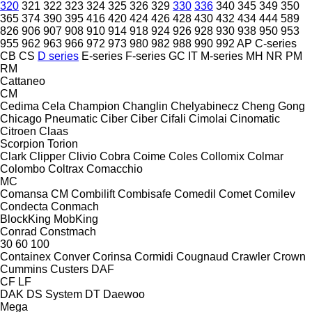
320
321
322
323
324
325
326
329
330
336
340
345
349
350
365
374
390
395
416
420
424
426
428
430
432
434
444
589
826
906
907
908
910
914
918
924
926
928
930
938
950
953
955
962
963
966
972
973
980
982
988
990
992
AP
C-series
CB
CS
D series
E-series
F-series
GC
IT
M-series
MH
NR
PM
RM
Cattaneo
CM
Cedima
Cela
Champion
Changlin
Chelyabinecz
Cheng Gong
Chicago Pneumatic
Ciber
Ciber
Cifali
Cimolai
Cinomatic
Citroen
Claas
Scorpion
Torion
Clark
Clipper
Clivio
Cobra
Coime
Coles
Collomix
Colmar
Colombo
Coltrax
Comacchio
MC
Comansa CM
Combilift
Combisafe
Comedil
Comet
Comilev
Condecta
Conmach
BlockKing
MobKing
Conrad
Constmach
30
60
100
Containex
Conver
Corinsa
Cormidi
Cougnaud
Crawler
Crown
Cummins
Custers
DAF
CF
LF
DAK
DS System
DT
Daewoo
Mega