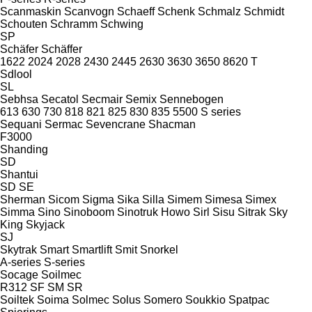
Scanmaskin
Scanvogn
Schaeff
Schenk
Schmalz
Schmidt
Schouten
Schramm
Schwing
SP
Schäfer
Schäffer
1622
2024
2028
2430
2445
2630
3630
3650
8620 T
Sdlool
SL
Sebhsa
Secatol
Secmair
Semix
Sennebogen
613
630
730
818
821
825
830
835
5500
S series
Sequani
Sermac
Sevencrane
Shacman
F3000
Shanding
SD
Shantui
SD
SE
Sherman
Sicom
Sigma
Sika
Silla
Simem
Simesa
Simex
Simma
Sino
Sinoboom
Sinotruk Howo
Sirl
Sisu
Sitrak
Sky
King
Skyjack
SJ
Skytrak
Smart
Smartlift
Smit
Snorkel
A-series
S-series
Socage
Soilmec
R312
SF
SM
SR
Soiltek
Soima
Solmec
Solus
Somero
Soukkio
Spatpac