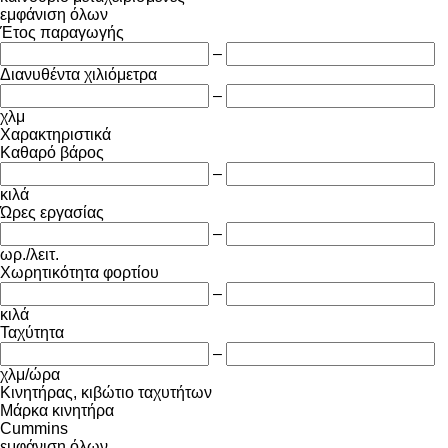
εμφάνιση όλων
Έτος παραγωγής
–
Διανυθέντα χιλιόμετρα
–
χλμ
Χαρακτηριστικά
Καθαρό βάρος
–
κιλά
Ώρες εργασίας
–
ωρ./λειτ.
Χωρητικότητα φορτίου
–
κιλά
Ταχύτητα
–
χλμ/ώρα
Κινητήρας, κιβώτιο ταχυτήτων
Μάρκα κινητήρα
Cummins
εμφάνιση όλων