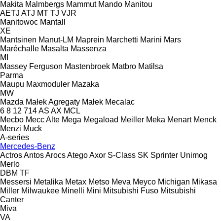
Makita
Malmbergs
Mammut
Mando
Manitou
AETJ
ATJ
MT
TJ
VJR
Manitowoc
Mantall
XE
Mantsinen
Manut-LM
Maprein
Marchetti
Marini
Mars
Maréchalle
Masalta
Massenza
MI
Massey Ferguson
Mastenbroek
Matbro
Matilsa
Parma
Maupu
Maxmoduler
Mazaka
MW
Mazda
Małek Agregaty
Małek
Mecalac
6
8
12
714
AS
AX
MCL
Mecbo
Mecc Alte
Mega
Megaload
Meiller
Meka
Menart
Menck
Menzi Muck
A-series
Mercedes-Benz
Actros
Antos
Arocs
Atego
Axor
S-Class
SK
Sprinter
Unimog
Merlo
DBM
TF
Messersi
Metalika
Metax
Metso
Meva
Meyco
Michigan
Mikasa
Miller
Milwaukee
Minelli
Mini
Mitsubishi Fuso
Mitsubishi
Canter
Miva
VA