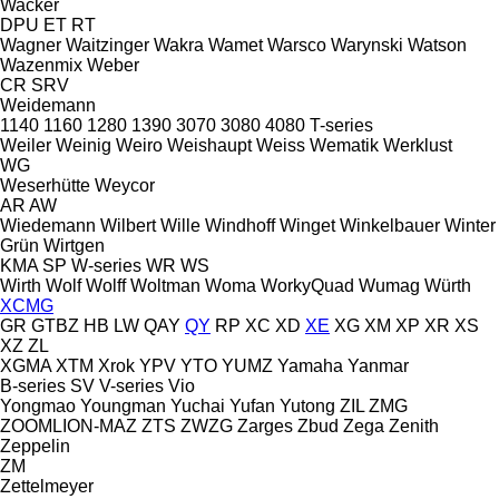
Wacker
DPU
ET
RT
Wagner
Waitzinger
Wakra
Wamet
Warsco
Warynski
Watson
Wazenmix
Weber
CR
SRV
Weidemann
1140
1160
1280
1390
3070
3080
4080
T-series
Weiler
Weinig
Weiro
Weishaupt
Weiss
Wematik
Werklust
WG
Weserhütte
Weycor
AR
AW
Wiedemann
Wilbert
Wille
Windhoff
Winget
Winkelbauer
Winter
Grün
Wirtgen
KMA
SP
W-series
WR
WS
Wirth
Wolf
Wolff
Woltman
Woma
WorkyQuad
Wumag
Würth
XCMG
GR
GTBZ
HB
LW
QAY
QY
RP
XC
XD
XE
XG
XM
XP
XR
XS
XZ
ZL
XGMA
XTM
Xrok
YPV
YTO
YUMZ
Yamaha
Yanmar
B-series
SV
V-series
Vio
Yongmao
Youngman
Yuchai
Yufan
Yutong
ZIL
ZMG
ZOOMLION-MAZ
ZTS
ZWZG
Zarges
Zbud
Zega
Zenith
Zeppelin
ZM
Zettelmeyer