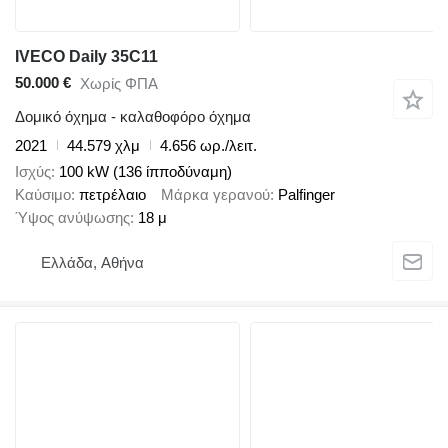
IVECO Daily 35C11
50.000 €
Χωρίς ΦΠΑ
Δομικό όχημα - καλαθοφόρο όχημα
2021
44.579 χλμ
4.656 ωρ./λειτ.
Ισχύς
100 kW (136 ίπποδύναμη)
Καύσιμο
πετρέλαιο
Μάρκα γερανού
Palfinger
Ύψος ανύψωσης
18 μ
Ελλάδα, Αθήνα