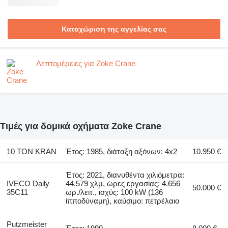
Καταχώριση της αγγελίας σας
Λεπτομέρειες για Zoke Crane
Τιμές για δομικά οχήματα Zoke Crane
10 TON KRAN
Έτος: 1985, διάταξη αξόνων: 4x2
10.950 €
Έτος: 2021, διανυθέντα χιλιόμετρα:
IVECO Daily
44.579 χλμ, ώρες εργασίας: 4.656
50.000 €
35C11
ωρ./λειτ., ισχύς: 100 kW (136
ίπποδύναμη), καύσιμο: πετρέλαιο
Putzmeister