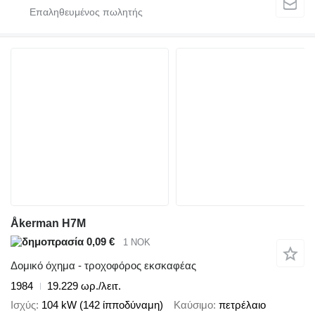
Åkerman H7M
0,09 €
1 NOK
Δομικό όχημα - τροχοφόρος εκσκαφέας
1984
19.229 ωρ./λειτ.
Ισχύς
104 kW (142 ίπποδύναμη)
Καύσιμο
πετρέλαιο