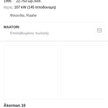
1995
22.753 ωρ./λειτ.
Ισχύς
107 kW (145 ίπποδύναμη)
Φιλανδία, Raahe
MAATORI
Åkerman 16