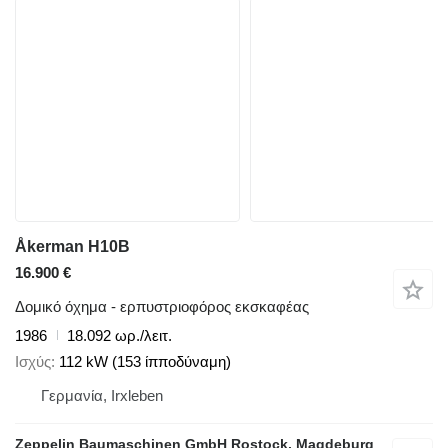
Åkerman H10B
16.900 €
Δομικό όχημα - ερπυστριοφόρος εκσκαφέας
1986
18.092 ωρ./λειτ.
Ισχύς
112 kW (153 ίπποδύναμη)
Γερμανία, Irxleben
Zeppelin Baumaschinen GmbH Rostock, Magdeburg