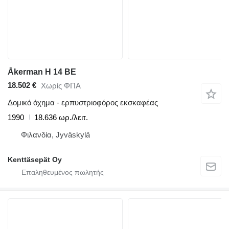
Åkerman H 14 BE
18.502 €
Χωρίς ΦΠΑ
Δομικό όχημα - ερπυστριοφόρος εκσκαφέας
1990
18.636 ωρ./λειτ.
Φιλανδία, Jyväskylä
Kenttäsepät Oy