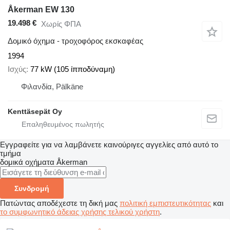
Åkerman EW 130
19.498 €
Χωρίς ΦΠΑ
Δομικό όχημα - τροχοφόρος εκσκαφέας
1994
Ισχύς
77 kW (105 ίπποδύναμη)
Φιλανδία, Pälkäne
Kenttäsepät Oy
Εγγραφείτε για να λαμβάνετε καινούριγες αγγελίες από αυτό το
τμήμα
δομικά οχήματα
Åkerman
Συνδρομή
Πατώντας αποδέχεστε τη δική μας
πολιτική εμπιστευτικότητας
και
το συμφωνητικό άδειας χρήσης τελικού χρήστη
.