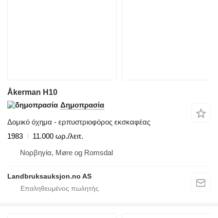
Åkerman H10
Δημοπρασία
Δομικό όχημα - ερπυστριοφόρος εκσκαφέας
1983
11.000 ωρ./λειτ.
Νορβηγία, Møre og Romsdal
Landbruksauksjon.no AS