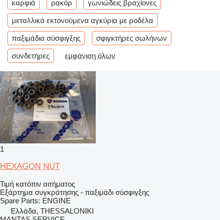
καρφιά
ρακόρ
γωνιώδεις βραχίονες
μεταλλικά εκτονούμενα αγκύρια με ροδέλα
παξιμάδια σύσφιγξης
σφιγκτήρες σωλήνων
συνδετήρες
εμφάνιση όλων
1
HEXAGON NUT
Τιμή κατόπιν αιτήματος
Εξάρτημα συγκράτησης - παξιμάδι σύσφιγξης
Spare Parts: ENGINE
Ελλάδα, THESSALONIKI
MANTAS SERVICE