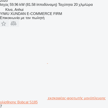
2020
Ισχύς
59.96 kW (81.58 ίπποδύναμη)
Ταχύτητα
20 χλμ/ώρα
Κίνα, Anhui
YIWU XUNDAN E-COMMERCE FIRM
Επικοινωνία με τον πωλητή
εκσκαφέας-φορτωτής μονόπλευρης
ολίσθησης Bobcat S185
7