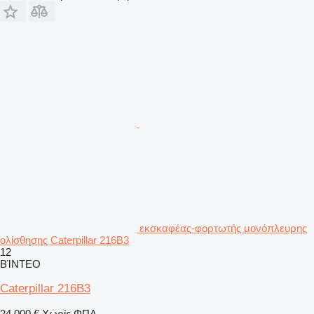
εκσκαφέας-φορτωτής μονόπλευρης
ολίσθησης Caterpillar 216B3
12
ΒΊΝΤΕΟ
Caterpillar 216B3
24.000 €
Χωρίς ΦΠΑ