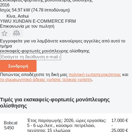
2016
Ισχύς
54.97 kW (74.78 ίπποδύναμη)
Κίνα, Anhui
YIWU XUNDAN E-COMMERCE FIRM
Επικοινωνία με τον πωλητή
Εγγραφείτε για να λαμβάνετε καινούριγες αγγελίες από αυτό το
τμήμα
εκσκαφείς-φορτωτές μονόπλευρης ολίσθησης
Συνδρομή
Πατώντας αποδέχεστε τη δική μας
πολιτική εμπιστευτικότητας
και
το συμφωνητικό άδειας χρήσης τελικού χρήστη
.
Τιμές για εκσκαφείς-φορτωτές μονόπλευρης
ολίσθησης
Έτος παραγωγής: 2026, ώρες εργασίας:
17.000 €
Bobcat
5 - 6 ωρ./λειτ., καύσιμο: πετρέλαιο,
-
S450
ταχύτητα: 15 χλμ/ώρα
25.000 €