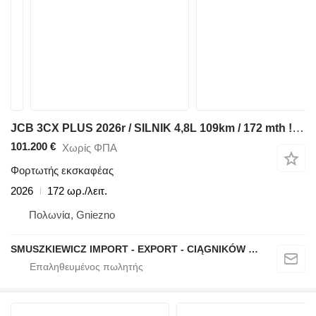
JCB 3CX PLUS 2026r / SILNIK 4,8L 109km / 172 mth ! / KLIMA 9012
101.200 €
Χωρίς ΦΠΑ
Φορτωτής εκσκαφέας
2026
172 ωρ./λειτ.
Πολωνία, Gniezno
SMUSZKIEWICZ IMPORT - EXPORT - CIĄGNIKÓW SIODŁOWYCH I NACZEP