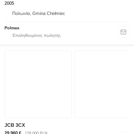
2005
Πολωνία, Gmina Chełmiec
Polmas
JCB 3CX
29.960 €
129.000 PLN