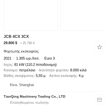
JCB 4CX 3CX
29.800 $
≈ 25.790 €
Φορτωτής εκσκαφέας
2021
1.305 ωρ./λειτ.
Euro 3
Ισχύς
81 kW (110.2 ίπποδύναμη)
Καύσιμο
πετρέλαιο
Ικανότητα φορτίου
8.000 κιλά
Βάθος σκαψίματος
5,93 μ
Ακτίνα εκσκαφής
4 μ
Κίνα, Shanghai
TianQing Machinery Trading Co., LTD