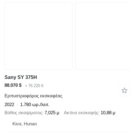
Sany SY 375H
88.070 $
≈ 76.220 €
Ερπυστριοφόρος εκσκαφέας
2022
1.780 ωρ./λειτ.
Βάθος σκαψίματος
7,025 μ
Ακτίνα εκσκαφής
10,88 μ
Κίνα, Hunan