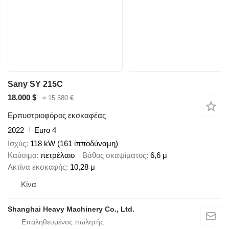
Sany SY 215C
18.000 $
≈ 15.580 €
Ερπυστριοφόρος εκσκαφέας
2022
Euro 4
Ισχύς
118 kW (161 ίπποδύναμη)
Καύσιμο
πετρέλαιο
Βάθος σκαψίματος
6,6 μ
Ακτίνα εκσκαφής
10,28 μ
Κίνα
Shanghai Heavy Machinery Co., Ltd.