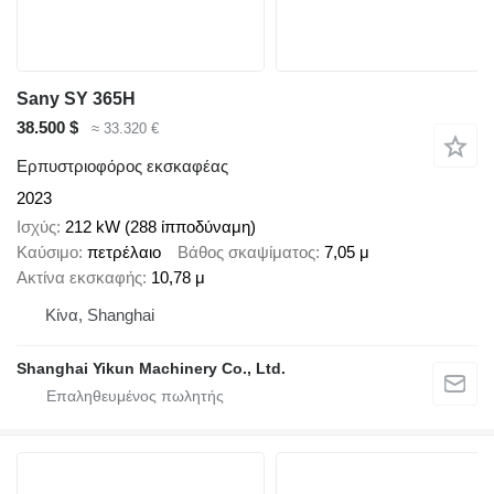
Sany SY 365H
38.500 $
≈ 33.320 €
Ερπυστριοφόρος εκσκαφέας
2023
Ισχύς
212 kW (288 ίπποδύναμη)
Καύσιμο
πετρέλαιο
Βάθος σκαψίματος
7,05 μ
Ακτίνα εκσκαφής
10,78 μ
Κίνα, Shanghai
Shanghai Yikun Machinery Co., Ltd.