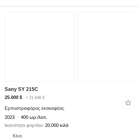
Sany SY 215C
25.000 $
≈ 21.640 €
Ερπυστριοφόρος εκσκαφέας
2023
400 ωρ./λειτ.
Ικανότητα φορτίου
20.000 κιλά
Κίνα