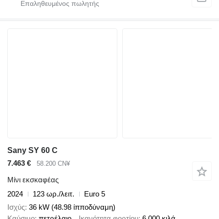
Sany SY 60 C
7.463 €
58.200 CN¥
Μίνι εκσκαφέας
2024
123 ωρ./λειτ.
Euro 5
Ισχύς
36 kW (48.98 ίπποδύναμη)
Καύσιμο
πετρέλαιο
Ικανότητα φορτίου
6.000 κιλά