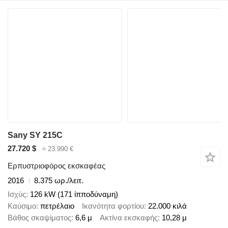
Sany SY 215C
27.720 $
≈ 23.990 €
Ερπυστριοφόρος εκσκαφέας
2016
8.375 ωρ./λειτ.
Ισχύς
126 kW (171 ίπποδύναμη)
Καύσιμο
πετρέλαιο
Ικανότητα φορτίου
22.000 κιλά
Βάθος σκαψίματος
6,6 μ
Ακτίνα εκσκαφής
10,28 μ