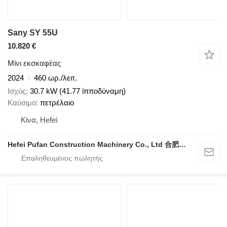
Sany SY 55U
10.820 €
Μίνι εκσκαφέας
2024
460 ωρ./λειτ.
Ισχύς
30.7 kW (41.77 ίπποδύναμη)
Καύσιμο
πετρέλαιο
Κίνα, Hefei
Hefei Pufan Construction Machinery Co., Ltd 合肥朴凡工程机械有限公司