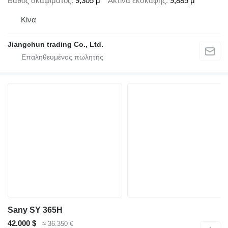
Βάθος σκαψίματος
9,305 μ
Ακτίνα εκσκαφής
9,885 μ
Κίνα
Jiangchun trading Co., Ltd.
Sany SY 365H
42.000 $
≈ 36.350 €