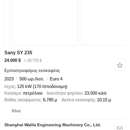
Sany SY 235
24.000 $
≈ 20.770 €
Ερπυστριοφόρος εκσκαφέας
2023
500 ωρ./λειτ.
Euro 4
Ισχύς
125 kW (170 ίπποδύναμη)
Καύσιμο
πετρέλαιο
Ικανότητα φορτίου
23.500 κιλά
Βάθος σκαψίματος
6,785 μ
Ακτίνα εκσκαφής
10,15 μ
Κίνα
Shanghai Walila Engineering Machinery Co., Ltd.