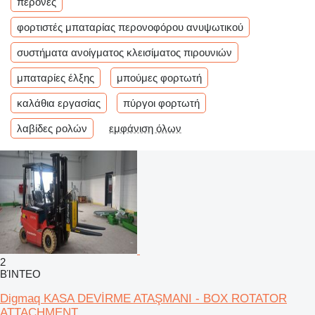
περόνες
φορτιστές μπαταρίας περονοφόρου ανυψωτικού
συστήματα ανοίγματος κλεισίματος πιρουνιών
μπαταρίες έλξης
μπούμες φορτωτή
καλάθια εργασίας
πύργοι φορτωτή
λαβίδες ρολών
εμφάνιση όλων
2
ΒΊΝΤΕΟ
Digmaq KASA DEVİRME ATAŞMANI - BOX ROTATOR
ATTACHMENT