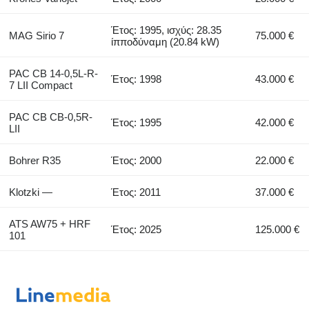
Έτος: 1995, ισχύς: 28.35
MAG Sirio 7
75.000 €
ίπποδύναμη (20.84 kW)
PAC CB 14-0,5L-R-
Έτος: 1998
43.000 €
7 LII Compact
PAC CB CB-0,5R-
Έτος: 1995
42.000 €
LII
Bohrer R35
Έτος: 2000
22.000 €
Klotzki —
Έτος: 2011
37.000 €
ATS AW75 + HRF
Έτος: 2025
125.000 €
101