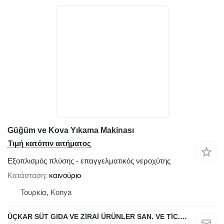
Güğüm ve Kova Yıkama Makinası
Τιμή κατόπιν αιτήματος
Εξοπλισμός πλύσης - επαγγελματικός νεροχύτης
Κατάσταση
καινούριο
Τουρκία, Konya
ÜÇKAR SÜT GIDA VE ZİRAİ ÜRÜNLER SAN. VE TİC. LTD. ŞTİ.