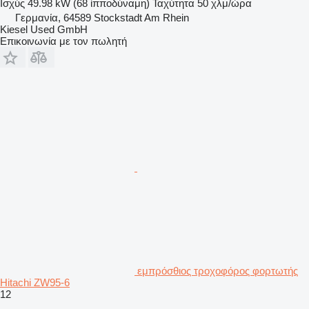
Ισχύς
49.98 kW (68 ίπποδύναμη)
Ταχύτητα
50 χλμ/ώρα
Γερμανία, 64589 Stockstadt Am Rhein
Kiesel Used GmbH
Επικοινωνία με τον πωλητή
εμπρόσθιος τροχοφόρος φορτωτής
Hitachi ZW95-6
12