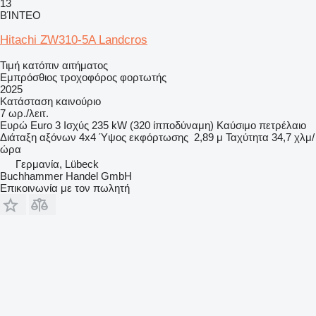
13
ΒΊΝΤΕΟ
Hitachi ZW310-5A Landcros
Τιμή κατόπιν αιτήματος
Εμπρόσθιος τροχοφόρος φορτωτής
2025
Κατάσταση
καινούριο
7 ωρ./λειτ.
Ευρώ
Euro 3
Ισχύς
235 kW (320 ίπποδύναμη)
Καύσιμο
πετρέλαιο
Διάταξη αξόνων
4x4
Ύψος εκφόρτωσης
2,89 μ
Ταχύτητα
34,7 χλμ/
ώρα
Γερμανία, Lübeck
Buchhammer Handel GmbH
Επικοινωνία με τον πωλητή