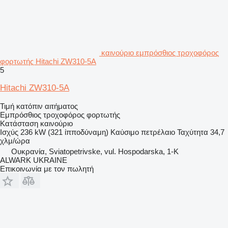
καινούριο εμπρόσθιος τροχοφόρος
φορτωτής Hitachi ZW310-5A
5
Hitachi ZW310-5A
Τιμή κατόπιν αιτήματος
Εμπρόσθιος τροχοφόρος φορτωτής
Κατάσταση
καινούριο
Ισχύς
236 kW (321 ίπποδύναμη)
Καύσιμο
πετρέλαιο
Ταχύτητα
34,7
χλμ/ώρα
Ουκρανία, Sviatopetrivske, vul. Hospodarska, 1-K
ALWARK UKRAINE
Επικοινωνία με τον πωλητή