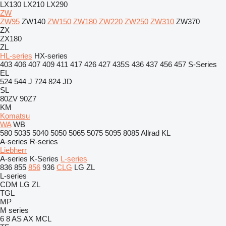
LX130
LX210
LX290
ZW
ZW95
ZW140
ZW150
ZW180
ZW220
ZW250
ZW310
ZW370
ZX
ZX180
ZL
HL-series
HX-series
403
406
407
409
411
417
426
427
435S
436
437
456
457
S-Series
EL
524
544 J
724
824
JD
SL
80ZV
90Z7
KM
Komatsu
WA
WB
580
5035
5040
5050
5065
5075
5095
8085
Allrad
KL
A-series
R-series
Liebherr
A-series
K-Series
L-series
836
855
856
936
CLG
LG
ZL
L-series
CDM
LG
ZL
TGL
MP
M series
6
8
AS
AX
MCL