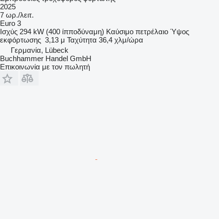
2025
7 ωρ./λειτ.
Euro 3
Ισχύς
294 kW (400 ίπποδύναμη)
Καύσιμο
πετρέλαιο
Ύψος
εκφόρτωσης
3,13 μ
Ταχύτητα
36,4 χλμ/ώρα
Γερμανία, Lübeck
Buchhammer Handel GmbH
Επικοινωνία με τον πωλητή