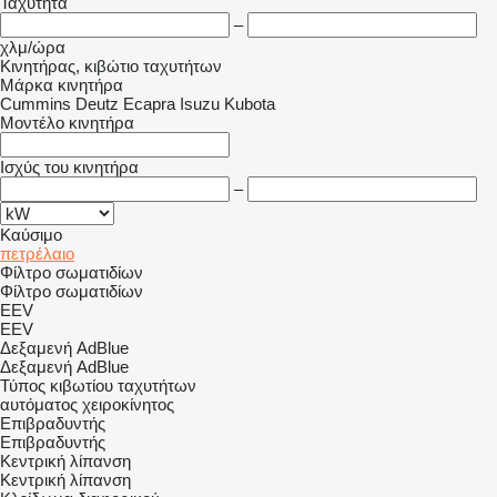
Ταχύτητα
–
χλμ/ώρα
Κινητήρας, κιβώτιο ταχυτήτων
Μάρκα κινητήρα
Cummins
Deutz
Ecapra
Isuzu
Kubota
Μοντέλο κινητήρα
Ισχύς του κινητήρα
–
Καύσιμο
πετρέλαιο
Φίλτρο σωματιδίων
Φίλτρο σωματιδίων
EEV
EEV
Δεξαμενή AdBlue
Δεξαμενή AdBlue
Τύπος κιβωτίου ταχυτήτων
αυτόματος
χειροκίνητος
Επιβραδυντής
Επιβραδυντής
Κεντρική λίπανση
Κεντρική λίπανση