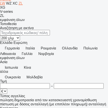
LW
WZ
XC
ZL
XG
V-series
ZL
εμφάνιση όλων
Τοποθεσία
Αναζήτηση με ακτίνα
Ελλάδα
Ευρώπη
Γερμανία
Ιταλία
Ρουμανία
Ολλανδία
Πολωνία
Λιθουανία
Γαλλία
Νορβηγία
εμφάνιση όλων
Ασία
Ιαπωνία
Κίνα
άλλα
Ουκρανία
Μολδαβία
Τιμή
–
Τύπος αγγελίας
πώληση
δημοπρασία
από τον κατασκευαστή
χρονομίσθωση
πίστωση
με δόσεις
ανταλλαγή (με επιπλέον πληρωμή)
ανταλλαγή