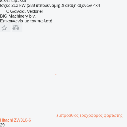
8.341 ωρ./λειτ.
Ισχύς
212 kW (288 ίπποδύναμη)
Διάταξη αξόνων
4x4
Ολλανδία, Velddriel
BIG Machinery b.v.
Επικοινωνία με τον πωλητή
εμπρόσθιος τροχοφόρος φορτωτής
Hitachi ZW310-6
29