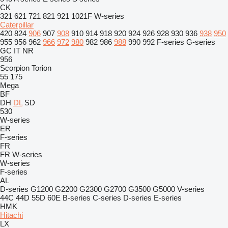
CK
321
621
721
821
921
1021F
W-series
Caterpillar
420
824
906
907
908
910
914
918
920
924
926
928
930
936
938
950
955
956
962
966
972
980
982
986
988
990
992
F-series
G-series
GC
IT
NR
956
Scorpion
Torion
55
175
Mega
BF
DH
DL
SD
530
W-series
ER
F-series
FR
FR
W-series
W-series
F-series
AL
D-series
G1200
G2200
G2300
G2700
G3500
G5000
V-series
44C
44D
55D
60E
B-series
C-series
D-series
E-series
HMK
Hitachi
LX