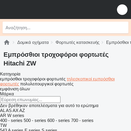
Δομικά οχήματα
Φορτωτές κατασκευής
Εμπρόσθιοι 
Εμπρόσθιοι τροχοφόροι φορτωτές
Hitachi ZW
Κατηγορία
εμπρόσθιοι τροχοφόροι φορτωτές
τηλεσκοπικοί εμπρόσθιοι
φορτωτές
πολυλειτουργικοί φορτωτές
εμφάνιση όλων
Μάρκα
Δεν βρέθηκαν αποτελέσματα για αυτό το ερώτημα
AL
AS
AX
AZ
AR
W series
400 - series
500 - series
600 - series
700 - series
TW
543
A series
E series
S series