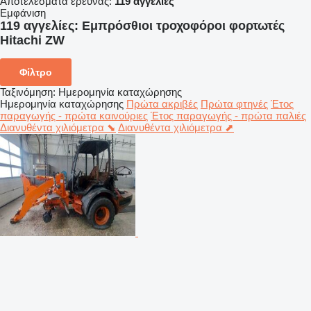
Αποτελέσματα έρευνας:
119 αγγελίες
Εμφάνιση
119 αγγελίες:
Εμπρόσθιοι τροχοφόροι φορτωτές
Hitachi ZW
Φίλτρο
Ταξινόμηση
:
Ημερομηνία καταχώρησης
Ημερομηνία καταχώρησης
Πρώτα ακριβές
Πρώτα φτηνές
Έτος
παραγωγής - πρώτα καινούριες
Έτος παραγωγής - πρώτα παλιές
Διανυθέντα χιλιόμετρα ⬊
Διανυθέντα χιλιόμετρα ⬈