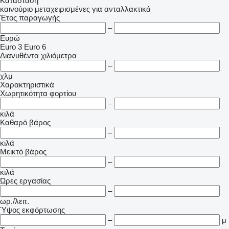
Κατάσταση
καινούριο
μεταχειρισμένες
για ανταλλακτικά
Έτος παραγωγής
–
Ευρώ
Euro 3
Euro 6
Διανυθέντα χιλιόμετρα
–
χλμ
Χαρακτηριστικά
Χωρητικότητα φορτίου
–
κιλά
Καθαρό βάρος
–
κιλά
Μεικτό βάρος
–
κιλά
Ώρες εργασίας
–
ωρ./λειτ.
Ύψος εκφόρτωσης
–
μ