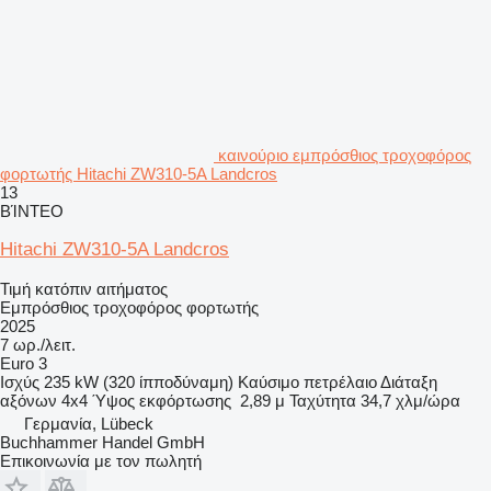
καινούριο εμπρόσθιος τροχοφόρος
φορτωτής Hitachi ZW310-5A Landcros
13
ΒΊΝΤΕΟ
Hitachi ZW310-5A Landcros
Τιμή κατόπιν αιτήματος
Εμπρόσθιος τροχοφόρος φορτωτής
2025
7 ωρ./λειτ.
Euro 3
Ισχύς
235 kW (320 ίπποδύναμη)
Καύσιμο
πετρέλαιο
Διάταξη
αξόνων
4x4
Ύψος εκφόρτωσης
2,89 μ
Ταχύτητα
34,7 χλμ/ώρα
Γερμανία, Lübeck
Buchhammer Handel GmbH
Επικοινωνία με τον πωλητή