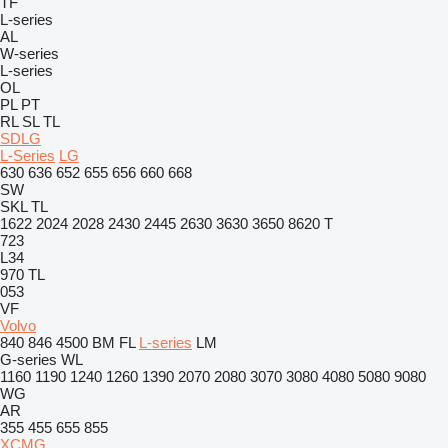
TF
L-series
AL
W-series
L-series
OL
PL
PT
RL
SL
TL
SDLG
L-Series
LG
630
636
652
655
656
660
668
SW
SKL
TL
1622
2024
2028
2430
2445
2630
3630
3650
8620 T
723
L34
970
TL
053
VF
Volvo
840
846
4500
BM
FL
L-series
LM
G-series
WL
1160
1190
1240
1260
1390
2070
2080
3070
3080
4080
5080
9080
WG
AR
355
455
655
855
XCMG