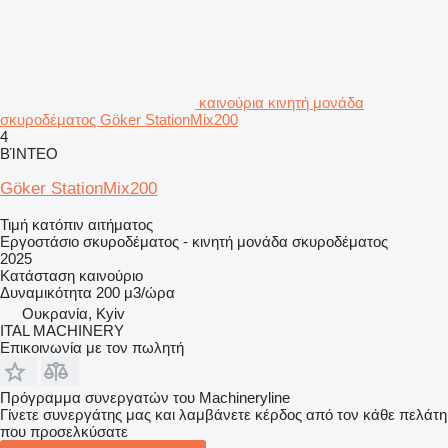
καινούρια κινητή μονάδα
σκυροδέματος Göker StationMix200
4
ΒΊΝΤΕΟ
Göker StationMix200
Τιμή κατόπιν αιτήματος
Εργοστάσιο σκυροδέματος - κινητή μονάδα σκυροδέματος
2025
Κατάσταση
καινούριο
Δυναμικότητα
200 μ3/ώρα
Ουκρανία, Kyiv
ITAL MACHINERY
Επικοινωνία με τον πωλητή
Πρόγραμμα συνεργατών του Machineryline
Γίνετε συνεργάτης μας και λαμβάνετε κέρδος από τον κάθε πελάτη
που προσελκύσατε