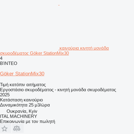
καινούρια κινητή μονάδα
σκυροδέματος Göker StationMix30
4
ΒΊΝΤΕΟ
Göker StationMix30
Τιμή κατόπιν αιτήματος
Εργοστάσιο σκυροδέματος - κινητή μονάδα σκυροδέματος
2025
Κατάσταση
καινούριο
Δυναμικότητα
25 μ3/ώρα
Ουκρανία, Kyiv
ITAL MACHINERY
Επικοινωνία με τον πωλητή