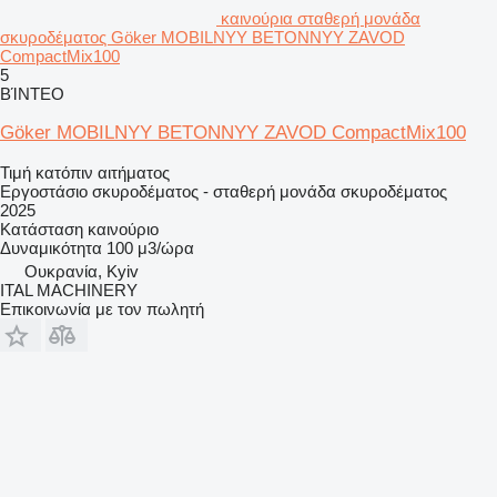
καινούρια σταθερή μονάδα
σκυροδέματος Göker MOBILNYY BETONNYY ZAVOD
CompactMix100
5
ΒΊΝΤΕΟ
Göker MOBILNYY BETONNYY ZAVOD CompactMix100
Τιμή κατόπιν αιτήματος
Εργοστάσιο σκυροδέματος - σταθερή μονάδα σκυροδέματος
2025
Κατάσταση
καινούριο
Δυναμικότητα
100 μ3/ώρα
Ουκρανία, Kyiv
ITAL MACHINERY
Επικοινωνία με τον πωλητή