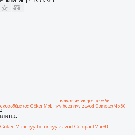
Επικοινωνία με τον πωλητή
καινούρια κινητή μονάδα
σκυροδέματος Göker Mobilnyy betonnyy zavod CompactMix60
4
ΒΊΝΤΕΟ
Göker Mobilnyy betonnyy zavod CompactMix60