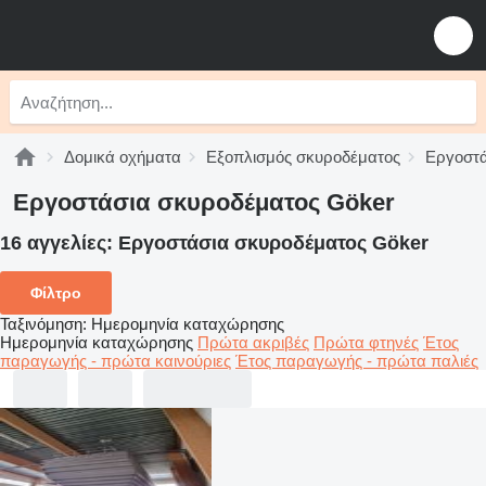
Δομικά οχήματα
Εξοπλισμός σκυροδέματος
Εργοστά
Εργοστάσια σκυροδέματος Göker
16 αγγελίες:
Εργοστάσια σκυροδέματος Göker
Φίλτρο
Ταξινόμηση
:
Ημερομηνία καταχώρησης
Ημερομηνία καταχώρησης
Πρώτα ακριβές
Πρώτα φτηνές
Έτος
παραγωγής - πρώτα καινούριες
Έτος παραγωγής - πρώτα παλιές