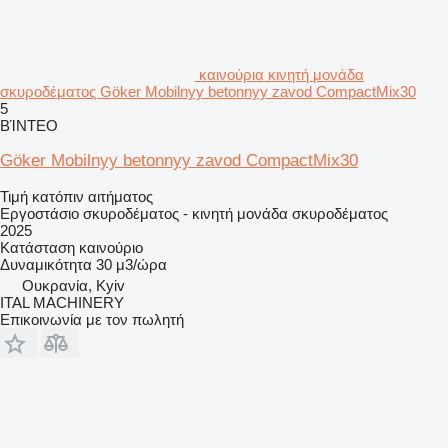
καινούρια κινητή μονάδα
σκυροδέματος Göker Mobilnyy betonnyy zavod CompactMix30
5
ΒΊΝΤΕΟ
Göker Mobilnyy betonnyy zavod CompactMix30
Τιμή κατόπιν αιτήματος
Εργοστάσιο σκυροδέματος - κινητή μονάδα σκυροδέματος
2025
Κατάσταση
καινούριο
Δυναμικότητα
30 μ3/ώρα
Ουκρανία, Kyiv
ITAL MACHINERY
Επικοινωνία με τον πωλητή