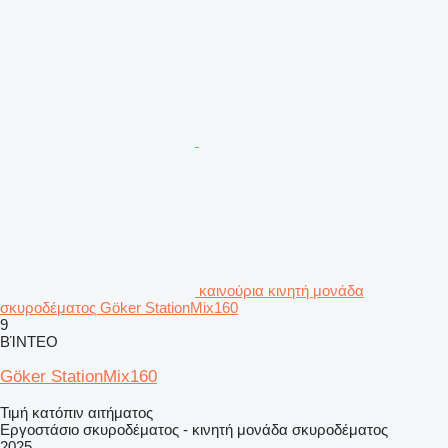
καινούρια κινητή μονάδα
σκυροδέματος Göker StationMix160
9
ΒΊΝΤΕΟ
Göker StationMix160
Τιμή κατόπιν αιτήματος
Εργοστάσιο σκυροδέματος - κινητή μονάδα σκυροδέματος
2025