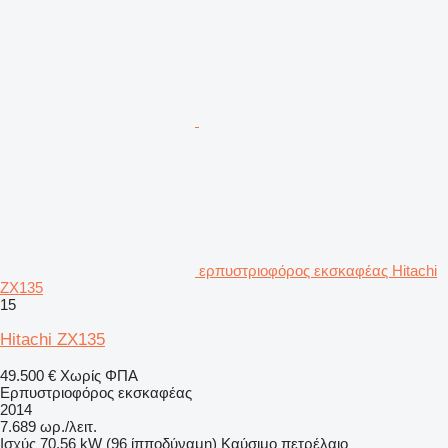
ερπυστριοφόρος εκσκαφέας Hitachi
ZX135
15
Hitachi ZX135
49.500 €
Χωρίς ΦΠΑ
Ερπυστριοφόρος εκσκαφέας
2014
7.689 ωρ./λειτ.
Ισχύς
70.56 kW (96 ίπποδύναμη)
Καύσιμο
πετρέλαιο