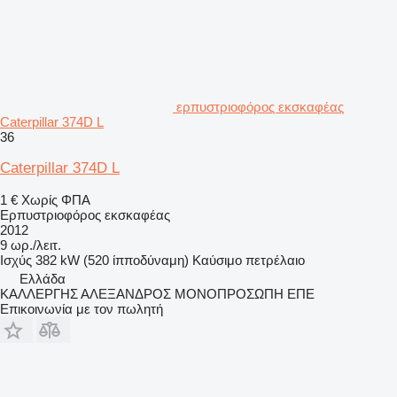
ερπυστριοφόρος εκσκαφέας
Caterpillar 374D L
36
Caterpillar 374D L
1 €
Χωρίς ΦΠΑ
Ερπυστριοφόρος εκσκαφέας
2012
9 ωρ./λειτ.
Ισχύς
382 kW (520 ίπποδύναμη)
Καύσιμο
πετρέλαιο
Ελλάδα
ΚΑΛΛΕΡΓΗΣ ΑΛΕΞΑΝΔΡΟΣ ΜΟΝΟΠΡΟΣΩΠΗ ΕΠΕ
Επικοινωνία με τον πωλητή