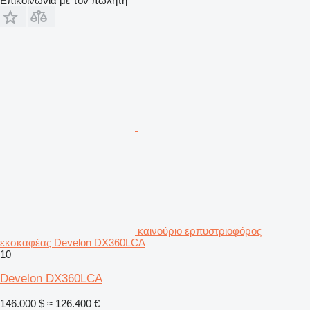
Επικοινωνία με τον πωλητή
καινούριο ερπυστριοφόρος
εκσκαφέας Develon DX360LCA
10
Develon DX360LCA
146.000 $
≈ 126.400 €