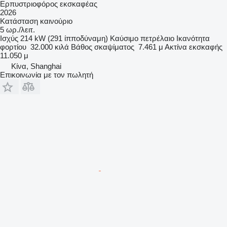
Ερπυστριοφόρος εκσκαφέας
2026
Κατάσταση
καινούριο
5 ωρ./λειτ.
Ισχύς
214 kW (291 ίπποδύναμη)
Καύσιμο
πετρέλαιο
Ικανότητα
φορτίου
32.000 κιλά
Βάθος σκαψίματος
7.461 μ
Ακτίνα εκσκαφής
11.050 μ
Κίνα, Shanghai
Επικοινωνία με τον πωλητή