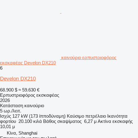
καινούριο ερπυστριοφόρος
εκσκαφέας Develon DX210
6
Develon DX210
68.900 $
≈ 59.630 €
Ερπυστριοφόρος εκσκαφέας
2026
Κατάσταση
καινούριο
5 ωρ./λειτ.
Ισχύς
127 kW (173 ίπποδύναμη)
Καύσιμο
πετρέλαιο
Ικανότητα
φορτίου
20.100 κιλά
Βάθος σκαψίματος
6,27 μ
Ακτίνα εκσκαφής
10,01 μ
Κίνα, Shanghai