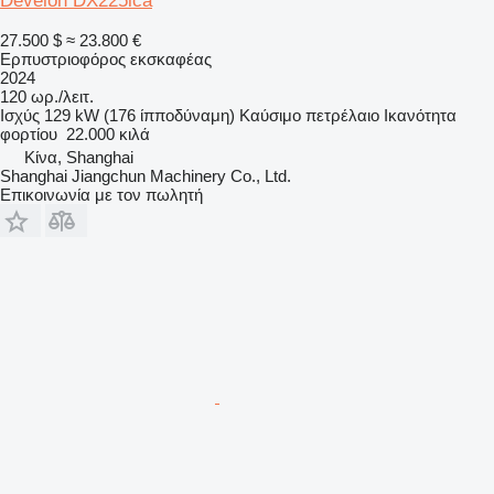
Develon DX225lca
27.500 $
≈ 23.800 €
Ερπυστριοφόρος εκσκαφέας
2024
120 ωρ./λειτ.
Ισχύς
129 kW (176 ίπποδύναμη)
Καύσιμο
πετρέλαιο
Ικανότητα
φορτίου
22.000 κιλά
Κίνα, Shanghai
Shanghai Jiangchun Machinery Co., Ltd.
Επικοινωνία με τον πωλητή