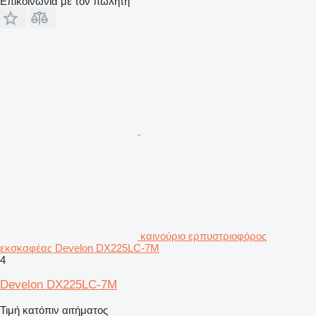
Επικοινωνία με τον πωλητή
καινούριο ερπυστριοφόρος
εκσκαφέας Develon DX225LC-7M
4
Develon DX225LC-7M
Τιμή κατόπιν αιτήματος