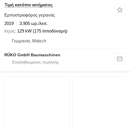
Τιμή κατόπιν αιτήματος
Ερπυστριοφόρος γερανός
2019
3.905 ωρ./λειτ.
Ισχύς
129 kW (175 ίπποδύναμη)
Γερμανία, Malsch
RÜKO GmbH Baumaschinen