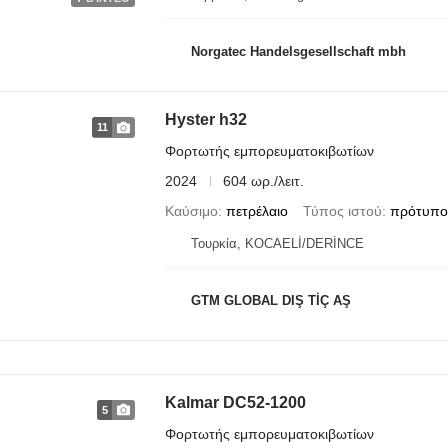
Norgatec Handelsgesellschaft mbh
Hyster h32
11
Φορτωτής εμπορευματοκιβωτίων
2024
604 ωρ./λειτ.
Καύσιμο
πετρέλαιο
Τύπος ιστού
πρότυπο
Τουρκία, KOCAELİ/DERİNCE
GTM GLOBAL DIŞ TİÇ AŞ
Kalmar DC52-1200
5
Φορτωτής εμπορευματοκιβωτίων