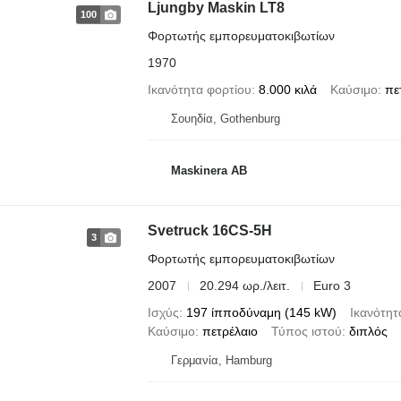
Ljungby Maskin LT8
100
Φορτωτής εμπορευματοκιβωτίων
1970
Ικανότητα φορτίου
8.000 κιλά
Καύσιμο
πε
Σουηδία, Gothenburg
Maskinera AB
Svetruck 16CS-5H
3
Φορτωτής εμπορευματοκιβωτίων
2007
20.294 ωρ./λειτ.
Euro 3
Ισχύς
197 ίπποδύναμη (145 kW)
Ικανότητ
Καύσιμο
πετρέλαιο
Τύπος ιστού
διπλός
Γερμανία, Hamburg