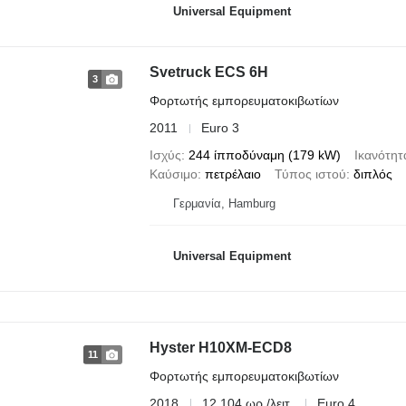
Universal Equipment
Svetruck ECS 6H
3
Φορτωτής εμπορευματοκιβωτίων
2011
Euro 3
Ισχύς
244 ίπποδύναμη (179 kW)
Ικανότητ
Καύσιμο
πετρέλαιο
Τύπος ιστού
διπλός
Γερμανία, Hamburg
Universal Equipment
Hyster H10XM-ECD8
11
Φορτωτής εμπορευματοκιβωτίων
2018
12.104 ωρ./λειτ.
Euro 4