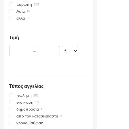
Ευρώπη
Ασία
Ολλανδία
άλλα
Γερμανία
Κίνα
Δανία
Τουρκία
Κολομβία
Ιταλία
Σαουδική Αραβία
Ουκρανία
Τιμή
Μεγάλη Βρετανία
Hνωμένα Αραβικά Εμιράτα
Αυστραλία
Αυστρία
–
Ισπανία
Γαλλία
εμφάνιση όλων
Τύπος αγγελίας
πώληση
ενοικίαση
δημοπρασία
από τον κατασκευαστή
χρονομίσθωση