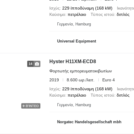
Ισχύς
229 ίπποδύναμη (168 kW)
Ικανότητ
Καύσιμο
πετρέλαιο
Τύπος ιστού
διπλός
Γερμανία, Hamburg
Universal Equipment
Hyster H11XM-ECD8
14
Φορτωτής εμπορευματοκιβωτίων
2019
8.600 ωρ./λειτ.
Euro 4
Ισχύς
229 ίπποδύναμη (168 kW)
Ικανότητ
Καύσιμο
πετρέλαιο
Τύπος ιστού
διπλός
Γερμανία, Hamburg
ΒΊΝΤΕΟ
Norgatec Handelsgesellschaft mbh