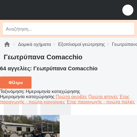
Δομικά οχήματα
Εξοπλισμοί γεώτρησης
Γεωτρύπαν
Γεωτρύπανα Comacchio
64 αγγελίες:
Γεωτρύπανα Comacchio
Φίλτρο
Ταξινόμηση
:
Ημερομηνία καταχώρησης
Ημερομηνία καταχώρησης
Πρώτα ακριβές
Πρώτα φτηνές
Έτος
παραγωγής - πρώτα καινούριες
Έτος παραγωγής - πρώτα παλιές