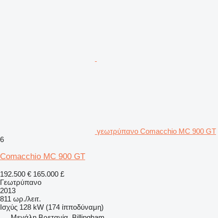
γεωτρύπανο Comacchio MC 900 GT
6
Comacchio MC 900 GT
192.500 €
165.000 £
Γεωτρύπανο
2013
811 ωρ./λειτ.
Ισχύς
128 kW (174 ίπποδύναμη)
Μεγάλη Βρετανία, Billingham