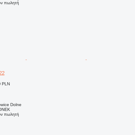
τον πωλητή
22
0 PLN
owice Dolne
ONEK
τον πωλητή