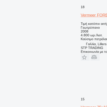
18
Vermeer FOR
Τιμή κατόπιν αιτ
Γεωτρύπανο
2008
4.800 ωρ./λειτ.
Καύσιμο
πετρέλα
Γαλλία, Lillers
STP TRADING
Επικοινωνία με 
15