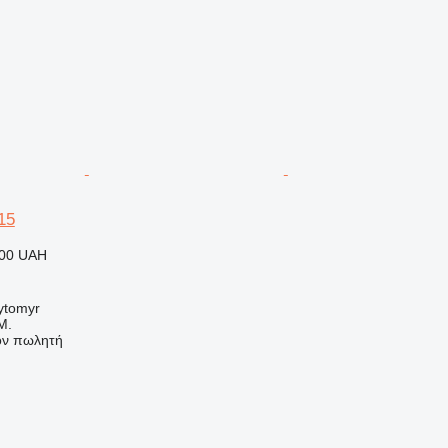
15
000 UAH
ytomyr
M.
τον πωλητή