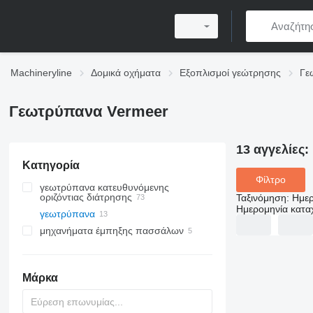
Machineryline
Δομικά οχήματα
Εξοπλισμοί γεώτρησης
Γε
Γεωτρύπανα Vermeer
13 αγγελίες:
Κατηγορία
Φίλτρο
γεωτρύπανα κατευθυνόμενης
οριζόντιας διάτρησης
Ταξινόμηση
:
Ημερ
Ημερομηνία κατ
γεωτρύπανα
μηχανήματα έμπηξης πασσάλων
Μάρκα