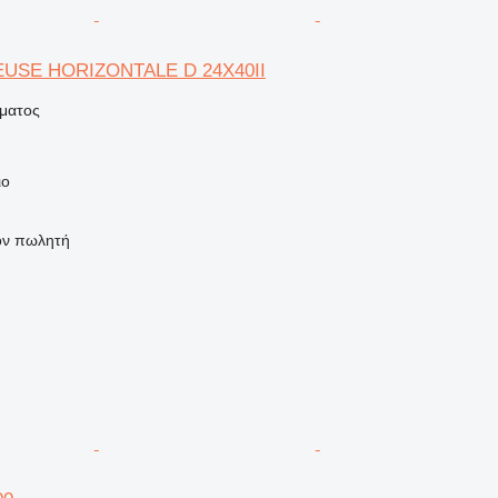
EUSE HORIZONTALE D 24X40II
ήματος
ιο
τον πωλητή