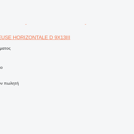
EUSE HORIZONTALE D 9X13III
ήματος
ιο
τον πωλητή