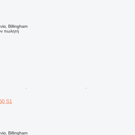
ία, Billingham
τον πωλητή
50 S1
ία, Billingham