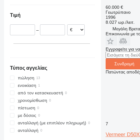
Γαλλία
Ουκρανία
60.000 €
Λιθουανία
Γεωτρύπανο
Τιμή
Τσεχία
1996
8.027 ωρ./λειτ.
Πολωνία
Μεγάλη Βρεταν
–
Γερμανία
Επικοινωνία με 
Εγγραφείτε για ν
Συνδρομή
Τύπος αγγελίας
Πατώντας αποδέχ
πώληση
ενοικίαση
από τον κατασκευαστή
χρονομίσθωση
πίστωση
με δόσεις
ανταλλαγή (με επιπλέον πληρωμή)
7
ανταλλαγή
Vermeer D50X