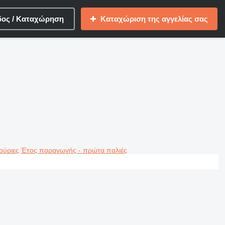
δος / Καταχώρηση
Καταχώριση της αγγελίας σας
ούριες
Έτος παραγωγής - πρώτα παλιές