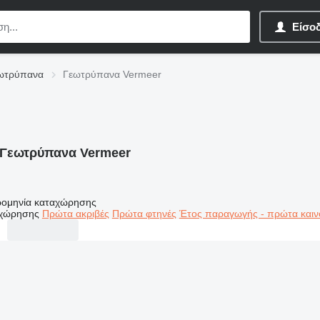
Είσο
ωτρύπανα
Γεωτρύπανα Vermeer
Γεωτρύπανα Vermeer
ομηνία καταχώρησης
αχώρησης
Πρώτα ακριβές
Πρώτα φτηνές
Έτος παραγωγής - πρώτα καιν