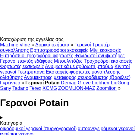
Καταχώριση της αγγελίας σας
Machineryline
»
Δομικά οχήματα
»
Γερανοί
Τρακτέρ
συγκόλλησης
Ερπυστριοφόροι εκσκαφείς
Μίνι εκσκαφείς
Εμπρόσθιοι τροχοφόροι φορτωτές
Ψαλιδωτοί ανυψωτήρες
Γερανοί παντός εδάφους
Μπουλντόζες
Τροχοφόροι εκσκαφείς
Φορτωτές εκσκαφείς
Ανυψωτικά με αρθρωτή μπούμα
Κινητοί
γερανοί
Γεωτρύπανα
Εκσκαφείς-φορτωτές μονόπλευρης
ολίσθησης
Αναμεικτήρες μεταφοράς σκυροδέματος (Βαρέλες)
Γκρέιντερ
»
Γερανοί Potain
Demag
Grove
Liebherr
LiuGong
Sany
Tadano
Terex
XCMG
ZOOMLION-MAZ
Zoomlion
»
Γερανοί Potain
Κατηγορία
οικοδομικοί γερανοί (πυργογερανοί)
αυτοανεγειρόμενοι γερανοί
εναέριοι γερανοί