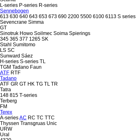
L-series
P-series
R-series
Sennebogen
613
630
640
643
653
673
690
2200
5500
6100
6113
S series
Sevencrane
Simma
GT
Sinotruk Howo
Soilmec
Soima
Spierings
345
365
377
1265
SK
Stahl
Sumitomo
LS
SC
Sunward
Sáez
H-series
S-series
TL
TGM
Tadano Faun
ATF
RTF
Tadano
ATF
GR
GT
HK
TG
TL
TR
Tatra
148
815
T-series
Terberg
FM
Terex
A-series
AC
RC
TC
TTC
Thyssen
Transgruas
Unic
URW
Ural