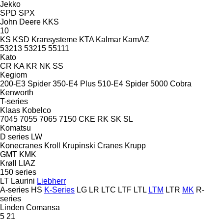
Jekko
SPD
SPX
John Deere
KKS
10
KS
KSD Kransysteme
KTA
Kalmar
KamAZ
53213
53215
55111
Kato
CR
KA
KR
NK
SS
Kegiom
200-E3 Spider
350-E4 Plus
510-E4 Spider
5000 Cobra
Kenworth
T-series
Klaas
Kobelco
7045
7055
7065
7150
CKE
RK
SK
SL
Komatsu
D series
LW
Konecranes
Kroll
Krupinski Cranes
Krupp
GMT
KMK
Krøll
LIAZ
150 series
LT
Laurini
Liebherr
A-series
HS
K-Series
LG
LR
LTC
LTF
LTL
LTM
LTR
MK
R-
series
Linden Comansa
5
21