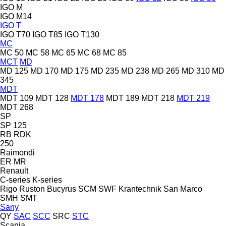
IGO M
IGO M14
IGO T
IGO T70
IGO T85
IGO T130
MC
MC 50
MC 58
MC 65
MC 68
MC 85
MCT
MD
MD 125
MD 170
MD 175
MD 235
MD 238
MD 265
MD 310
MD
345
MDT
MDT 109
MDT 128
MDT 178
MDT 189
MDT 218
MDT 219
MDT 268
SP
SP 125
RB
RDK
250
Raimondi
ER
MR
Renault
C-series
K-series
Rigo
Ruston Bucyrus
SCM
SWF Krantechnik
San Marco
SMH
SMT
Sany
QY
SAC
SCC
SRC
STC
Scania