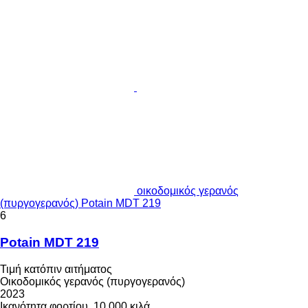
οικοδομικός γερανός
(πυργογερανός) Potain MDT 219
6
Potain MDT 219
Τιμή κατόπιν αιτήματος
Οικοδομικός γερανός (πυργογερανός)
2023
Ικανότητα φορτίου
10.000 κιλά