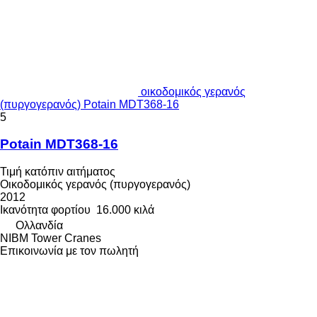
οικοδομικός γερανός
(πυργογερανός) Potain MDT368-16
5
Potain MDT368-16
Τιμή κατόπιν αιτήματος
Οικοδομικός γερανός (πυργογερανός)
2012
Ικανότητα φορτίου
16.000 κιλά
Ολλανδία
NIBM Tower Cranes
Επικοινωνία με τον πωλητή