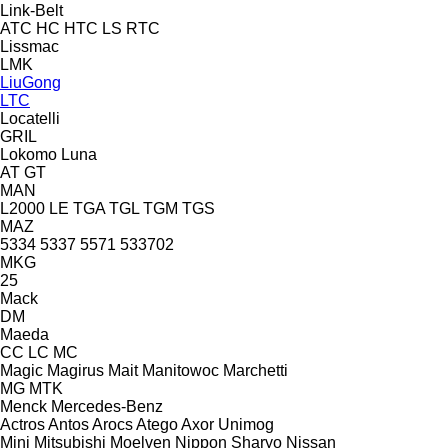
Link-Belt
ATC
HC
HTC
LS
RTC
Lissmac
LMK
LiuGong
LTC
Locatelli
GRIL
Lokomo
Luna
AT
GT
MAN
L2000
LE
TGA
TGL
TGM
TGS
MAZ
5334
5337
5571
533702
MKG
25
Mack
DM
Maeda
CC
LC
MC
Magic
Magirus
Mait
Manitowoc
Marchetti
MG
MTK
Menck
Mercedes-Benz
Actros
Antos
Arocs
Atego
Axor
Unimog
Mini
Mitsubishi
Moelven
Nippon Sharyo
Nissan