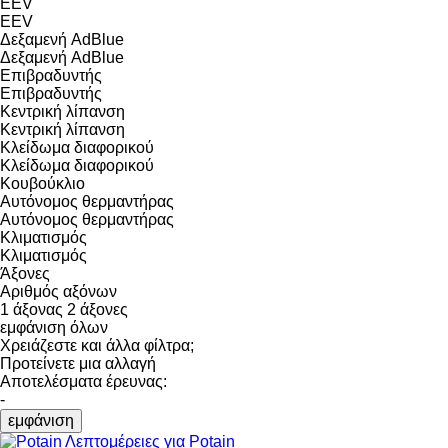
EEV
EEV
Δεξαμενή AdBlue
Δεξαμενή AdBlue
Επιβραδυντής
Επιβραδυντής
Κεντρική λίπανση
Κεντρική λίπανση
Κλείδωμα διαφορικού
Κλείδωμα διαφορικού
Κουβούκλιο
Αυτόνομος θερμαντήρας
Αυτόνομος θερμαντήρας
Κλιματισμός
Κλιματισμός
Άξονες
Αριθμός αξόνων
1 άξονας
2 άξονες
εμφάνιση όλων
Χρειάζεστε και άλλα φίλτρα;
Προτείνετε μια αλλαγή
Αποτελέσματα έρευνας:
-
εμφάνιση
Λεπτομέρειες για Potain