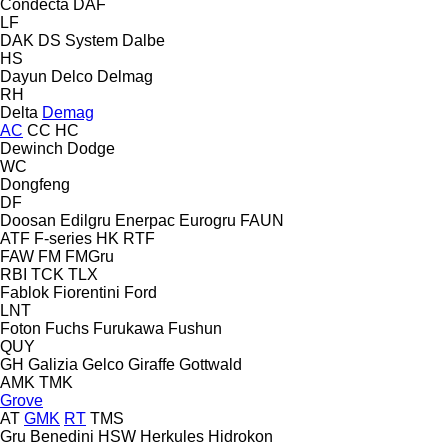
Condecta
DAF
LF
DAK
DS System
Dalbe
HS
Dayun
Delco
Delmag
RH
Delta
Demag
AC
CC
HC
Dewinch
Dodge
WC
Dongfeng
DF
Doosan
Edilgru
Enerpac
Eurogru
FAUN
ATF
F-series
HK
RTF
FAW
FM
FMGru
RBI
TCK
TLX
Fablok
Fiorentini
Ford
LNT
Foton
Fuchs
Furukawa
Fushun
QUY
GH
Galizia
Gelco
Giraffe
Gottwald
AMK
TMK
Grove
AT
GMK
RT
TMS
Gru Benedini
HSW
Herkules
Hidrokon