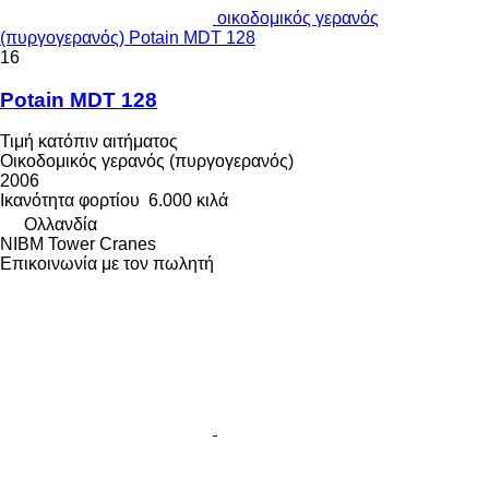
οικοδομικός γερανός
(πυργογερανός) Potain MDT 128
16
Potain MDT 128
Τιμή κατόπιν αιτήματος
Οικοδομικός γερανός (πυργογερανός)
2006
Ικανότητα φορτίου
6.000 κιλά
Ολλανδία
NIBM Tower Cranes
Επικοινωνία με τον πωλητή