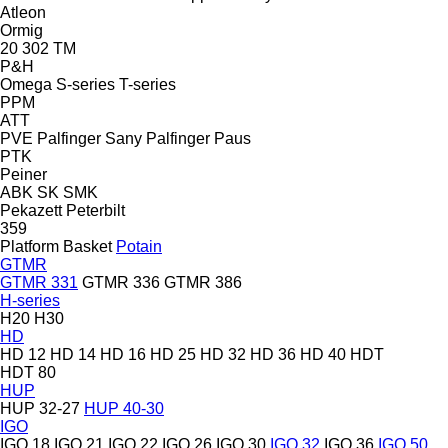
Atleon
Ormig
20
302
TM
P&H
Omega
S-series
T-series
PPM
ATT
PVE
Palfinger Sany
Palfinger
Paus
PTK
Peiner
ABK
SK
SMK
Pekazett
Peterbilt
359
Platform Basket
Potain
GTMR
GTMR 331
GTMR 336
GTMR 386
H-series
H20
H30
HD
HD 12
HD 14
HD 16
HD 25
HD 32
HD 36
HD 40
HDT
HDT 80
HUP
HUP 32-27
HUP 40-30
IGO
IGO 18
IGO 21
IGO 22
IGO 26
IGO 30
IGO 32
IGO 36
IGO 50