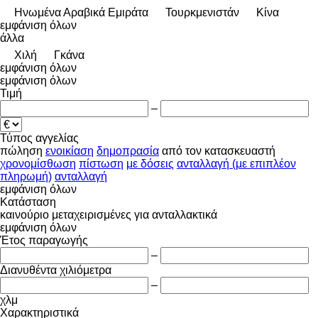
Hνωμένα Αραβικά Εμιράτα
Τουρκμενιστάν
Κίνα
εμφάνιση όλων
άλλα
Χιλή
Γκάνα
εμφάνιση όλων
εμφάνιση όλων
Τιμή
–
Τύπος αγγελίας
πώληση
ενοικίαση
δημοπρασία
από τον κατασκευαστή
χρονομίσθωση
πίστωση
με δόσεις
ανταλλαγή (με επιπλέον
πληρωμή)
ανταλλαγή
εμφάνιση όλων
Κατάσταση
καινούριο
μεταχειρισμένες
για ανταλλακτικά
εμφάνιση όλων
Έτος παραγωγής
–
Διανυθέντα χιλιόμετρα
–
χλμ
Χαρακτηριστικά