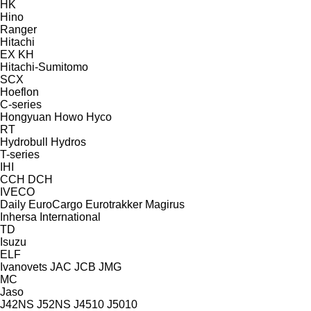
HK
Hino
Ranger
Hitachi
EX
KH
Hitachi-Sumitomo
SCX
Hoeflon
C-series
Hongyuan
Howo
Hyco
RT
Hydrobull
Hydros
T-series
IHI
CCH
DCH
IVECO
Daily
EuroCargo
Eurotrakker
Magirus
Inhersa
International
TD
Isuzu
ELF
Ivanovets
JAC
JCB
JMG
MC
Jaso
J42NS
J52NS
J4510
J5010