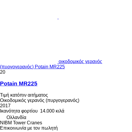
οικοδομικός γερανός
(πυργογερανός) Potain MR225
20
Potain MR225
Τιμή κατόπιν αιτήματος
Οικοδομικός γερανός (πυργογερανός)
2017
Ικανότητα φορτίου
14.000 κιλά
Ολλανδία
NIBM Tower Cranes
Επικοινωνία με τον πωλητή