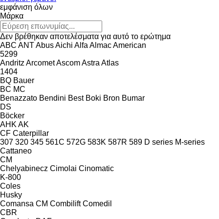
εμφάνιση όλων
Μάρκα
Δεν βρέθηκαν αποτελέσματα για αυτό το ερώτημα
ABC
ANT
Abus
Aichi
Alfa
Almac
American
5299
Andritz
Arcomet
Ascom
Astra
Atlas
1404
BQ
Bauer
BC
MC
Benazzato
Bendini
Best
Boki
Bron
Bumar
DS
Böcker
AHK
AK
CF
Caterpillar
307
320
345
561C
572G
583K
587R
589
D series
M-series
Cattaneo
CM
Chelyabinecz
Cimolai
Cinomatic
K-800
Coles
Husky
Comansa CM
Combilift
Comedil
CBR