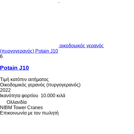
οικοδομικός γερανός
(πυργογερανός) Potain J10
6
Potain J10
Τιμή κατόπιν αιτήματος
Οικοδομικός γερανός (πυργογερανός)
2022
Ικανότητα φορτίου
10.000 κιλά
Ολλανδία
NIBM Tower Cranes
Επικοινωνία με τον πωλητή