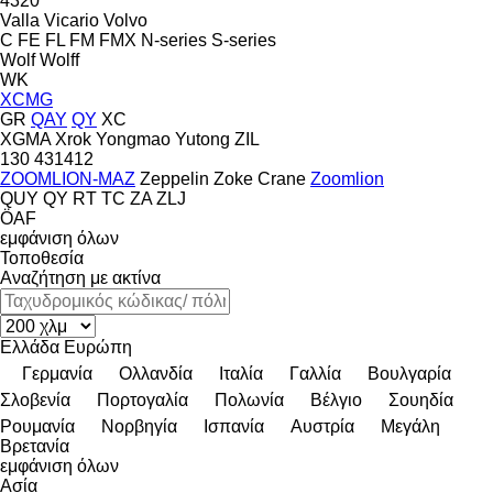
4320
Valla
Vicario
Volvo
C
FE
FL
FM
FMX
N-series
S-series
Wolf
Wolff
WK
XCMG
GR
QAY
QY
XC
XGMA
Xrok
Yongmao
Yutong
ZIL
130
431412
ZOOMLION-MAZ
Zeppelin
Zoke Crane
Zoomlion
QUY
QY
RT
TC
ZA
ZLJ
ÖAF
εμφάνιση όλων
Τοποθεσία
Αναζήτηση με ακτίνα
Ελλάδα
Ευρώπη
Γερμανία
Ολλανδία
Ιταλία
Γαλλία
Βουλγαρία
Σλοβενία
Πορτογαλία
Πολωνία
Βέλγιο
Σουηδία
Ρουμανία
Νορβηγία
Ισπανία
Αυστρία
Μεγάλη
Βρετανία
εμφάνιση όλων
Ασία