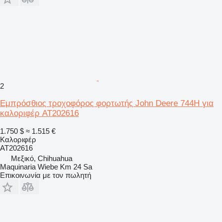
2
Εμπρόσθιος τροχοφόρος φορτωτής John Deere 744H για
καλοριφέρ AT202616
1.750 $
≈ 1.515 €
Καλοριφέρ
AT202616
Μεξικό, Chihuahua
Maquinaria Wiebe Km 24 Sa
Επικοινωνία με τον πωλητή