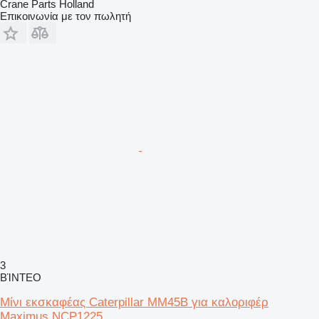
Crane Parts Holland
Επικοινωνία με τον πωλητή
3
ΒΊΝΤΕΟ
Μίνι εκσκαφέας Caterpillar MM45B για καλοριφέρ
Maximus NCP1225