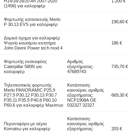
H14/16/18/20 An 2007-2020
1.200 €
(1456) για καλοριφέρ
Φορτωτής κατασκευής Merlo
190,60 €
P 30.13 EVS για καλοριφέρ
Δομικό όχημα για καλοριφέρ
Ψυγείο καυσίμου κινητήρα
186 €
John Deere Power tech mod 4
Φορτωτής εκσκαφέας
Αριθμός
Caterpillar 580N για
εξαρτήματος:
735,70 €
καλοριφέρ
47689743
Τηλεσκοπικός φορτωτής
Κατάσταση:
Merlo PANORAMIC P25.9
καινούριο, αριθμός
P27.9 P30.12 P30.13 P30.7
εξαρτήματος:
669,30 €
P35.11 P35.9 P40.8 P60.10
NCP1908A OE
P60.6 για καλοριφέρ Maximus
032327 32327
Κατάσταση:
Περονοφόρο με αέριο
καινούριο, αριθμός
Komatsu για καλοριφέρ
εξαρτήματος:
203 €