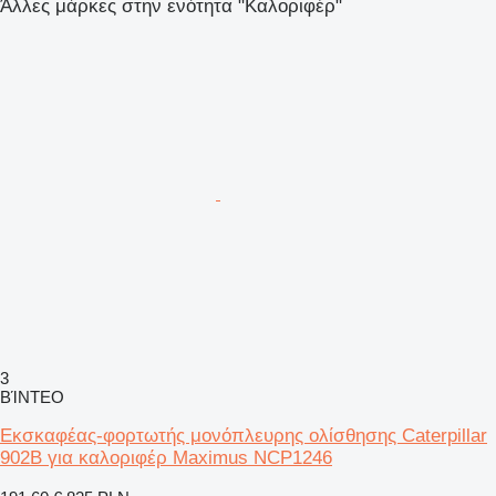
Άλλες μάρκες στην ενότητα "Καλοριφέρ"
3
ΒΊΝΤΕΟ
Εκσκαφέας-φορτωτής μονόπλευρης ολίσθησης Caterpillar
902B για καλοριφέρ Maximus NCP1246