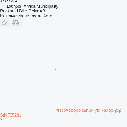
377-7572
Σουηδία, Arvika Municipality
Rackstad Bil & Delar AB
Επικοινωνία με τον πωλητή
περονοφόρο όχημα για καλοριφέρ
Still 735281
7