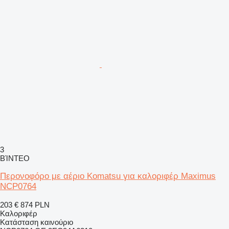
3
ΒΊΝΤΕΟ
Περονοφόρο με αέριο Komatsu για καλοριφέρ Maximus
NCP0764
203 €
874 PLN
Καλοριφέρ
Κατάσταση
καινούριο