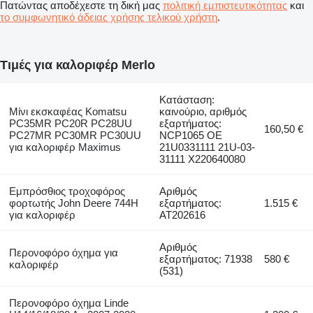
Πατώντας αποδέχεστε τη δική μας
πολιτική εμπιστευτικότητας
και
το συμφωνητικό άδειας χρήσης τελικού χρήστη
.
Τιμές για καλοριφέρ Merlo
Κατάσταση:
Μίνι εκσκαφέας Komatsu
καινούριο, αριθμός
PC35MR PC20R PC28UU
εξαρτήματος:
160,50 €
PC27MR PC30MR PC30UU
NCP1065 OE
για καλοριφέρ Maximus
21U0331111 21U-03-
31111 X220640080
Εμπρόσθιος τροχοφόρος
Αριθμός
φορτωτής John Deere 744H
εξαρτήματος:
1.515 €
για καλοριφέρ
AT202616
Αριθμός
Περονοφόρο όχημα για
εξαρτήματος: 71938
580 €
καλοριφέρ
(531)
Περονοφόρο όχημα Linde