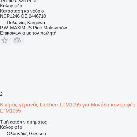
191,60 €
825 PLN
Καλοριφέρ
Κατάσταση
καινούριο
NCP1246 OE 2446710
Πολωνία, Kargowa
P.W. MAXIMUS Piotr Maksymów
Επικοινωνία με τον πωλητή
2
Κινητός γερανός Liebherr LTM1055 για Μονάδα καλοριφέρ
LTM1055
Τιμή κατόπιν αιτήματος
Καλοριφέρ
Ολλανδία, Giessen