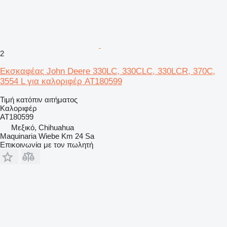
2
Εκσκαφέας John Deere 330LC, 330CLC, 330LCR, 370C,
3554 L για καλοριφέρ AT180599
Τιμή κατόπιν αιτήματος
Καλοριφέρ
AT180599
Μεξικό, Chihuahua
Maquinaria Wiebe Km 24 Sa
Επικοινωνία με τον πωλητή