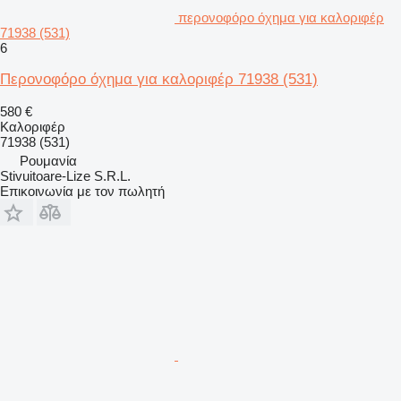
περονοφόρο όχημα για καλοριφέρ
71938 (531)
6
Περονοφόρο όχημα για καλοριφέρ 71938 (531)
580 €
Καλοριφέρ
71938 (531)
Ρουμανία
Stivuitoare-Lize S.R.L.
Επικοινωνία με τον πωλητή