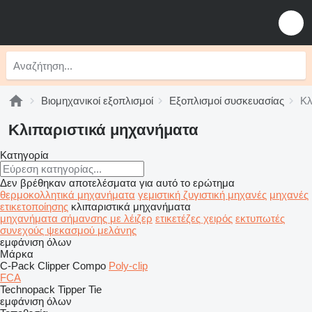
Βιομηχανικοί εξοπλισμοί
Εξοπλισμοί συσκευασίας
Κλ
Κλιπαριστικά μηχανήματα
Κατηγορία
Δεν βρέθηκαν αποτελέσματα για αυτό το ερώτημα
θερμοκολλητικά μηχανήματα
γεμιστική ζυγιστική μηχανές
μηχανές
ετικετοποίησης
κλιπαριστικά μηχανήματα
μηχανήματα σήμανσης με λέιζερ
ετικετέζες χειρός
εκτυπωτές
συνεχούς ψεκασμού μελάνης
εμφάνιση όλων
Μάρκα
C-Pack
Clipper
Compo
Poly-clip
FCA
Technopack
Tipper Tie
εμφάνιση όλων