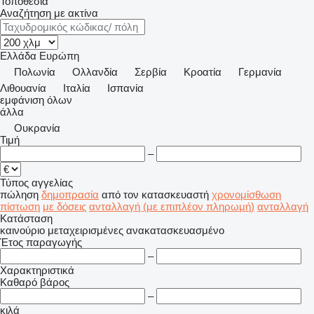
Τοποθεσία
Αναζήτηση με ακτίνα
Ελλάδα
Ευρώπη
Πολωνία
Ολλανδία
Σερβία
Κροατία
Γερμανία
Λιθουανία
Ιταλία
Ισπανία
εμφάνιση όλων
άλλα
Ουκρανία
Τιμή
–
Τύπος αγγελίας
πώληση
δημοπρασία
από τον κατασκευαστή
χρονομίσθωση
πίστωση
με δόσεις
ανταλλαγή (με επιπλέον πληρωμή)
ανταλλαγή
Κατάσταση
καινούριο
μεταχειρισμένες
ανακατασκευασμένο
Έτος παραγωγής
–
Χαρακτηριστικά
Καθαρό βάρος
–
κιλά