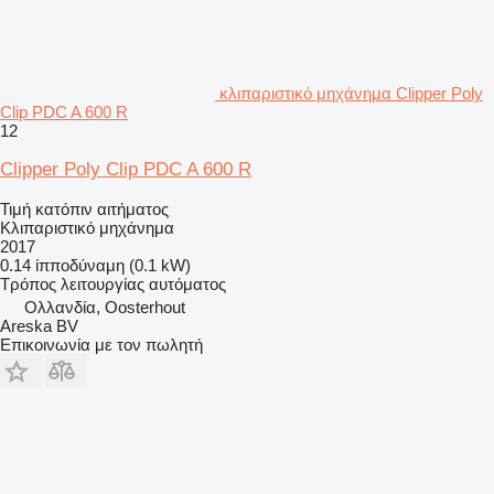
κλιπαριστικό μηχάνημα Clipper Poly
Clip PDC A 600 R
12
Clipper Poly Clip PDC A 600 R
Τιμή κατόπιν αιτήματος
Κλιπαριστικό μηχάνημα
2017
0.14 ίπποδύναμη (0.1 kW)
Τρόπος λειτουργίας
αυτόματος
Ολλανδία, Oosterhout
Areska BV
Επικοινωνία με τον πωλητή