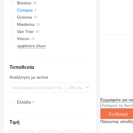
Breston
BM
Compas
Grimme
Miedema
SE
Van Trier
SL
LBV
Viscon
MC
εμφάνιση όλων
SB
W-series
Τοποθεσία
Αναζήτηση με ακτίνα
Εγγραφείτε για ν
Ελλάδα
Συνδρομή
Πατώντας αποδέχ
Τιμή