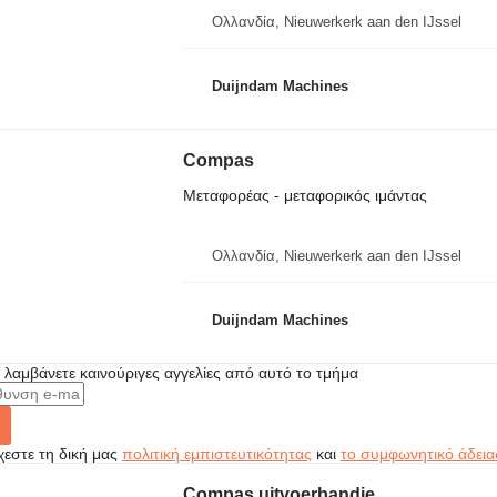
Ολλανδία, Nieuwerkerk aan den IJssel
Duijndam Machines
Compas
Μεταφορέας - μεταφορικός ιμάντας
Ολλανδία, Nieuwerkerk aan den IJssel
Duijndam Machines
α λαμβάνετε καινούριγες αγγελίες από αυτό το τμήμα
εστε τη δική μας
πολιτική εμπιστευτικότητας
και
το συμφωνητικό άδεια
Compas uitvoerbandje