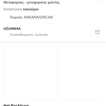
Μεταφορέας - μεταφορικός ιμάντας
Κατάσταση
καινούριο
Τουρκία, ANKARA/SİNCAN
UĞURMAK
Het-Packhuys