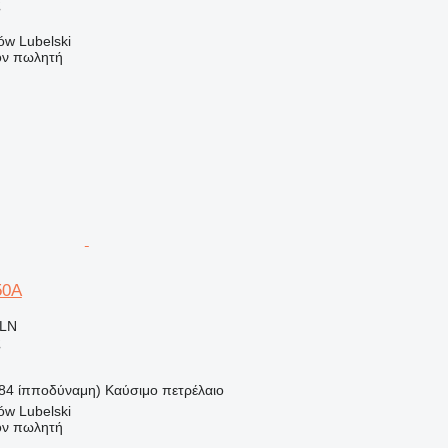
ς
ów Lubelski
τον πωλητή
50A
PLN
ς
(84 ίπποδύναμη)
Καύσιμο
πετρέλαιο
ów Lubelski
τον πωλητή