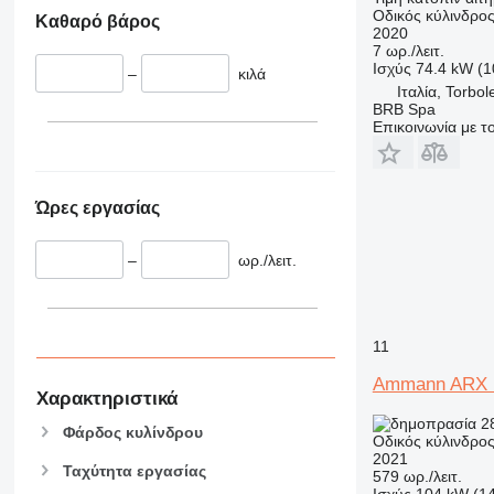
Οδικός κύλινδρο
Καθαρό βάρος
2020
7 ωρ./λειτ.
Ισχύς
74.4 kW (1
–
κιλά
Ιταλία, Torbol
BRB Spa
Επικοινωνία με 
Ώρες εργασίας
–
ωρ./λειτ.
11
Ammann ARX 
Χαρακτηριστικά
28
Φάρδος κυλίνδρου
Οδικός κύλινδρο
2021
Ταχύτητα εργασίας
579 ωρ./λειτ.
Ισχύς
104 kW (1