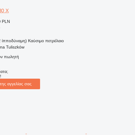
30 X
0 PLN
ς
2 ίπποδύναμη)
Καύσιμο
πετρέλαιο
na Tuliszków
τον πωλητή
ατα;
!
της αγγελίας σας