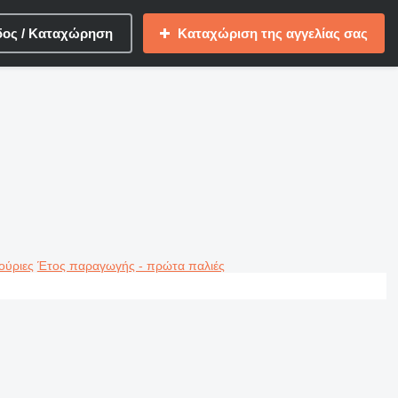
δος / Καταχώρηση
Καταχώριση της αγγελίας σας
ούριες
Έτος παραγωγής - πρώτα παλιές