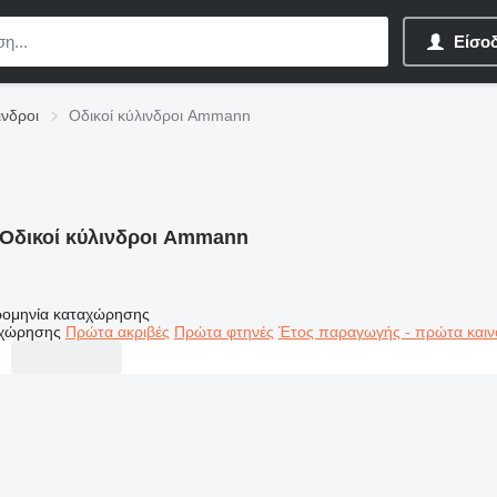
Είσο
ινδροι
Οδικοί κύλινδροι Ammann
Οδικοί κύλινδροι Ammann
ομηνία καταχώρησης
αχώρησης
Πρώτα ακριβές
Πρώτα φτηνές
Έτος παραγωγής - πρώτα καιν