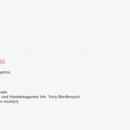
95
ήματος
ς
meln
s- und Handelsagentur Inh. Yuriy Bordkovych
τον πωλητή