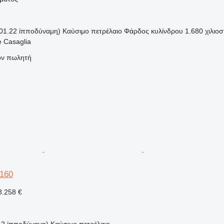
ς
01.22 ίπποδύναμη)
Καύσιμο
πετρέλαιο
Φάρδος κυλίνδρου
1.680 χιλιοσ
e Casaglia
τον πωλητή
160
.258 €
ς
42 ίπποδύναμη)
Καύσιμο
πετρέλαιο