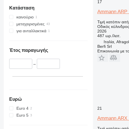
17
Κατάσταση
Ammann ARP 
καινούριο
Τιμή κατόπιν αιτ
μεταχειρισμένες
Οδικός κύλινδρο
για ανταλλακτικά
2026
487 ωρ./λειτ.
Ιταλία, Afrago
Berfi Srl
Έτος παραγωγής
Επικοινωνία με 
–
Ευρώ
Euro 4
21
Euro 5
Ammann ARX 1
Τιμή κατόπιν αιτ