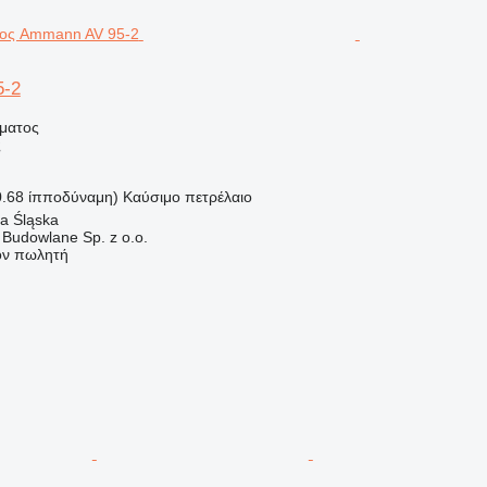
5-2
ήματος
ς
0.68 ίπποδύναμη)
Καύσιμο
πετρέλαιο
a Śląska
 Budowlane Sp. z o.o.
τον πωλητή