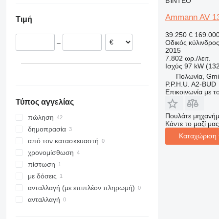
ΒΊΝΤΕΟ
Ρουμανία
Ammann AV 1
Τιμή
Βέλγιο
Ιταλία
39.250 €
169.00
Οδικός κύλινδρο
–
Γερμανία
2015
Ολλανδία
7.802 ωρ./λειτ.
Ισχύς
97 kW (13
Ισπανία
Πολωνία, Gmi
εμφάνιση όλων
P.P.H.U. A2-BUD
Επικοινωνία με 
Τύπος αγγελίας
Πουλάτε μηχανήμ
πώληση
Κάντε το μαζί μας
δημοπρασία
Καταχώριση 
από τον κατασκευαστή
χρονομίσθωση
πίστωση
με δόσεις
ανταλλαγή (με επιπλέον πληρωμή)
ανταλλαγή