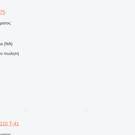
75
ήματος
ς
la (NA)
τον πωλητή
10 T-41
ήματος