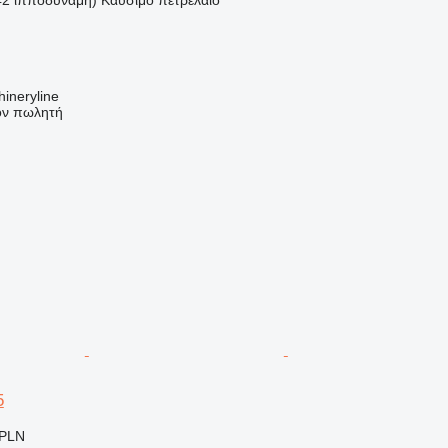
ineryline
τον πωλητή
5
 PLN