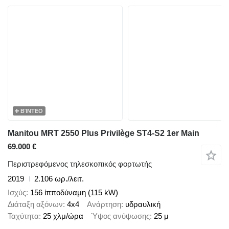
ΒΊΝΤΕΟ
Manitou MRT 2550 Plus Privilège ST4-S2 1er Main
69.000 €
Περιστρεφόμενος τηλεσκοπικός φορτωτής
2019
2.106 ωρ./λειτ.
Ισχύς
156 ίπποδύναμη (115 kW)
Διάταξη αξόνων
4x4
Ανάρτηση
υδραυλική
Ταχύτητα
25 χλμ/ώρα
Ύψος ανύψωσης
25 μ