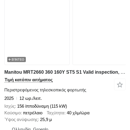
ΒΊΝΤΕΟ
Manitou MRT2660 360 160Y ST5 S1 Valid inspection, *Guarant
Τιμή κατόπιν αιτήματος
Περιστρεφόμενος τηλεσκοπικός φορτωτής
2025
12 ωρ./λειτ.
Ισχύς
156 ίπποδύναμη (115 kW)
Καύσιμο
πετρέλαιο
Ταχύτητα
40 χλμ/ώρα
Ύψος ανύψωσης
25,9 μ
Ολλανδία, Groenlo