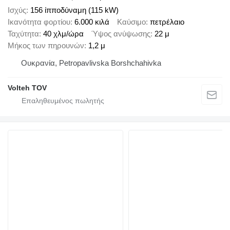
Ισχύς
156 ίπποδύναμη (115 kW)
Ικανότητα φορτίου
6.000 κιλά
Καύσιμο
πετρέλαιο
Ταχύτητα
40 χλμ/ώρα
Ύψος ανύψωσης
22 μ
Μήκος των πηρουνών
1,2 μ
Ουκρανία, Petropavlivska Borshchahivka
Volteh TOV