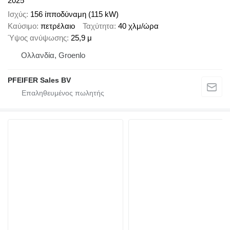
2025
Ισχύς
156 ίπποδύναμη (115 kW)
Καύσιμο
πετρέλαιο
Ταχύτητα
40 χλμ/ώρα
Ύψος ανύψωσης
25,9 μ
Ολλανδία, Groenlo
PFEIFER Sales BV