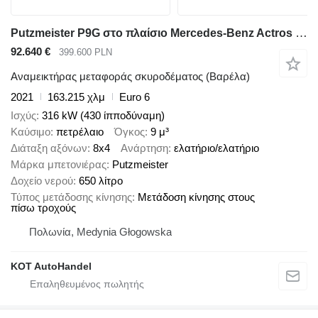
Putzmeister P9G στο πλαίσιο Mercedes-Benz Actros 3243
92.640 €
399.600 PLN
Αναμεικτήρας μεταφοράς σκυροδέματος (Βαρέλα)
2021
163.215 χλμ
Euro 6
Ισχύς
316 kW (430 ίπποδύναμη)
Καύσιμο
πετρέλαιο
Όγκος
9 μ³
Διάταξη αξόνων
8x4
Ανάρτηση
ελατήριο/ελατήριο
Μάρκα μπετονιέρας
Putzmeister
Δοχείο νερού
650 λίτρο
Τύπος μετάδοσης κίνησης
Μετάδοση κίνησης στους
πίσω τροχούς
Πολωνία, Medynia Głogowska
KOT AutoHandel