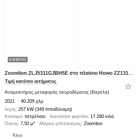
ΒΊΝΤΕΟ
Zoomlion ZLJ5311GJBH5E στο πλαίσιο Howo ZZ1317N306GE1
Τιμή κατόπιν αιτήματος
Αναμεικτήρας μεταφοράς σκυροδέματος (Βαρέλα)
2021
40.209 χλμ
Ισχύς
257 kW (349 ίπποδύναμη)
Καύσιμο
πετρέλαιο
Ικανότητα φορτίου
17.280 κιλά
Όγκος
7,92 μ³
Μάρκα μπετονιέρας
Zoomlion
Κίνα