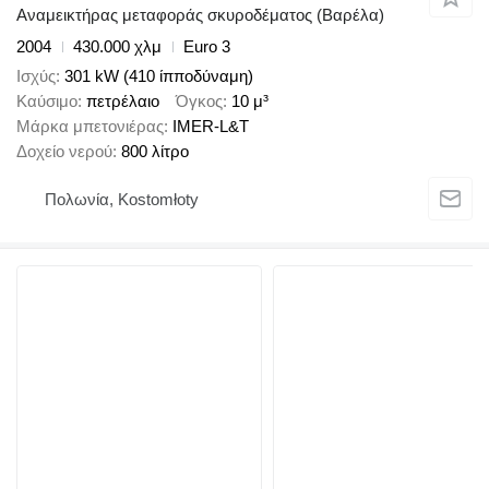
Αναμεικτήρας μεταφοράς σκυροδέματος (Βαρέλα)
2004
430.000 χλμ
Euro 3
Ισχύς
301 kW (410 ίπποδύναμη)
Καύσιμο
πετρέλαιο
Όγκος
10 μ³
Μάρκα μπετονιέρας
IMER-L&T
Δοχείο νερού
800 λίτρο
Πολωνία, Kostomłoty