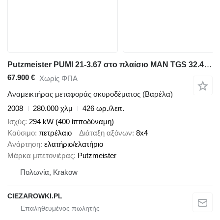
Putzmeister PUMI 21-3.67 στο πλαίσιο MAN TGS 32.400 8x4 / Putzmeister PUMI 21-3.67 Concrete Mixer Pump /
67.900 €
Χωρίς ΦΠΑ
Αναμεικτήρας μεταφοράς σκυροδέματος (Βαρέλα)
2008
280.000 χλμ
426 ωρ./λειτ.
Ισχύς
294 kW (400 ίπποδύναμη)
Καύσιμο
πετρέλαιο
Διάταξη αξόνων
8x4
Ανάρτηση
ελατήριο/ελατήριο
Μάρκα μπετονιέρας
Putzmeister
Πολωνία, Krakow
CIEZAROWKI.PL