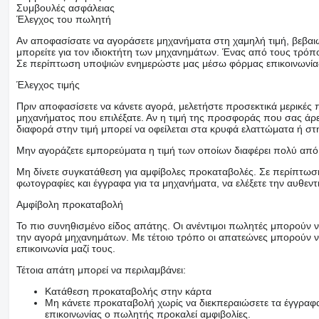
Συμβουλές ασφάλειας
Έλεγχος του πωλητή
Αν αποφασίσατε να αγοράσετε μηχανήματα στη χαμηλή τιμή, βεβαιω
μπορείτε για τον ιδιοκτήτη των μηχανημάτων. Ένας από τους τρόπο
Σε περίπτωση υποψιών ενημερώστε μας μέσω φόρμας επικοινωνίας 
Έλεγχος τιμής
Πριν αποφασίσετε να κάνετε αγορά, μελετήστε προσεκτικά μερικές
μηχανήματος που επιλέξατε. Αν η τιμή της προσφοράς που σας άρ
διαφορά στην τιμή μπορεί να οφείλεται στα κρυφά ελαττώματα ή στ
Μην αγοράζετε εμπορεύματα η τιμή των οποίων διαφέρει πολύ από
Μη δίνετε συγκατάθεση για αμφίβολες προκαταβολές. Σε περίπτωση 
φωτογραφίες και έγγραφα για τα μηχανήματα, να ελέξετε την αυθεντ
Αμφίβολη προκαταβολή
Το πιο συνηθισμένο είδος απάτης. Οι ανέντιμοι πωλητές μπορούν 
την αγορά μηχανημάτων. Με τέτοιο τρόπο οι απατεώνες μπορούν να
επικοινωνία μαζί τους.
Τέτοια απάτη μπορεί να περιλαμβάνει:
Κατάθεση προκαταβολής στην κάρτα
Μη κάνετε προκαταβολή χωρίς να διεκπεραιώσετε τα έγγραφα
επικοινωνίας ο πωλητής προκαλεί αμφιβολίες.