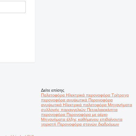
Δείτε επίσης
Παλετοφόρα
Ηλεκτρικά περονοφόρα
Τρίτροχα
περονοφόρα ανυψωτικά
Περονοφόρα
ανυψωτικά
Ηλεκτρικά παλετοφόρα
Μηχανήματα
συλλογής παραγγελιών
Πετρελαιοκίνητα
περονοφόρα
Περονοφόρα με αέριο
Μηχανήματα έλξης καθήμενου επιβαίνοντα
χειριστή
Περονοφόρα στενών διαδρόμων