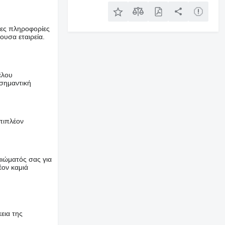
ρες πληροφορίες
ουσα εταιρεία.
έλου
σημαντική
επιπλέον
αιώματός σας για
έον καμιά
εια της