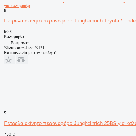
για καλοριφέρ
8
Πετρελαιοκίνητο περονοφόρο Jungheinrich Toyota / Linde /
50 €
Καλοριφέρ
Ρουμανία
Stivuitoare-Lize S.R.L.
Επικοινωνία με τον πωλητή
5
Πετρελαιοκίνητο περονοφόρο Jungheinrich 25BS για καλ
750 €