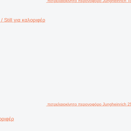
πετρελαιοκίνητο περονοφόρο Jungheinrich Toyo
 Still για καλοριφέρ
πετρελαιοκίνητο περονοφόρο Jungheinrich 2
οριφέρ