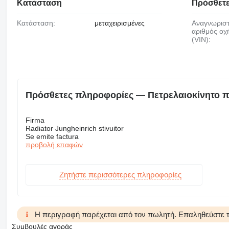
Κατάσταση
Πρόσθετε
Κατάσταση:
μεταχειρισμένες
Αναγνωριστικός
αριθμός οχ
(VIN):
Πρόσθετες πληροφορίες — Πετρελαιοκίνητο π
Firma
Radiator Jungheinrich stivuitor
Se emite factura
προβολή επαφών
Ζητήστε περισσότερες πληροφορίες
Η περιγραφή παρέχεται από τον πωλητή. Επαληθεύστε τα
Συμβουλές αγοράς