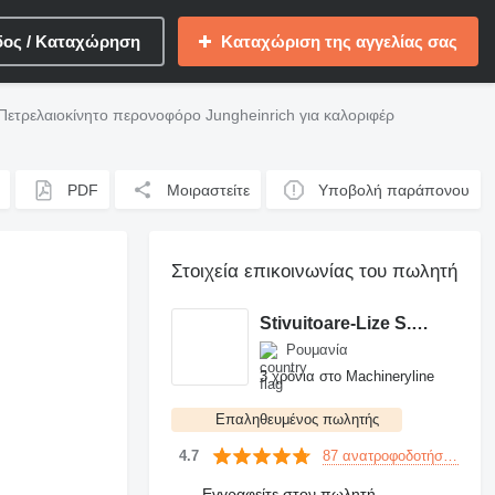
δος / Καταχώρηση
Καταχώριση της αγγελίας σας
Πετρελαιοκίνητο περονοφόρο Jungheinrich για καλοριφέρ
PDF
Μοιραστείτε
Υποβολή παράπονου
Στοιχεία επικοινωνίας του πωλητή
Stivuitoare-Lize S.R.L.
Ρουμανία
3 χρόνια στο Machineryline
Επαληθευμένος πωλητής
87 ανατροφοδοτήσεις
4.7
Εγγραφείτε στον πωλητή