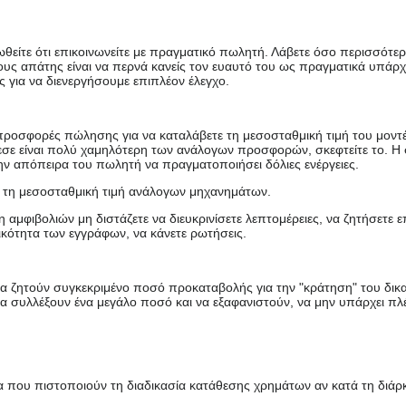
θείτε ότι επικοινωνείτε με πραγματικό πωλητή. Λάβετε όσο περισσότε
υς απάτης είναι να περνά κανείς τον ευαυτό του ως πραγματικά υπάρχ
για να διενεργήσουμε επιπλέον έλεγχο.
 προσφορές πώλησης για να καταλάβετε τη μεσοσταθμική τιμή του μοντ
εσε είναι πολύ χαμηλότερη των ανάλογων προσφορών, σκεφτείτε το. Η 
ην απόπειρα του πωλητή να πραγματοποιήσει δόλιες ενέργειες.
 τη μεσοσταθμική τιμή ανάλογων μηχανημάτων.
αμφιβολιών μη διστάζετε να διευκρινίσετε λεπτομέρειες, να ζητήσετε 
ικότητα των εγγράφων, να κάνετε ρωτήσεις.
να ζητούν συγκεκριμένο ποσό προκαταβολής για την "κράτηση" του δικ
 συλλέξουν ένα μεγάλο ποσό και να εξαφανιστούν, να μην υπάρχει πλ
 που πιστοποιούν τη διαδικασία κατάθεσης χρημάτων αν κατά τη διάρκ