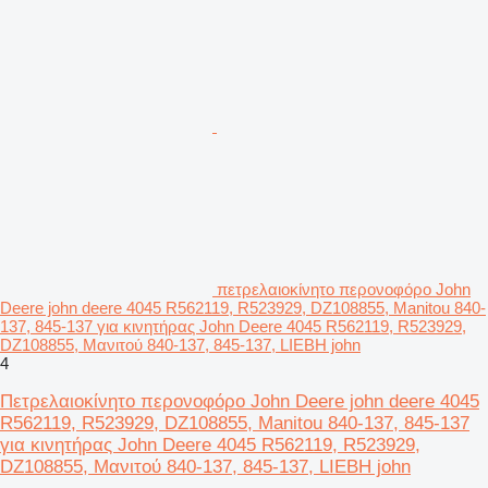
πετρελαιοκίνητο περονοφόρο John
Deere john deere 4045 R562119, R523929, DZ108855, Manitou 840-
137, 845-137 για κινητήρας John Deere 4045 R562119, R523929,
DZ108855, Μανιτού 840-137, 845-137, LIEBH john
4
Πετρελαιοκίνητο περονοφόρο John Deere john deere 4045
R562119, R523929, DZ108855, Manitou 840-137, 845-137
για κινητήρας John Deere 4045 R562119, R523929,
DZ108855, Μανιτού 840-137, 845-137, LIEBH john