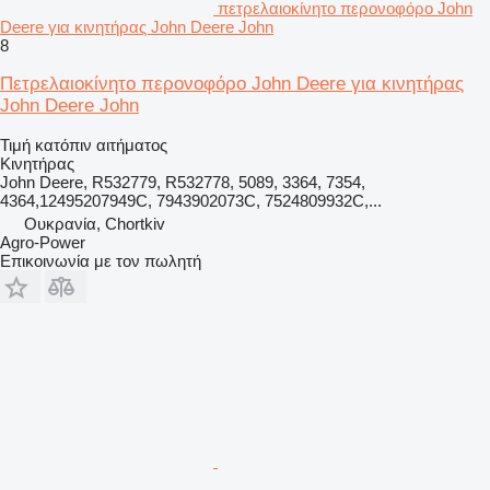
πετρελαιοκίνητο περονοφόρο John
Deere για κινητήρας John Deere John
8
Πετρελαιοκίνητο περονοφόρο John Deere για κινητήρας
John Deere John
Τιμή κατόπιν αιτήματος
Κινητήρας
John Deere, R532779, R532778, 5089, 3364, 7354,
4364,12495207949C, 7943902073C, 7524809932C,...
Ουκρανία, Chortkiv
Agro-Power
Επικοινωνία με τον πωλητή