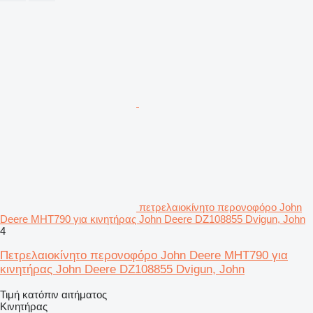
πετρελαιοκίνητο περονοφόρο John
Deere MHT790 για κινητήρας John Deere DZ108855 Dvigun, John
4
Πετρελαιοκίνητο περονοφόρο John Deere MHT790 για
κινητήρας John Deere DZ108855 Dvigun, John
Τιμή κατόπιν αιτήματος
Κινητήρας