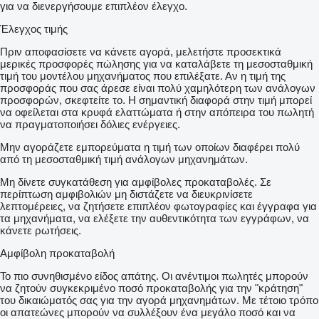
για να διενεργήσουμε επιπλέον έλεγχο.
Έλεγχος τιμής
Πριν αποφασίσετε να κάνετε αγορά, μελετήστε προσεκτικά
μερικές προσφορές πώλησης για να καταλάβετε τη μεσοσταθμική
τιμή του μοντέλου μηχανήματος που επιλέξατε. Αν η τιμή της
προσφοράς που σας άρεσε είναι πολύ χαμηλότερη των ανάλογων
προσφορών, σκεφτείτε το. Η σημαντική διαφορά στην τιμή μπορεί
να οφείλεται στα κρυφά ελαττώματα ή στην απόπειρα του πωλητή
να πραγματοποιήσει δόλιες ενέργειες.
Μην αγοράζετε εμπορεύματα η τιμή των οποίων διαφέρει πολύ
από τη μεσοσταθμική τιμή ανάλογων μηχανημάτων.
Μη δίνετε συγκατάθεση για αμφίβολες προκαταβολές. Σε
περίπτωση αμφιβολιών μη διστάζετε να διευκρινίσετε
λεπτομέρειες, να ζητήσετε επιπλέον φωτογραφίες και έγγραφα για
τα μηχανήματα, να ελέξετε την αυθεντικότητα των εγγράφων, να
κάνετε ρωτήσεις.
Αμφίβολη προκαταβολή
Το πιο συνηθισμένο είδος απάτης. Οι ανέντιμοι πωλητές μπορούν
να ζητούν συγκεκριμένο ποσό προκαταβολής για την "κράτηση"
του δικαιώματός σας για την αγορά μηχανημάτων. Με τέτοιο τρόπο
οι απατεώνες μπορούν να συλλέξουν ένα μεγάλο ποσό και να