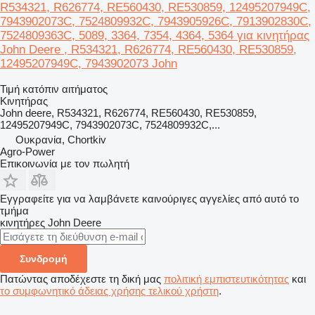
R534321, R626774, RE560430, RE530859, 12495207949C,
7943902073C, 7524809932C, 7943905926C, 7913902830C,
7524809363C, 5089, 3364, 7354, 4364, 5364 για κινητήρας
John Deere , R534321, R626774, RE560430, RE530859,
12495207949C, 7943902073 John
Τιμή κατόπιν αιτήματος
Κινητήρας
John deere, R534321, R626774, RE560430, RE530859,
12495207949C, 7943902073C, 7524809932C,...
Ουκρανία, Chortkiv
Agro-Power
Επικοινωνία με τον πωλητή
Εγγραφείτε για να λαμβάνετε καινούριγες αγγελίες από αυτό το
τμήμα
κινητήρες
John Deere
Συνδρομή
Πατώντας αποδέχεστε τη δική μας
πολιτική εμπιστευτικότητας
και
το συμφωνητικό άδειας χρήσης τελικού χρήστη
.