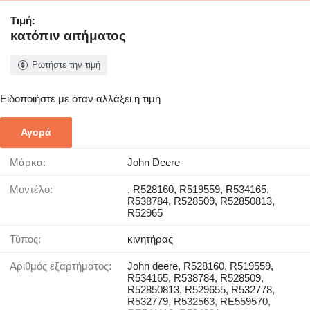
Τιμή:
κατόπιν αιτήματος
Ρωτήστε την τιμή
Ειδοποιήστε με όταν αλλάξει η τιμή
Αγορά
Μάρκα:
John Deere
Μοντέλο:
, R528160, R519559, R534165,
R538784, R528509, R52850813,
R52965
Τύπος:
κινητήρας
Αριθμός εξαρτήματος:
John deere, R528160, R519559,
R534165, R538784, R528509,
R52850813, R529655, R532778,
R532779, R532563, RE559570,