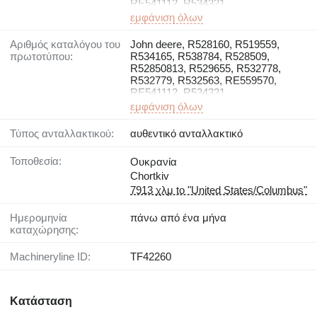
RE541112, R534321
εμφάνιση όλων
Αριθμός καταλόγου του
John deere, R528160, R519559,
πρωτοτύπου:
R534165, R538784, R528509,
R52850813, R529655, R532778,
R532779, R532563, RE559570,
RE541112, R534321
εμφάνιση όλων
Τύπος ανταλλακτικού:
αυθεντικό ανταλλακτικό
Τοποθεσία:
Ουκρανία
Chortkiv
7913 χλμ to "United States/Columbus"
Ημερομηνία
πάνω από ένα μήνα
καταχώρησης:
Machineryline ID:
TF42260
Κατάσταση