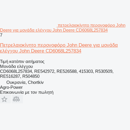
πετρελαιοκίνητο περονοφόρο John
Deere για μονάδα ελέγχου John Deere CD6068L257834
7
Πετρελαιοκίνητο περονοφόρο John Deere για μονάδα
ελέγχου John Deere CD6068L257834
Τιμή κατόπιν αιτήματος
Μονάδα ελέγχου
CD6068L257834, RE542972, RE526588, 415303, R530509,
RE516287, R504850
Ουκρανία, Chortkiv
Agro-Power
Επικοινωνία με τον πωλητή