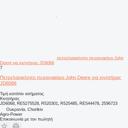
πετρελαιοκίνητο περονοφόρο John
Deere για κινητήρας JD6068
7
Πετρελαιοκίνητο περονοφόρο John Deere για κινητήρας
JD6068
Τιμή κατόπιν αιτήματος
Κινητήρας
JD6068, RE5275528, R520301, R525485, RE544478, 2596723
Ουκρανία, Chortkiv
Agro-Power
Επικοινωνία με τον πωλητή