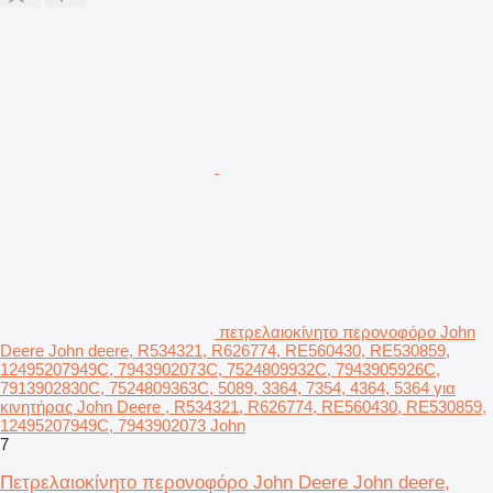
πετρελαιοκίνητο περονοφόρο John
Deere John deere, R534321, R626774, RE560430, RE530859,
12495207949C, 7943902073C, 7524809932C, 7943905926C,
7913902830C, 7524809363C, 5089, 3364, 7354, 4364, 5364 για
κινητήρας John Deere , R534321, R626774, RE560430, RE530859,
12495207949C, 7943902073 John
7
Πετρελαιοκίνητο περονοφόρο John Deere John deere,