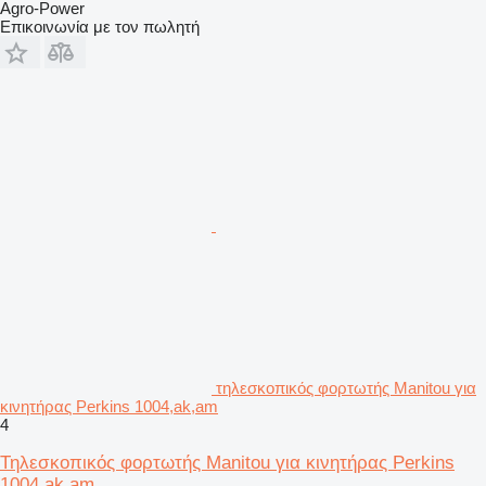
Agro-Power
Επικοινωνία με τον πωλητή
τηλεσκοπικός φορτωτής Manitou για
κινητήρας Perkins 1004,ak,am
4
Τηλεσκοπικός φορτωτής Manitou για κινητήρας Perkins
1004,ak,am