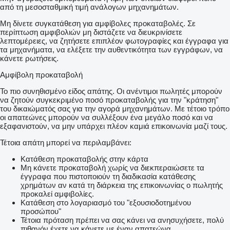
από τη μεσοσταθμική τιμή ανάλογων μηχανημάτων.
Μη δίνετε συγκατάθεση για αμφίβολες προκαταβολές. Σε
περίπτωση αμφιβολιών μη διστάζετε να διευκρινίσετε
λεπτομέρειες, να ζητήσετε επιπλέον φωτογραφίες και έγγραφα για
τα μηχανήματα, να ελέξετε την αυθεντικότητα των εγγράφων, να
κάνετε ρωτήσεις.
Αμφίβολη προκαταβολή
Το πιο συνηθισμένο είδος απάτης. Οι ανέντιμοι πωλητές μπορούν
να ζητούν συγκεκριμένο ποσό προκαταβολής για την "κράτηση"
του δικαιώματός σας για την αγορά μηχανημάτων. Με τέτοιο τρόπο
οι απατεώνες μπορούν να συλλέξουν ένα μεγάλο ποσό και να
εξαφανιστούν, να μην υπάρχει πλέον καμιά επικοινωνία μαζί τους.
Τέτοια απάτη μπορεί να περιλαμβάνει:
Κατάθεση προκαταβολής στην κάρτα
Μη κάνετε προκαταβολή χωρίς να διεκπεραιώσετε τα
έγγραφα που πιστοποιούν τη διαδικασία κατάθεσης
χρημάτων αν κατά τη διάρκεια της επικοινωνίας ο πωλητής
προκαλεί αμφιβολίες.
Κατάθεση στο λογαριασμό του "εξουσιοδοτημένου
προσώπου"
Τέτοια πρόταση πρέπει να σας κάνει να ανησυχήσετε, πολύ
πιθανόν έχετε να κάνετε με έναν απατεώνα.