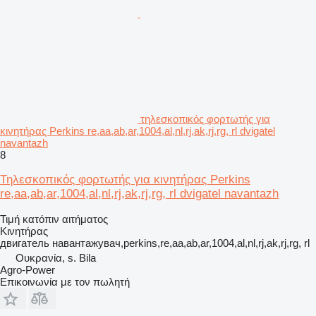
τηλεσκοπικός φορτωτής για
κινητήρας Perkins re,aa,ab,ar,1004,al,nl,rj,ak,rj,rg, rl dvigatel
navantazh
8
Τηλεσκοπικός φορτωτής για κινητήρας Perkins
re,aa,ab,ar,1004,al,nl,rj,ak,rj,rg, rl dvigatel navantazh
Τιμή κατόπιν αιτήματος
Κινητήρας
двигатель навантажувач,perkins,re,aa,ab,ar,1004,al,nl,rj,ak,rj,rg, rl
Ουκρανία, s. Bila
Agro-Power
Επικοινωνία με τον πωλητή