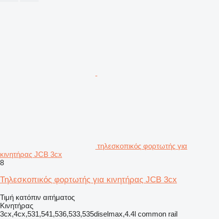
τηλεσκοπικός φορτωτής για
κινητήρας JCB 3cx
8
Τηλεσκοπικός φορτωτής για κινητήρας JCB 3cx
Τιμή κατόπιν αιτήματος
Κινητήρας
3cx,4cx,531,541,536,533,535diselmax,4.4l common rail