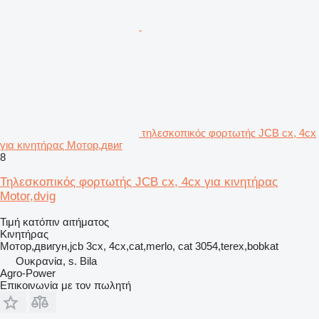
τηλεσκοπικός φορτωτής JCB cx, 4cx
για κινητήρας Мотор,двиг
8
Τηλεσκοπικός φορτωτής JCB cx, 4cx για κινητήρας
Motor,dvig
Τιμή κατόπιν αιτήματος
Κινητήρας
Мотор,двигун,jcb 3cx, 4cx,cat,merlo, cat 3054,terex,bobkat
Ουκρανία, s. Bila
Agro-Power
Επικοινωνία με τον πωλητή