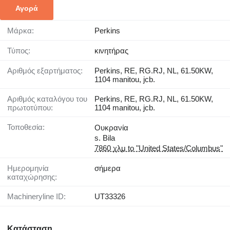
Αγορά
Μάρκα:
Perkins
Τύπος:
κινητήρας
Αριθμός εξαρτήματος:
Perkins, RE, RG.RJ, NL, 61.50KW,
1104 manitou, jcb.
Αριθμός καταλόγου του
Perkins, RE, RG.RJ, NL, 61.50KW,
πρωτοτύπου:
1104 manitou, jcb.
Τοποθεσία:
Ουκρανία
s. Bila
7860 χλμ to "United States/Columbus"
Ημερομηνία
σήμερα
καταχώρησης:
Machineryline ID:
UT33326
Κατάσταση