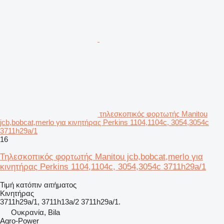
τηλεσκοπικός φορτωτής Manitou
jcb,bobcat,merlo για κινητήρας Perkins 1104,1104c, 3054,3054c
3711h29a/1
16
Τηλεσκοπικός φορτωτής Manitou jcb,bobcat,merlo για
κινητήρας Perkins 1104,1104c, 3054,3054c 3711h29a/1
Τιμή κατόπιν αιτήματος
Κινητήρας
3711h29a/1, 3711h13a/2 3711h29a/1.
Ουκρανία, Bila
Agro-Power