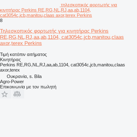
τηλεσκοπικός φορτωτής για
κινητήρας Perkins RE,RG,NL,RJ,aa,ab,1104,
cat3054c,jcb,manitou,claas axor,terex Perkins
8
Τηλεσκοπικός φορτωτής για κινητήρας Perkins
RE,RG,NL,RJ,aa,ab,1104, cat3054c,jcb,manitou,claas
axor,terex Perkins
Τιμή κατόπιν αιτήματος
Κινητήρας
Perkins RE,RG,NL,RJ,aa,ab,1104, cat3054c,jcb,manitou,claas
axor,terex
Ουκρανία, s. Bila
Agro-Power
Επικοινωνία με τον πωλητή