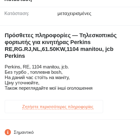
Κατάσταση:
μεταχειρισμένες
Πρόσθετες πληροφορίες — Τηλεσκοπικός
φορτωτής για κινητήρας Perkins
RE,RG.RJ,NL,61.50KW,1104 manitou, jcb
Perkins
Perkins, RE, 1104 manitou, jcb.
Без турбо , топлевнв bosh,
На даний час стоїть на маніту,
Ціну уточнюйте,
Також переглядайте мої інші оголошення
Ζητήστε περισσότερες πληροφορίες
Σημαντικό