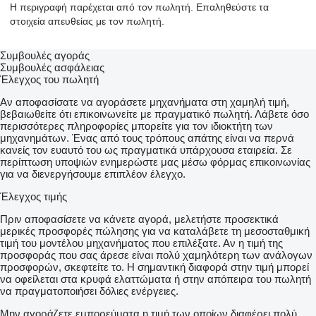
Η περιγραφή παρέχεται από τον πωλητή. Επαληθεύστε τα
στοιχεία απευθείας με τον πωλητή.
Συμβουλές αγοράς
Συμβουλές ασφάλειας
Έλεγχος του πωλητή
Αν αποφασίσατε να αγοράσετε μηχανήματα στη χαμηλή τιμή,
βεβαιωθείτε ότι επικοινωνείτε με πραγματικό πωλητή. Λάβετε όσο
περισσότερες πληροφορίες μπορείτε για τον ιδιοκτήτη των
μηχανημάτων. Ένας από τους τρόπους απάτης είναι να περνά
κανείς τον ευαυτό του ως πραγματικά υπάρχουσα εταιρεία. Σε
περίπτωση υποψιών ενημερώστε μας μέσω φόρμας επικοινωνίας
για να διενεργήσουμε επιπλέον έλεγχο.
Έλεγχος τιμής
Πριν αποφασίσετε να κάνετε αγορά, μελετήστε προσεκτικά
μερικές προσφορές πώλησης για να καταλάβετε τη μεσοσταθμική
τιμή του μοντέλου μηχανήματος που επιλέξατε. Αν η τιμή της
προσφοράς που σας άρεσε είναι πολύ χαμηλότερη των ανάλογων
προσφορών, σκεφτείτε το. Η σημαντική διαφορά στην τιμή μπορεί
να οφείλεται στα κρυφά ελαττώματα ή στην απόπειρα του πωλητή
να πραγματοποιήσει δόλιες ενέργειες.
Μην αγοράζετε εμπορεύματα η τιμή των οποίων διαφέρει πολύ