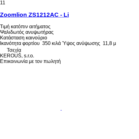
11
Zoomlion ZS1212AC - Li
Τιμή κατόπιν αιτήματος
Ψαλιδωτός ανυψωτήρας
Κατάσταση
καινούριο
Ικανότητα φορτίου
350 κιλά
Ύψος ανύψωσης
11,8 μ
Τσεχία
KEROUŠ, s.r.o.
Επικοινωνία με τον πωλητή