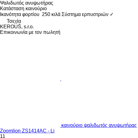
Ψαλιδωτός ανυψωτήρας
Κατάσταση
καινούριο
Ικανότητα φορτίου
250 κιλά
Σύστημα ερπυστριών
✓
Τσεχία
KEROUŠ, s.r.o.
Επικοινωνία με τον πωλητή
καινούριο ψαλιδωτός ανυψωτήρας
Zoomlion ZS1414AC - Li
11