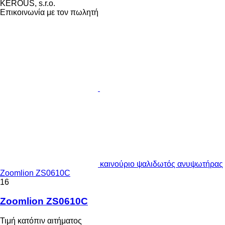
KEROUŠ, s.r.o.
Επικοινωνία με τον πωλητή
καινούριο ψαλιδωτός ανυψωτήρας
Zoomlion ZS0610C
16
Zoomlion ZS0610C
Τιμή κατόπιν αιτήματος