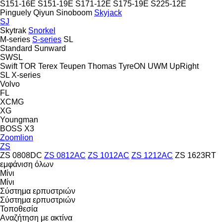
S151-16E
S151-19E
S171-12E
S175-19E
S225-12E
Pinguely
Qiyun
Sinoboom
Skyjack
SJ
Skytrak
Snorkel
M-series
S-series
SL
Standard
Sunward
SWSL
Swift
TOR
Terex
Teupen
Thomas
TyreON
UWM
UpRight
SL
X-series
Volvo
FL
XCMG
XG
Youngman
BOSS X3
Zoomlion
ZS
ZS 0808DC
ZS 0812AC
ZS 1012AC
ZS 1212AC
ZS 1623RT
εμφάνιση όλων
Μίνι
Μίνι
Σύστημα ερπυστριών
Σύστημα ερπυστριών
Τοποθεσία
Αναζήτηση με ακτίνα