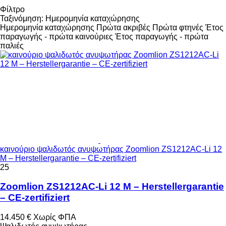
Φίλτρο
Ταξινόμηση
:
Ημερομηνία καταχώρησης
Ημερομηνία καταχώρησης
Πρώτα ακριβές
Πρώτα φτηνές
Έτος
παραγωγής - πρώτα καινούριες
Έτος παραγωγής - πρώτα
παλιές
καινούριο ψαλιδωτός ανυψωτήρας Zoomlion ZS1212AC-Li 12
M – Herstellergarantie – CE-zertifiziert
25
Zoomlion ZS1212AC-Li 12 M – Herstellergarantie
– CE-zertifiziert
14.450 €
Χωρίς ΦΠΑ