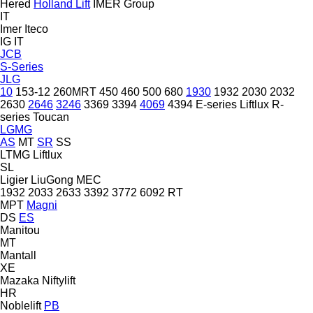
Hered
Holland Lift
IMER Group
IT
Imer
Iteco
IG
IT
JCB
S-Series
JLG
10
153-12
260MRT
450
460
500
680
1930
1932
2030
2032
2630
2646
3246
3369
3394
4069
4394
E-series
Liftlux
R-
series
Toucan
LGMG
AS
MT
SR
SS
LTMG
Liftlux
SL
Ligier
LiuGong
MEC
1932
2033
2633
3392
3772
6092 RT
MPT
Magni
DS
ES
Manitou
MT
Mantall
XE
Mazaka
Niftylift
HR
Noblelift
PB