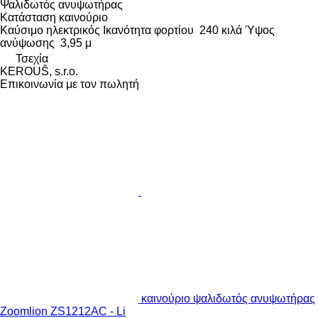
Ψαλιδωτός ανυψωτήρας
Κατάσταση
καινούριο
Καύσιμο
ηλεκτρικός
Ικανότητα φορτίου
240 κιλά
Ύψος
ανύψωσης
3,95 μ
Τσεχία
KEROUŠ, s.r.o.
Επικοινωνία με τον πωλητή
καινούριο ψαλιδωτός ανυψωτήρας
Zoomlion ZS1212AC - Li