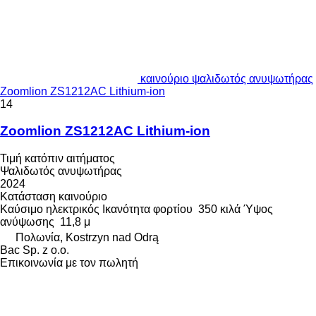
καινούριο ψαλιδωτός ανυψωτήρας
Zoomlion ZS1212AC Lithium-ion
14
Zoomlion ZS1212AC Lithium-ion
Τιμή κατόπιν αιτήματος
Ψαλιδωτός ανυψωτήρας
2024
Κατάσταση
καινούριο
Καύσιμο
ηλεκτρικός
Ικανότητα φορτίου
350 κιλά
Ύψος
ανύψωσης
11,8 μ
Πολωνία, Kostrzyn nad Odrą
Bac Sp. z o.o.
Επικοινωνία με τον πωλητή