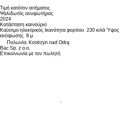
Τιμή κατόπιν αιτήματος
Ψαλιδωτός ανυψωτήρας
2024
Κατάσταση
καινούριο
Καύσιμο
ηλεκτρικός
Ικανότητα φορτίου
230 κιλά
Ύψος
ανύψωσης
8 μ
Πολωνία, Kostrzyn nad Odrą
Bac Sp. z o.o.
Επικοινωνία με τον πωλητή