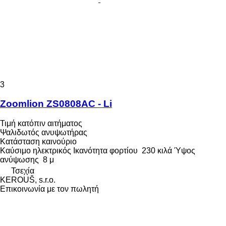
3
Zoomlion ZS0808AC - Li
Τιμή κατόπιν αιτήματος
Ψαλιδωτός ανυψωτήρας
Κατάσταση
καινούριο
Καύσιμο
ηλεκτρικός
Ικανότητα φορτίου
230 κιλά
Ύψος
ανύψωσης
8 μ
Τσεχία
KEROUŠ, s.r.o.
Επικοινωνία με τον πωλητή