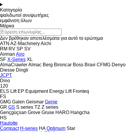
Κατηγορία
ψαλιδωτοί ανυψωτήρες
εμφάνιση όλων
Μάρκα
Δεν βρέθηκαν αποτελέσματα για αυτό το ερώτημα
ATN
AZ-Machinery
Aichi
RM
RV
SP
SV
Airman
Airo
SF
X-Series
XL
AlmaCrawler
Almac
Berg
Bironcar
Boss
Bravi
CFMG
Denyo
Diesse
Dingli
JCPT
Dino
120
ELS Lift
EP Equipment
Energy Lift
Fronteq
FS
GMG
Galen
Geismar
Genie
GR
GS
S series
TZ
Z series
Gençgüçsan
Grove
Gruse
HARO
Hangcha
HS
Haulotte
Compact
H-series
HA
Optimum
Star