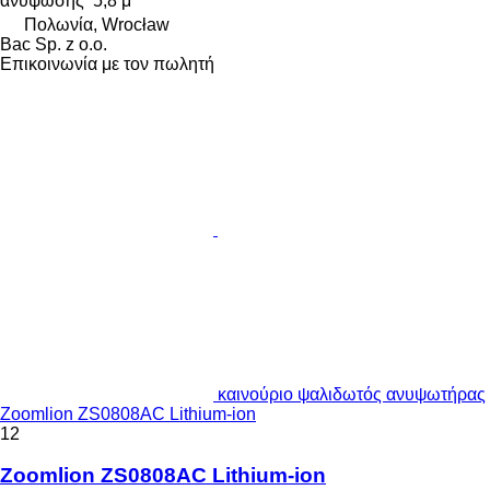
ανύψωσης
5,8 μ
Πολωνία, Wrocław
Bac Sp. z o.o.
Επικοινωνία με τον πωλητή
καινούριο ψαλιδωτός ανυψωτήρας
Zoomlion ZS0808AC Lithium-ion
12
Zoomlion ZS0808AC Lithium-ion