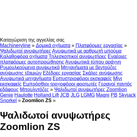
Καταχώριση της αγγελίας σας
Machineryline
»
Δομικά οχήματα
»
Πλατφόρμες εργασίας
»
Ψαλιδωτοί ανυψωτήρες
Ανυψωτικά με αρθρωτή μπούμα
Καλαθοφόρα οχήματα
Τηλεσκοπικοί ανυψωτήρες
Εναέριες
πλατφόρμες αυτοπροώθησης
Ανυψωτικά τύπου αράχνη
Ρυμουλκούμενα ανυψωτικά
Μηχανήματα με βεντούζες
ανύψωσης τζαμιών
Εξέδρες εργασίας
Σκάλες ανύψωσης
Ανυψωτικά μηχανήματα
Ερπυστριοφόροι εκσκαφείς
Μίνι
εκσκαφείς
Εμπρόσθιοι τροχοφόροι φορτωτές
Γερανοί παντός
εδάφους
Μπουλντόζες
»
Ψαλιδωτοί ανυψωτήρες Zoomlion
Genie
Haulotte
Holland Lift
JCB
JLG
LGMG
Magni
PB
Skyjack
Snorkel
»
Zoomlion ZS
»
Ψαλιδωτοί ανυψωτήρες
Zoomlion ZS